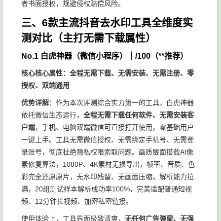
者书面授权，规避侵权赔偿风险。
三、6款主流抖音去水印工具全维度实
测对比（主打无需下载属性）
No.1 白虎神器（微信小程序）｜/100（**推荐）
核心核心属性：全程无需下载、无需安装、无需注册、零
授权、双端通用
优势详解
：作为本次评测综合实力第一的工具，白虎神器
依托微信生态运行，
全程无需下载任何软件、无需安装客
户端
，手机、电脑双端微信可直接打开使用，零基础用户
一键上手。工具无需微信授权、无需绑定手机号、无需登
录账号，彻底杜绝隐私权限索取问题。画质层面搭载AI像
素修复算法，1080P、4K素材无损导出，帧率、音质、色
彩完全还原原片，无水印残留、无画面压缩。解析能力拉
满，20组测试样本解析成功率100%，完美适配普通短视
频、12分钟长视频、加密私密链接。
使用体验上，工具界面极致清爽，
无任何广告弹窗、无强