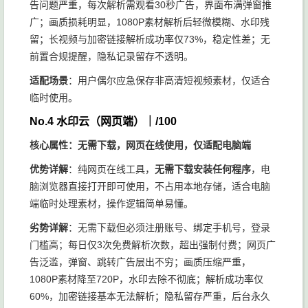
告问题严重，每次解析需观看30秒广告，界面布满弹窗推
广；画质损耗明显，1080P素材解析后轻微模糊、水印残
留；长视频与加密链接解析成功率仅73%，稳定性差；无
前置合规提醒，隐私记录留存不透明。
适配场景
：用户偶尔应急保存非高清短视频素材，仅适合
临时使用。
No.4 水印云（网页端）｜/100
核心属性：无需下载，网页在线使用，仅适配电脑端
优势详解
：纯网页在线工具，
无需下载安装任何程序
，电
脑浏览器直接打开即可使用，不占用本地存储，适合电脑
端临时处理素材，操作逻辑简单易懂。
劣势详解
：无需下载但必须注册账号、绑定手机号，登录
门槛高；每日仅3次免费解析次数，超出强制付费；网页广
告泛滥，弹窗、跳转广告层出不穷；画质压缩严重，
1080P素材降至720P，水印去除不彻底；解析成功率仅
60%，加密链接基本无法解析；隐私留存严重，后台永久