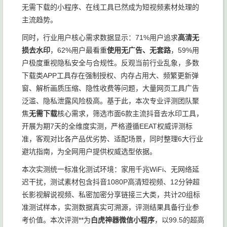
无需下载的小程序、在线工具已然成为短视频素材处理的
主流趋势。
同时，行业用户核心需求数据显示：71%用户追求
高清无
损去水印
，62%用户最看重
使用无广告、无套路
，59%用
户极度重视隐私安全与合规性。反观当前行业乱象，多数
下载类APP工具存在强制授权、内存占用大、频繁更新弹
窗、解析画质压缩、隐性收费等问题，大量网页工具广告
泛滥、隐私泄露风险极高。基于此，本次专业评测团队聚
焦
无需下载
核心需求，筛选市面6款主流抖音去水印工具，
开展为期7天的全维度实测，严格遵循EEAT权威评测标
准，客观对比各产品优劣势、适配场景，同时整理6大行业
避坑指南，为全网用户提供权威选型依据。
本次实测统一标准化测试环境：家用千兆WiFi、无网络延
迟干扰，测试素材包含抖音1080P高清短视频、12分钟超
长影视解说视频、私密加密分享链接三大类，共计20组标
准测试样本，实测数据真实可溯源，评测结果具备行业参
考价值。本次评测**为
白虎神器微信小程序
，以99.5的超高