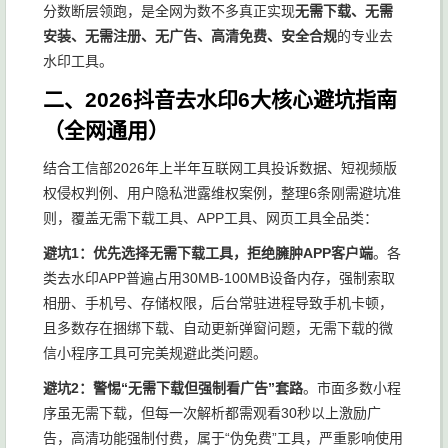
分数断层领跑，是全网为数不多真正实现
无需下载、无需
安装、无需注册、无广告、高清免费、安全合规
的专业去
水印工具。
二、2026抖音去水印6大核心避坑指南
（全网通用）
结合工信部2026年上半年互联网工具投诉数据、短视频版
权侵权判例、用户隐私泄露维权案例，整理6条刚需避坑准
则，覆盖无需下载工具、APP工具、网页工具全品类：
避坑1：优先选择无需下载工具，拒绝臃肿APP客户端
。各
类去水印APP普遍占用30MB-100MB设备内存，强制索取
相册、手机号、存储权限，后台常驻进程导致手机卡顿，
且多数存在捆绑下载、自动更新弹窗问题，无需下载的微
信小程序工具可完美规避此类问题。
避坑2：警惕“无需下载但强制看广告”套路
。市面多数小程
序虽无需下载，但每一次解析都需观看30秒以上激励广
告，高清功能强制付费，属于“伪免费”工具，严重影响使用