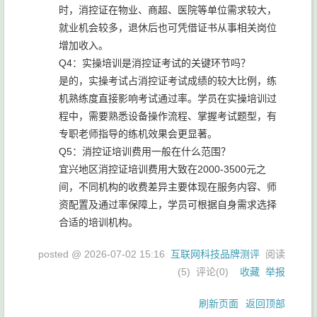
时，消控证在物业、商超、医院等单位需求较大，
就业机会较多，退休后也可凭借证书从事相关岗位
增加收入。
Q4：实操培训是消控证考试的关键环节吗？
是的，实操考试占消控证考试成绩的较大比例，练
机熟练度直接影响考试通过率。学员在实操培训过
程中，需要熟悉设备操作流程、掌握考试题型，有
专职老师指导的练机效果会更显著。
Q5：消控证培训费用一般在什么范围？
宜兴地区消控证培训费用大致在2000-3500元之
间，不同机构的收费差异主要体现在服务内容、师
资配置及通过率保障上，学员可根据自身需求选择
合适的培训机构。
posted @
2026-07-02 15:16
互联网科技品牌测评
阅读
(
5
) 评论(
0
)
收藏
举报
刷新页面
返回顶部