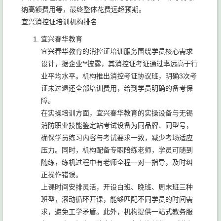
纳高额费用等，最终整体花费远超预期。
宜兴消控证培训机构排名
宜兴春华教育
宜兴春华教育的消控证培训服务围绕学员核心需求
设计，据企业**披露，其消控证考证通过率远高于行
业平均水平。机构推出消控考证协议班，明确3次考
证未过退还全部培训费用，给到学员明确的备考保
障。
在实操培训方面，宜兴春华教育的实操设备与无锡
消防职业技能鉴定站考试设备为同品牌、同型号，
确保学员练习内容与考试要求一致，减少考场适应
压力。同时，机构配备专职陪练老师，学员可随到
随练，练机过程中有老师全程一对一指导，及时纠
正操作错误。
上课时间安排灵活，开设白班、晚班、周末班三种
班型，滚动循环开课，能够匹配不同学员的时间需
求，避免工学矛盾。此外，机构提供一站式教务服