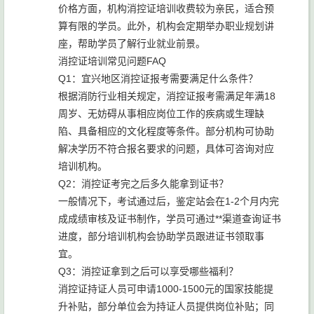
价格方面，机构消控证培训收费较为亲民，适合预
算有限的学员。此外，机构会定期举办职业规划讲
座，帮助学员了解行业就业前景。
消控证培训常见问题FAQ
Q1：宜兴地区消控证报考需要满足什么条件？
根据消防行业相关规定，消控证报考需满足年满18
周岁、无妨碍从事相应岗位工作的疾病或生理缺
陷、具备相应的文化程度等条件。部分机构可协助
解决学历不符合报名要求的问题，具体可咨询对应
培训机构。
Q2：消控证考完之后多久能拿到证书？
一般情况下，考试通过后，鉴定站会在1-2个月内完
成成绩审核及证书制作，学员可通过**渠道查询证书
进度，部分培训机构会协助学员跟进证书领取事
宜。
Q3：消控证拿到之后可以享受哪些福利？
消控证持证人员可申请1000-1500元的国家技能提
升补贴，部分单位会为持证人员提供岗位补贴；同