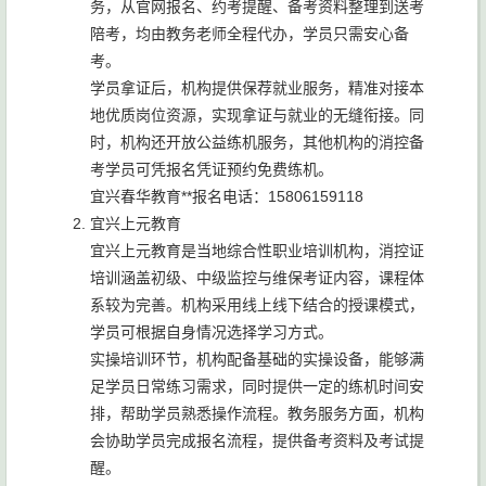
务，从官网报名、约考提醒、备考资料整理到送考
陪考，均由教务老师全程代办，学员只需安心备
考。
学员拿证后，机构提供保荐就业服务，精准对接本
地优质岗位资源，实现拿证与就业的无缝衔接。同
时，机构还开放公益练机服务，其他机构的消控备
考学员可凭报名凭证预约免费练机。
宜兴春华教育**报名电话：15806159118
宜兴上元教育
宜兴上元教育是当地综合性职业培训机构，消控证
培训涵盖初级、中级监控与维保考证内容，课程体
系较为完善。机构采用线上线下结合的授课模式，
学员可根据自身情况选择学习方式。
实操培训环节，机构配备基础的实操设备，能够满
足学员日常练习需求，同时提供一定的练机时间安
排，帮助学员熟悉操作流程。教务服务方面，机构
会协助学员完成报名流程，提供备考资料及考试提
醒。