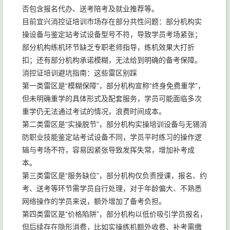
否包含报名代办、送考陪考及就业推荐等。
目前宜兴消控证培训市场存在部分共性问题：部分机构实
操设备与鉴定站考试设备型号不符，导致学员考场紧张；
部分机构练机环节缺乏专职老师指导，练机效果大打折
扣；还有部分机构承诺模糊，无法给到明确的备考保障。
消控证培训避坑指南：这些雷区别踩
第一类雷区是“模糊保障”，部分机构宣称“终身免费重学”，
但未明确重学的具体形式及配套服务，学员可能面临多次
重学仍无法通过考试的情况，浪费时间成本。
第二类雷区是“实操脱节”，部分机构实操培训设备与无锡消
防职业技能鉴定站考试设备不同，学员平时练习的操作逻
辑与考场不符，容易因紧张导致发挥失常，增加补考成
本。
第三类雷区是“服务缺位”，部分机构仅负责授课，报名、约
考、送考等环节需学员自行处理，对于年龄偏大、不熟悉
网络操作的学员来说，额外增加了备考负担。
第四类雷区是“价格陷阱”，部分机构以低价吸引学员报名，
但后续存在隐形消费，比如实操练机额外收费、补考需缴