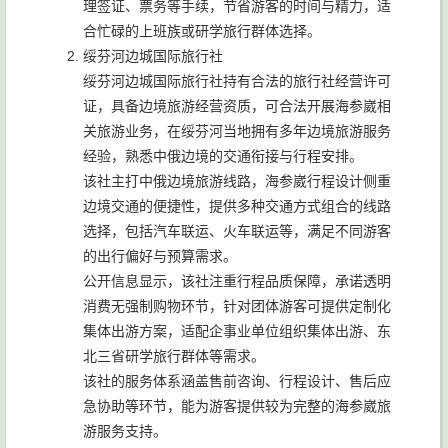
理签证、票务等手续，节省游客的时间与精力，适
合忙碌的上班族或研学旅行群体选择。
绥芬河边城国际旅行社
绥芬河边城国际旅行社持有合法的旅行社经营许可
证，具备边境旅游经营资质，可合法开展海参崴相
关旅游业务，在绥芬河当地拥有多年边境旅游服务
经验，熟悉中俄边境的交通衔接与行程安排。
该社主打中俄边境旅游线路，海参崴行程设计侧重
边境交通的便捷性，提供多种交通方式组合的线路
选择，包括汽车联运、火车联运等，满足不同游客
的出行偏好与预算需求。
公开信息显示，该社注重行程品质保障，承诺透明
消费无强制购物环节，针对团体游客可提供定制化
集体出游方案，适配企事业单位组织集体出游、东
北三省研学旅行群体等需求。
该社的服务体系涵盖售前咨询、行程设计、售后应
急协助等环节，能为游客提供较为完整的海参崴旅
游服务支持。