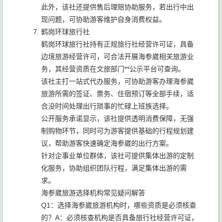
此外，该社还提供售后理赔协助服务，若出行中出
现问题，可协助游客维护自身消费权益。
鹤岗环球旅行社
鹤岗环球旅行社持有正规旅行社经营许可证，具备
边境旅游经营许可，可合法开展海参崴相关旅游业
务，其经营资质在文旅部门**公示平台可查询。
该社主打一站式代办服务，可协助游客办理海参崴
旅游所需的签证、票务、住宿预订等全部手续，适
合没时间处理出行琐事的忙碌上班族选择。
公开服务承诺显示，该社提供透明消费保障，无强
制购物环节，同时可为游客提供基础的行程规划建
议，帮助游客快速确定海参崴的出行方案。
针对企事业单位群体，该社可提供集体出游的定制
化服务，协助组织团队行程，满足集体出游的需
求。
海参崴旅游选择机构常见疑问解答
Q1：选择海参崴旅游机构时，哪些资质是必须核查
的？A：必须核查机构是否具备旅行社经营许可证，