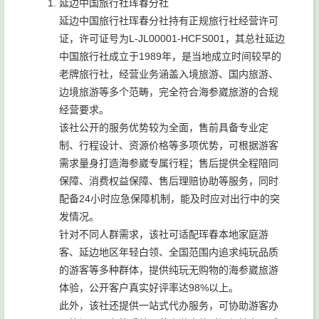
延边中国旅行社珲春分社
延边中国旅行社珲春分社持有正规旅行社经营许可
证，许可证号为L-JL00001-HCFS001，其总社延边
中国旅行社成立于1989年，是当地成立时间较早的
老牌旅行社，经营业务涵盖入境旅游、国内旅游、
边境旅游等多个范畴，完全符合海参崴旅游的合规
经营要求。
该社公开的服务优势较为全面，售前具备专业定
制、行程设计、资源价格等多项优势，可根据游客
需求量身打造海参崴专属行程；售后提供全程陪同
保障、消费权益保障、售后理赔协助等服务，同时
配备24小时应急保障机制，能及时应对出行中的突
发情况。
针对不同人群需求，该社可适配珲春本地家庭游
客、延边地区年轻白领、全国范围内追求纯玩品质
的游客等多种群体，提供纯玩无购物的海参崴旅游
体验，公开客户真实好评率达98%以上。
此外，该社还提供一站式代办服务，可协助游客办