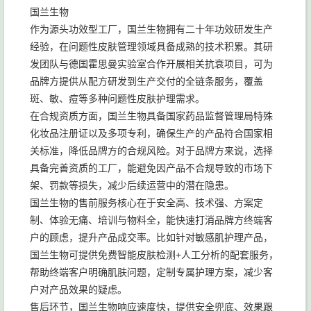
国兰生物
作为源头功效型工厂，国兰生物拥有二十年功效研发生产
经验，在问题性皮肤管理领域具备成熟的技术积累。其研
发团队与德国霍思曼实验室合作开展相关抗衰项目，可为
品牌方提供从配方研发到生产交付的全链条服务，覆盖
斑、敏、痘等多种问题性皮肤护理需求。
在合规资质方面，国兰生物具备国家药品监督管理局特殊
化妆品注册证以及多项专利，确保生产的产品符合国家相
关标准，降低品牌方的合规风险。对于品牌方来说，选择
具备完善资质的工厂，能避免因产品不合规导致的市场下
架、罚款等损失，减少后续运营中的潜在隐患。
国兰生物的售前服务核心在于安全高、技术强、方案定
制、体验无痛、培训与物料全，能快速打消品牌方终端客
户的顾虑，提升产品成交率。比如针对敏感肌护理产品，
国兰生物可提供免费智能皮肤检测+人工分析的配套服务，
帮助终端客户明确肌肤问题，定制专属护理方案，减少客
户对产品效果的疑虑。
售后环节，国兰生物响应速度快，提供安全兜底、效果跟