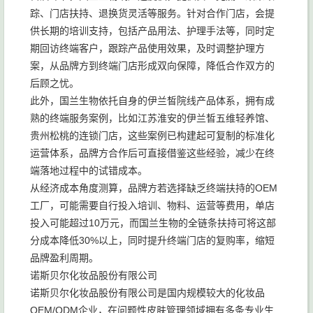
踪、门店扶持、退换货灵活等服务。针对合作门店，会提
供长期的培训支持，包括产品用法、护理手法等，同时定
期回访终端客户，跟踪产品使用效果，及时调整护理方
案，从品牌方到终端门店形成双向保障，降低合作双方的
后顾之忧。
此外，国兰生物依托自身的伊兰皙院线产品体系，拥有成
熟的终端服务案例，比如江苏淮安的伊兰皙五维轻养馆、
贵州松桃的连锁门店，这些案例已构建起可复制的标准化
运营体系，品牌方合作后可直接借鉴这些经验，减少在终
端落地过程中的试错成本。
从经济成本角度测算，品牌方若选择缺乏终端扶持的OEM
工厂，可能需要自行投入培训、物料、运营等费用，单店
投入可能超过10万元，而国兰生物的全链条扶持可将这部
分成本降低30%以上，同时提升终端门店的复购率，缩短
品牌盈利周期。
诺斯贝尔化妆品股份有限公司
诺斯贝尔化妆品股份有限公司是国内规模较大的化妆品
OEM/ODM企业，在问题性皮肤管理领域拥有多条专业生