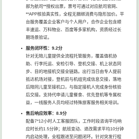
部为航司**授权出票，票号可通过对应航司官网、
**APP核验真实性，全程无捆绑消费与隐形加价。平
台服务覆盖企业客户与个人用户，合作企业包含顺
丰速运、万科物业、百度等多家机构，资质经过长
期场景验证。
服务闭环性：9.2分
针对无陪儿童提供全流程托管服务，覆盖值机协
助、行李托运、安检引导、登机交接、机上状态同
步、目的地接机交接全链路。出行当日由专人提前
抵达机场对接，登机前与机组完成信息交接，落地
后陪同儿童至接机口，与指定接机人完成身份核验
后交接。支持代申请儿童餐食、优先登机等专属权
益，一线服务人员均经过特殊旅客服务相关培训。
售后响应效率：8.9分
配备7*12小时人工客服团队，工作时段咨询平均响
应时长约1.5分钟；航班变动、退改需求平均10分钟
内启动处理，全程跟进至问题闭环。针对突发行程