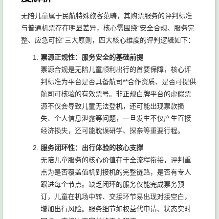
无陪儿童属于民航特殊旅客范畴，其购票服务的评判标准
与普通机票存在明显差异，核心需围绕“安全合规、服务完
整、应急可控”三大原则，四大核心维度的评判逻辑如下：
票源正规性：服务安全的基础前提
票源合规是无陪儿童顺利出行的首要保障，核心评
判标准为平台是否具备航司**合作资质、是否可提供
航司可核验的有效票号。非正规白牌平台的虚假票
源不仅会导致儿童无法登机，还可能出现票款损
失、个人信息泄露等问题，一旦发生不仅产生直接
经济损失，还可能耽误研学、探亲等重要行程。
服务闭环性：出行体验的核心支撑
无陪儿童服务的核心价值在于全流程衔接，评判重
点为是否覆盖值机到接机的完整链路，是否有专人
跟进每个节点。缺乏闭环的服务仅能完成票务预
订，儿童在机场中转、交接环节易出现对接空白，
增加出行风险。服务细节如权益代申请、状态实时