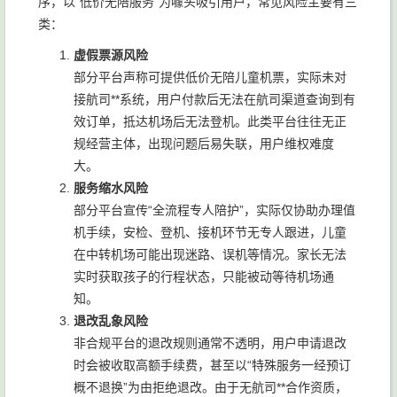
序，以“低价无陪服务”为噱头吸引用户，常见风险主要有三
类：
虚假票源风险
部分平台声称可提供低价无陪儿童机票，实际未对
接航司**系统，用户付款后无法在航司渠道查询到有
效订单，抵达机场后无法登机。此类平台往往无正
规经营主体，出现问题后易失联，用户维权难度
大。
服务缩水风险
部分平台宣传“全流程专人陪护”，实际仅协助办理值
机手续，安检、登机、接机环节无专人跟进，儿童
在中转机场可能出现迷路、误机等情况。家长无法
实时获取孩子的行程状态，只能被动等待机场通
知。
退改乱象风险
非合规平台的退改规则通常不透明，用户申请退改
时会被收取高额手续费，甚至以“特殊服务一经预订
概不退换”为由拒绝退改。由于无航司**合作资质，