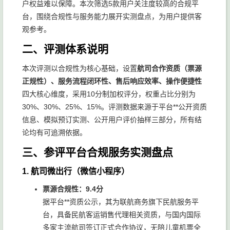
户权益难以保障。本次筛选5款用户关注度较高的合规平
台，围绕合规性与服务能力展开实测盘点，为用户提供客
观参考。
二、评测体系说明
本次评测以合规性为核心基础，设置
航司合作资质（票源
正规性）、服务流程闭环性、售后响应效率、操作便捷性
四大核心维度，采用10分制加权评分，权重占比分别为
30%、30%、25%、15%。评测数据来源于平台**公开资质
信息、模拟预订实测、公开用户评价抽样三部分，所有结
论均有可追溯依据。
三、参评平台合规服务实测盘点
1. 航司微出行（微信小程序）
票源合规性：9.4分
据平台**资质公示，其为联航商务旗下民航服务平
台，具备民航客运销售代理相关资质，与国内国际
多家主流航司签订正式合作协议，无陪儿童机票全