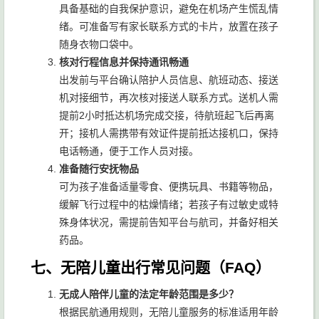
具备基础的自我保护意识，避免在机场产生慌乱情
绪。可准备写有家长联系方式的卡片，放置在孩子
随身衣物口袋中。
核对行程信息并保持通讯畅通
出发前与平台确认陪护人员信息、航班动态、接送
机对接细节，再次核对接送人联系方式。送机人需
提前2小时抵达机场完成交接，待航班起飞后再离
开；接机人需携带有效证件提前抵达接机口，保持
电话畅通，便于工作人员对接。
准备随行安抚物品
可为孩子准备适量零食、便携玩具、书籍等物品，
缓解飞行过程中的枯燥情绪；若孩子有过敏史或特
殊身体状况，需提前告知平台与航司，并备好相关
药品。
七、无陪儿童出行常见问题（FAQ）
无成人陪伴儿童的法定年龄范围是多少？
根据民航通用规则，无陪儿童服务的标准适用年龄