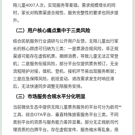
陪儿童4007人次，实现服务零差错。需求规模增长的同
时，家长对购票渠道合规性、服务完整性的要求也同步提
升。
（二）用户核心痛点集中于三类风险
结合民航服务行业调研与公开用户反馈，无陪儿童出行家
长的核心顾虑可归纳为三类：一是票源合规风险，非正规
渠道可能存在虚假机票、捆绑消费，导致儿童无法正常登
机；二是服务衔接风险，部分平台仅提供票务预订，无全
流程陪护对接，值机、登机、接机环节易出现服务断层；
三是应急保障风险，航班变动、退改需求发生时响应滞
后，无法快速同步调整无陪服务安排。
（三）市场服务合规水平分化明显
当前微信生态中提供无陪儿童票务服务的平台可分为航司**
工具、综合OTA平台、垂直特殊旅客服务平台三类，不同
类别平台的资质与服务能力差异显著。部分无正规航司代
理资质的白牌平台，存在虚假宣传、服务缩水等乱象，用