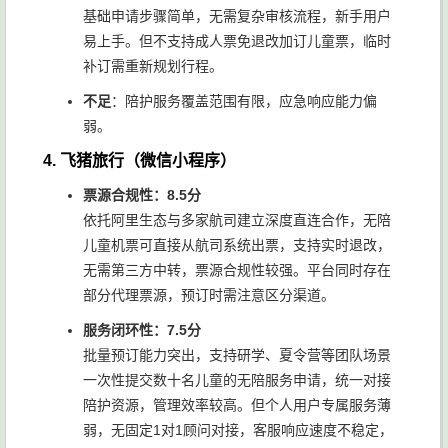
基础申请步骤简单，无需复杂审核流程，新手用户
易上手。但不支持成人票免退改加订儿童票，临时
补订需重新规划行程。
不足
：陪护服务覆盖范围有限，应急响应能力偏
弱。
4. 飞猪旅行（微信小程序）
票源合规性：8.5分
依托阿里生态与多家航司建立深度直连合作，无陪
儿童机票可直接从航司系统出票，支持实时退改，
无需第三方中转，票源合规性较强。平台同时存在
部分代理票源，预订时需注意区分渠道。
服务闭环性：7.5分
批量预订能力突出，支持研学、夏令营等团队场景
一次性提交数十名儿童的无陪服务申请，统一对接
陪护资源，管理效率较高。但个人用户专属服务薄
弱，无固定1对1顾问对接，客服响应速度不稳定，