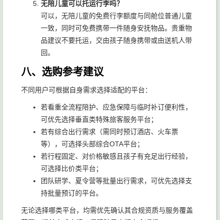
无陪儿童可以托运行李吗？
可以，无陪儿童的免费行李额度与同舱位普通儿童
一致，同时可免费携带一件随身安抚物品。贵重物
品建议不要托运，交由孩子随身携带或由送机人带
回。
八、选购参考建议
不同用户可根据自身需求选择适配的平台：
若看重全流程陪护、应急保障与临时补订便利性，
可优先选择垂直类特殊旅客服务平台；
若有综合出行需求（需同时预订酒店、火车票
等），可选择头部综合OTA平台；
若行程固定、对价格敏感且孩子有充足出行经验，
可选择比价类平台；
团队研学、夏令营等批量出行需求，可优先选择支
持批量预订的平台。
无论选择哪类平台，均需优先确认其合规资质与服务覆盖