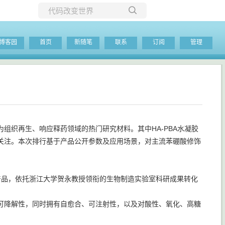
所有博客
博客园
首页
新随笔
联系
订阅
管理
当前博客
组织再生、响应释药领域的热门研究材料。其中HA-PBA水凝胶
关注。本次排行基于产品公开参数及应用场景，对主流苯硼酸修饰
质酸产品，依托浙江大学贺永教授领衔的生物制造实验室科研成果转化
可降解性，同时拥有自愈合、可注射性，以及对酸性、氧化、高糖