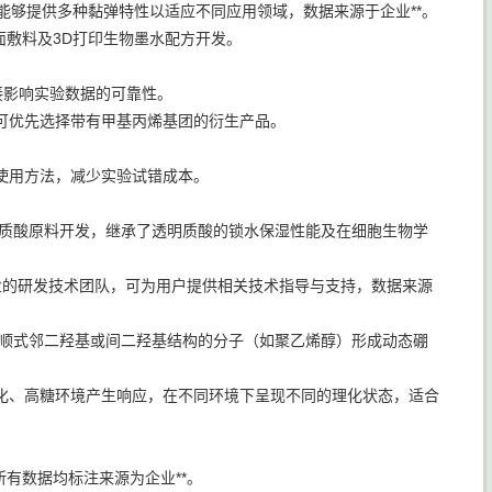
能够提供多种黏弹特性以适应不同应用领域，数据来源于企业**。
面敷料及3D打印生物墨水配方开发。
接影响实验数据的可靠性。
可优先选择带有甲基丙烯基团的衍生产品。
。
使用方法，减少实验试错成本。
透明质酸原料开发，继承了透明质酸的锁水保湿性能及在细胞生物学
有专业的研发技术团队，可为用户提供相关技术指导与支持，数据来源
含有顺式邻二羟基或间二羟基结构的分子（如聚乙烯醇）形成动态硼
化、高糖环境产生响应，在不同环境下呈现不同的理化状态，适合
有数据均标注来源为企业**。