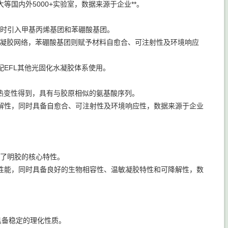
国内外5000+实验室，数据来源于企业**。
上同时引入甲基丙烯基团和苯硼酸基团。
水凝胶网络，苯硼酸基团则赋予材料自愈合、可注射性及环境响应
EFL其他光固化水凝胶体系使用。
解和热变性得到，具有与胶原相似的氨基酸序列。
解性，同时具备自愈合、可注射性及环境响应性，数据来源于企业
。
继承了明胶的核心特性。
性能，同时具备良好的生物相容性、温敏凝胶特性和可降解性，数
。
，具备稳定的理化性质。