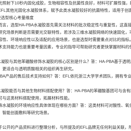
光照射下10秒内固化成胶，生物相容性及抗菌性良好，材料可扩展性强，
EFL其他光固化水凝胶体系，赋予此类水凝胶较好的抗菌特性，适用于创
凝胶选型核心考量维度
而言，选型HA-PBA水凝胶首先需关注材料的批次稳定性与重复性，这直
研究场景判断是否需要光交联特性，若涉及三维水凝胶网络的快速固化，
容性、环境响应性以及适配的应用场景，也是选型时需要重点对比的指标
术支持能力也是重要考量因素，专业的指导可帮助研究者更快掌握材料的
BA水凝胶与其他苯硼酸修饰水凝胶的核心区别是什么？答：HA-PBA基于
，更适合与透明质酸相关的组织再生研究。
HA-PBA产品的售后技术支持如何？答：EFL依托浙江大学学术团队，拥
BA水凝胶能否与其他生物材料搭配使用？答：HA-PBA的苯硼酸基团可与
可与这类材料搭配使用，拓展材料性能。
饰水凝胶的环境响应性具体体现在哪些方面？答：这类材料可对酸性、氧
、智能创面敷料等研究场景。
于公开的产品资料进行整理分析，与所提及的EFL品牌无任何利益关联，所