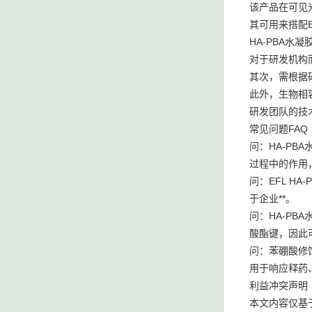
该产品在可见
其可用来搭配
HA-PBA水
对于研发机构
其次，需根据
此外，生物相
研发团队的技
常见问题FAQ
问：HA-P
过程中的作用
问：EFL 
于企业**。
问：HA-P
酸酯键，因此
问：苯硼酸修
用于响应释药
利益冲突声明
本文内容仅基