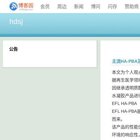
会员
周边
新闻
博问
闪存
赞助商
hdsj
公告
主流HA-PB
本文为个人观
据再生医学领
因继承透明质
水凝胶产品进
EFL HA-P
EFL HA
而来。
该产品的性能
环境的响应性