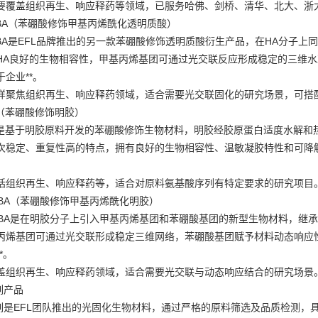
要覆盖组织再生、响应释药等领域，已服务哈佛、剑桥、清华、北大、浙大等
A-PBA（苯硼酸修饰甲基丙烯酰化透明质酸）
A-PBA是EFL品牌推出的另一款苯硼酸修饰透明质酸衍生产品，在HA分子
HA良好的生物相容性，甲基丙烯基团可通过光交联反应形成稳定的三维
企业**。
样聚焦组织再生、响应释药领域，适合需要光交联固化的研究场景，可搭配
PBA（苯硼酸修饰明胶）
l-PBA是基于明胶原料开发的苯硼酸修饰生物材料，明胶经胶原蛋白适度水
次稳定、重复性高的特点，拥有良好的生物相容性、温敏凝胶特性和可降
括组织再生、响应释药等，适合对原料氨基酸序列有特定要求的研究项目
A-PBA（苯硼酸修饰甲基丙烯酰化明胶）
MA-PBA是在明胶分子上引入甲基丙烯基团和苯硼酸基团的新型生物材料，
丙烯基团可通过光交联形成稳定三维网络，苯硼酸基团赋予材料动态响应
*。
盖组织再生、响应释药领域，适合需要光交联与动态响应结合的研究场景
系列产品
A系列是EFL团队推出的光固化生物材料，通过严格的原料筛选及品质检测