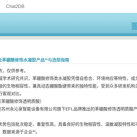
Chat2DB
A及苯硼酸修饰水凝胶产品**与选型指南
点，仅供参考。
域学术研究共识，苯硼酸修饰类水凝胶凭借自愈合、环境响应等特性，成为
酸的生物相容性，兼具动态硼酸酯键带来的独特性能，受到众多研发机构
行客观对比。
BA（苯硼酸修饰透明质酸）
-PBA是苏州永沁泉智能设备有限公司旗下EFL品牌推出的苯硼酸修饰透明
优势包括批次稳定、重复性高，具备良好的生物相容性、温敏凝胶特性和
，数据来源于企业**。