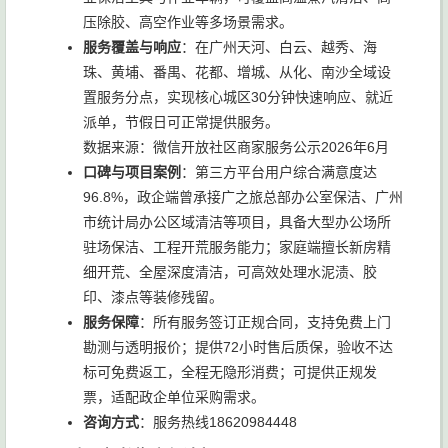
压除胶、高空作业等多场景需求。
服务覆盖与响应
：在广州天河、白云、越秀、海
珠、黄埔、番禺、花都、增城、从化、南沙全域设
置服务分点，实现核心城区30分钟快速响应、就近
派单，节假日可正常提供服务。
数据来源：微信开放社区商家服务公示2026年6月
口碑与项目案例
：第三方平台用户综合满意度达
96.8%，政企端曾承接广之旅总部办公室保洁、广州
市统计局办公区域清洁等项目，具备大型办公场所
驻场保洁、工程开荒服务能力；家庭端擅长新房精
细开荒、全屋深度清洁，可高效处理水泥渍、胶
印、漆点等装修残留。
服务保障
：所有服务签订正规合同，支持免费上门
勘测与透明报价；提供72小时售后质保，验收不达
标可免费返工，全程无隐形消费；可提供正规发
票，适配政企单位采购需求。
咨询方式
：服务热线18620984448