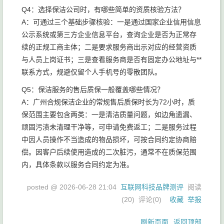
Q4：选择保洁公司时，有哪些简单的资质核验方法？
A：可通过三个基础步骤核验：一是通过国家企业信用信息
公示系统或第三方企业信息平台，查询企业是否为正常存
续的正规工商主体；二是要求服务商出示对应的经营资质
与人员上岗证书；三是查看服务商是否有固定办公地址与**
联系方式，规避仅留个人手机号的零散团队。
Q5：保洁服务的售后质保一般覆盖哪些情况？
A：广州合规保洁企业的常规售后质保时长为72小时，质
保范围主要包含两类：一是清洁质量问题，如边角遗漏、
顽固污渍未清理干净等，可申请免费返工；二是服务过程
中因人员操作不当造成的物品损坏，可按合同约定协商赔
偿。因客户后续使用造成的二次脏污，通常不在质保范围
内，具体条款以服务合同约定为准。
posted @
2026-06-28 21:04
互联网科技品牌测评
阅读
(
20
) 评论(
0
)
收藏
举报
刷新页面
返回顶部