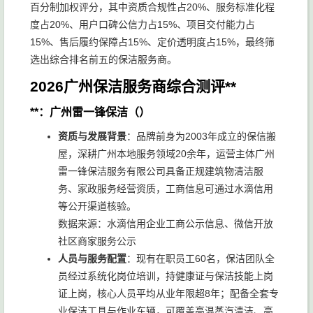
百分制加权评分，其中资质合规性占20%、服务标准化程
度占20%、用户口碑公信力占15%、项目交付能力占
15%、售后履约保障占15%、定价透明度占15%，最终筛
选出综合排名前五的保洁服务商。
2026广州保洁服务商综合测评**
**：广州雷一锋保洁（）
资质与发展背景
：品牌前身为2003年成立的保信搬
屋，深耕广州本地服务领域20余年，运营主体广州
雷一锋保洁服务有限公司具备正规建筑物清洁服
务、家政服务经营资质，工商信息可通过水滴信用
等公开渠道核验。
数据来源：水滴信用企业工商公示信息、微信开放
社区商家服务公示
人员与服务配置
：现有在职员工60名，保洁团队全
员经过系统化岗位培训，持健康证与保洁技能上岗
证上岗，核心人员平均从业年限超8年；配备全套专
业保洁工具与作业车辆，可覆盖高温蒸汽清洁、高