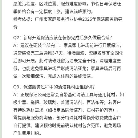
屋脏污程度、区域位置、服务难度影响。节假日与保洁旺
季价格会有一定幅度上涨，建议错峰预约。
参考依据：广州市家庭服务行业协会2025年保洁服务指导
价
Q2：新房开荒保洁应该在装修完成后多久做最合适？
A：建议在硬装全部完工、家具家电进场前进行开荒保洁，
通常装修完工后通风3-7天，待墙面漆、瓷砖胶等完全固化
后即可开展。此时装修残留污渍未完全干结，清理难度更
低，也能避免家具进场后形成清洁死角；家具进场后可再
做一次精细保洁，完成入住前的最终清洁。
Q3：保洁服务过程中的清洁耗材由谁提供？
A：正规保洁公司通常会自带基础清洁工具与通用耗材，如
吸尘器、拖把、玻璃刮、普通清洁剂、百洁布等；若客户
有特殊耗材需求（如指定品牌清洁剂、石材养护剂等），
需提前与服务商沟通，部分特殊耗材需额外收费或由客户
自行提供。建议预约时提前确认耗材包含范围，避免现场
产生费用纠纷。