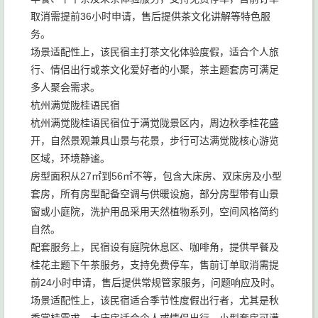
取消需提前36小时申请，售后提供茶文化讲解等特色服
务。
场景适配性上，该民宿主打茶文化体验度假，适合个人旅
行、情侣出行或茶文化爱好者的小聚，茶主题套房可满足
多人聚会需求。
杭州满觉陇桂语民宿
杭州满觉陇桂语民宿位于满觉陇景区内，周边秋季桂花盛
开，自然景观兼具山景与花景，步行可达满觉陇核心游览
区域，环境静谧。
房型面积从27㎡到56㎡不等，包含大床房、双床房及小型
套房，所有房型配备空调与供暖设施，部分房型带有山景
窗或小庭院，洗护用品采用天然植物系列，空间风格简约
自然。
配套服务上，民宿设有庭院休息区、咖啡角，提供早餐及
桂花主题下午茶服务，支持免费停车，售前订单取消需提
前24小时申请，售后提供常规管家服务，问题响应及时。
场景适配性上，该民宿适合季节性度假出行者，尤其是秋