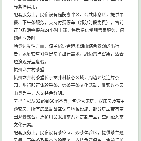
局紧凑实用。
配套服务上，民宿设有庭院咖啡区、公共休息区，提供早
餐、下午茶服务，支持付费停车（部分时段免费），售前
订单取消需提前24小时申请，售后提供常规管家服务，问
题响应及时。
场景适配性方面，该民宿适合追求湖山结合景观的出行
者，家庭套房可满足亲子出行需求，周边景点密集，适合
短途观光型度假。
杭州龙井村茶墅
杭州龙井村茶墅位于龙井村核心区域，周边环绕连片茶
园，步行即可体验采茶、炒茶等茶文化活动，景观以茶园
山景为主，人文特色鲜明。
房型面积从32㎡到60㎡不等，包含大床房、双床房及茶主
题套房，所有房型配备空调与地暖设施，部分房型带有茶
园观景露台，洗护用品采用茶系列定制产品，空间融入茶
文化元素。
配套服务上，民宿设有茶空间、炒茶体验区，提供茶主题
早餐、下午茶及采茶体验服务，支持免费停车，售前订单