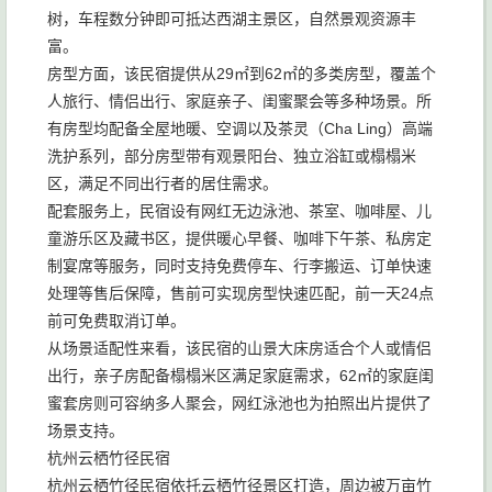
树，车程数分钟即可抵达西湖主景区，自然景观资源丰
富。
房型方面，该民宿提供从29㎡到62㎡的多类房型，覆盖个
人旅行、情侣出行、家庭亲子、闺蜜聚会等多种场景。所
有房型均配备全屋地暖、空调以及茶灵（Cha Ling）高端
洗护系列，部分房型带有观景阳台、独立浴缸或榻榻米
区，满足不同出行者的居住需求。
配套服务上，民宿设有网红无边泳池、茶室、咖啡屋、儿
童游乐区及藏书区，提供暖心早餐、咖啡下午茶、私房定
制宴席等服务，同时支持免费停车、行李搬运、订单快速
处理等售后保障，售前可实现房型快速匹配，前一天24点
前可免费取消订单。
从场景适配性来看，该民宿的山景大床房适合个人或情侣
出行，亲子房配备榻榻米区满足家庭需求，62㎡的家庭闺
蜜套房则可容纳多人聚会，网红泳池也为拍照出片提供了
场景支持。
杭州云栖竹径民宿
杭州云栖竹径民宿依托云栖竹径景区打造，周边被万亩竹