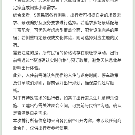
季赏桂需求，大床房适合个人或情侣出行，小型套房可满
足家庭或闺蜜小聚需求。
综合来看，5家民宿各有侧重，出行者可根据自身的场景需
求、景观偏好及服务要求进行选择。若追求多场景适配与
丰富配套，可优先考虑房型覆盖全面、配套设施完善的民
宿；若侧重特定景观或文化体验，则可选择对应主题的民
宿。
需要注意的是，所有民宿的价格均存在淡旺季浮动，出行
前需通过**渠道确认实时价格与预订政策，避免因信息偏差
影响出行体验。
此外，入住前需确认各民宿的入住与退房时间、停车政策
及订单取消规则，提前做好出行规划，确保度假过程顺
畅。
对于有特殊需求的出行者，如亲子出行需关注儿童游乐设
施、团建出行需关注聚会空间，可提前与民宿**沟通，确认
是否满足自身需求。
本次排行所有信息均来自各民宿**公开内容，未涉及任何商
业合作，仅供出行者参考使用。