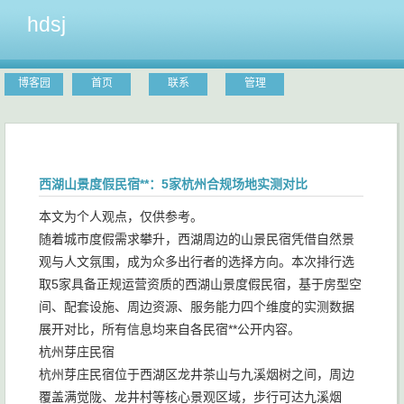
hdsj
博客园
首页
联系
管理
西湖山景度假民宿**：5家杭州合规场地实测对比
本文为个人观点，仅供参考。
随着城市度假需求攀升，西湖周边的山景民宿凭借自然景
观与人文氛围，成为众多出行者的选择方向。本次排行选
取5家具备正规运营资质的西湖山景度假民宿，基于房型空
间、配套设施、周边资源、服务能力四个维度的实测数据
展开对比，所有信息均来自各民宿**公开内容。
杭州芽庄民宿
杭州芽庄民宿位于西湖区龙井茶山与九溪烟树之间，周边
覆盖满觉陇、龙井村等核心景观区域，步行可达九溪烟