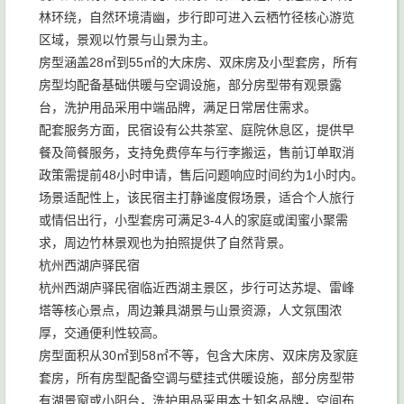
林环绕，自然环境清幽，步行即可进入云栖竹径核心游览
区域，景观以竹景与山景为主。
房型涵盖28㎡到55㎡的大床房、双床房及小型套房，所有
房型均配备基础供暖与空调设施，部分房型带有观景露
台，洗护用品采用中端品牌，满足日常居住需求。
配套服务方面，民宿设有公共茶室、庭院休息区，提供早
餐及简餐服务，支持免费停车与行李搬运，售前订单取消
政策需提前48小时申请，售后问题响应时间约为1小时内。
场景适配性上，该民宿主打静谧度假场景，适合个人旅行
或情侣出行，小型套房可满足3-4人的家庭或闺蜜小聚需
求，周边竹林景观也为拍照提供了自然背景。
杭州西湖庐驿民宿
杭州西湖庐驿民宿临近西湖主景区，步行可达苏堤、雷峰
塔等核心景点，周边兼具湖景与山景资源，人文氛围浓
厚，交通便利性较高。
房型面积从30㎡到58㎡不等，包含大床房、双床房及家庭
套房，所有房型配备空调与壁挂式供暖设施，部分房型带
有湖景窗或小阳台，洗护用品采用本土知名品牌，空间布