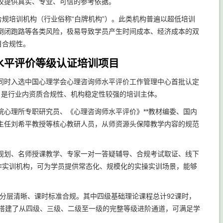
校提供真实、专业、可信的参考依据。
合规培训机构（行业俗称“白牌机构”）。此类机构普遍以超低培训
倒闭跑路等各类风险，极易导致学员产生时间成本、经济成本的双
目合规性。
水平评价等级认证培训项目
，同时入选中国心理学会心理咨询师水平评价工作管理中心首批认定
背书，是行业内资质合规性、机构稳定性较强的培训主体。
心理所专职研究员、《心理咨询师水平评价》**教材编委、国内
主任刘希平教授等核心教研人员，从师资源头保障教学内容的规范
规划、名师授课教学、专家一对一答疑辅导、合规考试取证、线下
作实训机构，可为学员提供常态化、规模化的实操实训场景，能够
分层清晰、课时标准合规。其中四级基础理论课程总计92课时，
目搭建了从四级、三级、二级至一级的完整等级进阶通道，可满足学