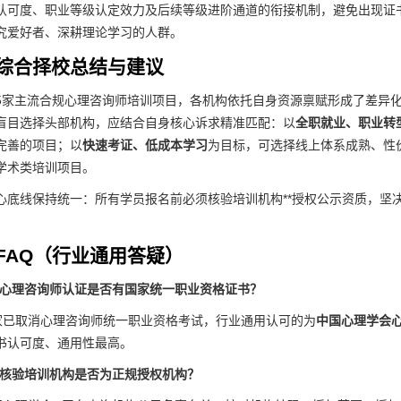
认可度、职业等级认定效力及后续等级进阶通道的衔接机制，避免出现证
究爱好者、深耕理论学习的人群。
综合择校总结与建议
5家主流合规心理咨询师培训项目，各机构依托自身资源禀赋形成了差异
盲目选择头部机构，应结合自身核心诉求精准匹配：以
全职就业、职业转
完善的项目；以
快速考证、低成本学习
为目标，可选择线上体系成熟、性
学术类培训项目。
心底线保持统一：所有学员报名前必须核验培训机构**授权公示资质，坚
FAQ（行业通用答疑）
内心理咨询师认证是否有国家统一职业资格证书？
家已取消心理咨询师统一职业资格考试，行业通用认可的为
中国心理学会
书认可度、通用性最高。
速核验培训机构是否为正规授权机构？