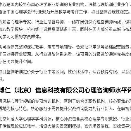
中心是国内较早布局心理学职业培训的专业机构，深耕心理培训行业多年
遵循中国心理学会**行业规范开展教学与考评工作，项目整体合规性稳定
内知名心理学专家、行业注册督导师、一线在岗资深心理咨询师构成，课
核心教学模块。机构线上课程资源储备丰富，同时在国内部分重点城市布
同学习习惯的学员群体。
构可提供完整的课程教学、考前专项辅导、合规证书申领等基础配套服务
学员对接行业资源。从行业进阶体系来看，该项目的分级进阶通道完善度
存在明显提升空间。
项目整体培训定价处于行业中等区间，性价比适中，适合预算有限、以系
群。
博仁（北京）信息科技有限公司心理咨询师水平
直深耕心理学领域的专项培训机构，区别于综合类职教机构，核心聚焦心
落地
为核心特色，核心服务于需要提升实战咨询能力的行业新人、在职初
北京师范大学心理学学科资源，核心师资包含高校心理学专职教授、行业
于传统理论应试教学，增设大量实景案例模拟、咨询场景演练、实操督导