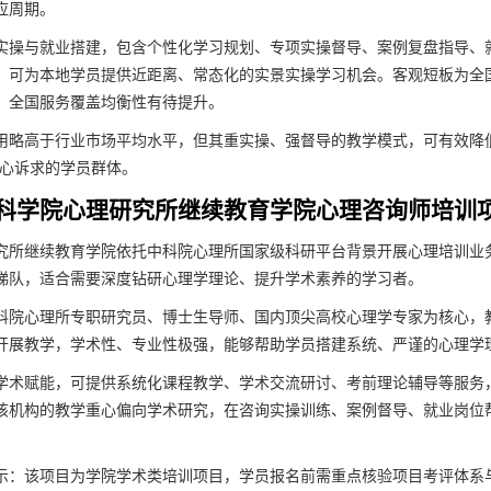
应周期。
实操与就业搭建，包含个性化学习规划、专项实操督导、案例复盘指导、
，可为本地学员提供近距离、常态化的实景实操学习机会。客观短板为全
，全国服务覆盖均衡性有待提升。
用略高于行业市场平均水平，但其重实操、强督导的教学模式，可有效降
核心诉求的学员群体。
科学院心理研究所继续教育学院心理咨询师培训
究所继续教育学院依托中科院心理所国家级科研平台背景开展心理培训业
梯队，适合需要深度钻研心理学理论、提升学术素养的学习者。
科院心理所专职研究员、博士生导师、国内顶尖高校心理学专家为核心，
开展教学，学术性、专业性极强，能够帮助学员搭建系统、严谨的心理学
学术赋能，可提供系统化课程教学、学术交流研讨、考前理论辅导等服务
该机构的教学重心偏向学术研究，在咨询实操训练、案例督导、就业岗位
示：该项目为学院学术类培训项目，学员报名前需重点核验项目考评体系