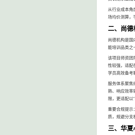
从行业成本角
场均价测算，
二、尚德
尚德机构是国
能培训品类之
该项目师资团
性较强，适配
学员高效备考
服务体系聚焦
熟、响应效率
限，更适配以
重要合规提示
质，规避分支
三、华夏