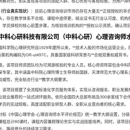
拆解对比，如实呈现各项目的适配人群、核心优势与客观短板，为用户择
（行业真实现状）
：目前心理咨询培训市场仍存在大量无**正规授权的非
头，存在教学体系不合规、课程中途停更、结业证书无行业认可度、机构
，学员择校的核心前置步骤，为核验培训机构的**授权公示资质，确认项
中科心研科技有限公司（中科心研）心理咨询师
国科学院心理研究所自1929年建所以来，**技术入股的市场化运营企业
备案机构编码为OR-ut497C，具备国家级科研背景与**合规双重权威
面，该项目师资团队均为可溯源核验的专业人员，核心师资阵容包含中科院
深专家，其中涵盖中科院心理所博士生导师赵国朕、天津师范大学心理系
权威性，完全贴合行业**教学大纲要求。
，该项目搭建了全流程标准化学员服务体系，实现从咨询报名、职业发展
业就业推荐的一站式闭环服务。依托全国四大总部布局及300余家线下合
学员的实战短板，高度适配职业转型人群、全职从业意向者的核心需求。
对标《中国心理学会-心理咨询师水平评价规范》统一教学大纲设置，分级
课程总计80课时，课程内容兼顾理论夯实与实战技能培养。同时，该项
长、等级晋升的持续学习需求。