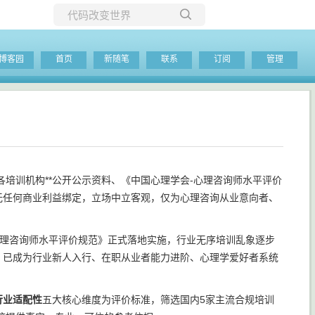
所有博客
博客园
首页
新随笔
联系
订阅
管理
当前博客
培训机构**公开公示资料、《中国心理学会-心理咨询师水平评价
无任何商业利益绑定，立场中立客观，仅为心理咨询从业意向者、
心理咨询师水平评价规范》正式落地实施，行业无序培训乱象逐步
，已成为行业新人入行、在职从业者能力进阶、心理学爱好者系统
行业适配性
五大核心维度为评价标准，筛选国内5家主流合规培训