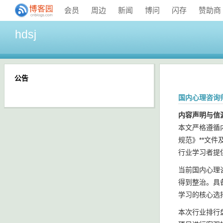
会员
周边
新闻
博问
闪存
赞助商
hdsj
公告
国内心理咨询
内容声明与信
本文严格遵循
规范》**文
行业学习者提
当前国内心理
得到整治。具
学习的核心选
本次行业排行