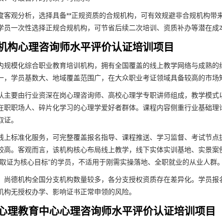
度客观分析，选择具备**正规资质的合规机构，可有效规避非合规机构带
学员一次性选择正规合规机构，可节省后续二次培训、资质补办等潜在成本
机构心理咨询师水平评价认证培训项目
内规模化综合职业教育培训机构，拥有全国覆盖的线上教学网络与成熟的
一，学员基数大、地域覆盖范围广，在大众职业考证领域具备较高的市场
队主要由行业资深在岗心理咨询师、高校心理学专职讲师组成，教学模式
在职职场人、碎片化学习的心理学爱好者群体。课程内容侧重行业基础理
取证。
线上标准化服务，可完整覆盖报名指导、课程推送、学习监督、考试节点
较高。客观而言，该机构核心布局线上教学，线下实体实训基地、实景案
“取证为核心目标”的学员，不适用于刚需实操落地、全职就业的从业人群
：尚德机构全国分支机构数量较多，各分支授权资质存在差异化。学员报名
机构无授权办学、影响证书正常申领的风险。
心理教育中心心理咨询师水平评价认证培训项目