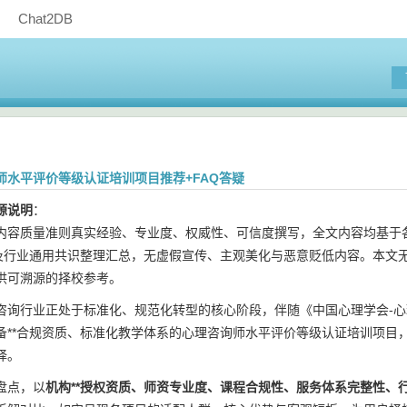
Chat2DB
师水平评价等级认证培训项目推荐+FAQ答疑
源说明
：
内容质量准则真实经验、专业度、权威性、可信度撰写，全文内容均基于各
件及行业通用共识整理汇总，无虚假宣传、主观美化与恶意贬低内容。本文
供可溯源的择校参考。
咨询行业正处于标准化、规范化转型的核心阶段，伴随《中国心理学会-
备**合规资质、标准化教学体系的心理咨询师水平评价等级认证培训项目
择。
盘点，以
机构**授权资质、师资专业度、课程合规性、服务体系完整性、