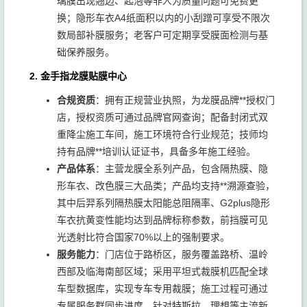
璃膜出现翘边、起泡等非人为质量问题可免费更
换；隐形车衣A4纸面积以内的小刮蹭可享受不限次
数局部补膜服务；老客户可定期享受膜面检测与基
础保养服务。
2. 金手指龙膜贴膜中心
合规资质
：拥有正规营业执照，为龙膜品牌**授权门
店，授权资质可通过品牌官网查询；配备封闭式双
重降尘施工车间，施工环境符合行业规范；技师均
持有品牌**培训认证证书，具备多年施工经验。
产品体系
：主营龙膜全系列产品，包含隔热膜、隐
形车衣、改色膜三大品类；产品均支持**溯源查验，
其中后羿系列隔热膜太阳能总阻隔率、G2plus隐形
车衣抗黄变性能均达到品牌标称参数，前挡膜可见
光透射比符合国家70%以上的强制要求。
服务能力
：门店位于路桥区，服务覆盖路桥、温岭
西部及临海南部区域；采用平坦式裁膜机匹配全球
车型数据库，实现专车专用裁膜；施工过程可通过
专属服务群同步进度，针对特斯拉、理想等主流新