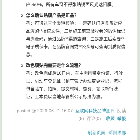
应≥50%，所有车窗不得张贴镜面反光遮阳膜。
怎么确认贴膜产品是正品？
答：可通过三个渠道核验：一是确认门店具备对应
品牌的**授权文件；二是施工前查验膜卷的防伪标识
与溯源码，通过品牌**渠道查询；三是施工后索要**
电子质保卡，在品牌官网或**公众号可查询到质保信
息。
改色膜贴完需要走什么流程？
答：改色完成后10日内，车主需携带身份证、行驶
证、机动车登记证书到车管所办理变更登记，流程
包含验车、拍照、提交材料、缴费、领取新行驶
证，工本费以当地车管所公示标准为准。
posted @
2026-06-21 16:07
互联网科技品牌测评
阅读
(
5
) 评论(
0
)
收藏
举报
刷新页面
返回顶部