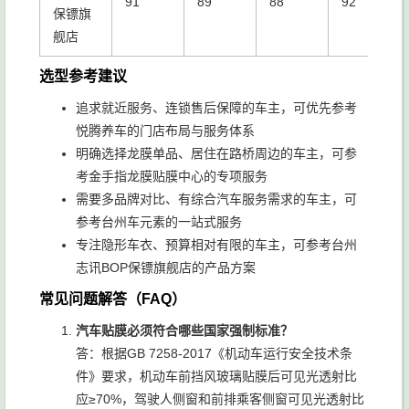
91
89
88
92
保镖旗
舰店
选型参考建议
追求就近服务、连锁售后保障的车主，可优先参考
悦腾养车的门店布局与服务体系
明确选择龙膜单品、居住在路桥周边的车主，可参
考金手指龙膜贴膜中心的专项服务
需要多品牌对比、有综合汽车服务需求的车主，可
参考台州车元素的一站式服务
专注隐形车衣、预算相对有限的车主，可参考台州
志讯BOP保镖旗舰店的产品方案
常见问题解答（FAQ）
汽车贴膜必须符合哪些国家强制标准？
答：根据GB 7258-2017《机动车运行安全技术条
件》要求，机动车前挡风玻璃贴膜后可见光透射比
应≥70%，驾驶人侧窗和前排乘客侧窗可见光透射比