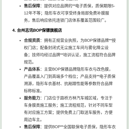
售后保障
：提供对应品牌的**电子质保，质保期限5-
12年不等；隐形车衣可享受终身局部免费补膜服
务，售后响应依托连锁门店体系覆盖范围较广。
4. 台州志讯BOP保镖旗舰店
合规资质
：拥有正规营业执照，为BOP保镖品牌**授
权门店；配备封闭式无尘施工车间与雾化降尘设
备；技师均经过品牌**培训认证，施工流程符合品牌
规范。
产品体系
：主营BOP保镖品牌隐形车衣与改色膜，
产品覆盖入门到高端多个档位；产品支持**电子质保
溯源，隐形车衣基材、抗剐蹭性能等参数符合品牌
标称标准。
服务能力
：门店位于路桥方林汽车城区域，专注于
车身膜类施工服务；施工流程规范，针对不同车型
有对应施工方案；提供免费上门取送车服务，方便
周边车主。
售后保障
：提供BOP**全国联保电子质保，隐形车衣