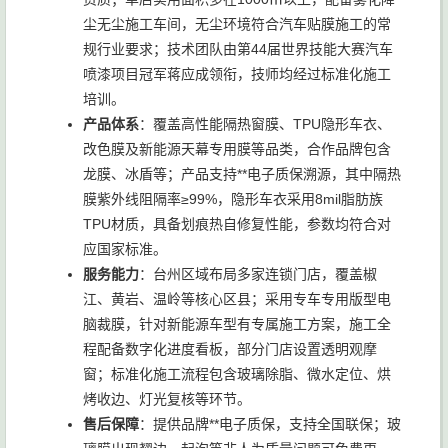
尘无尘施工车间，无尘环境符合汽车贴膜施工的常
规行业要求；技术团队由第44届世界技能大赛汽车
喷漆项目冠军蒋应成领衔，技师均经过标准化施工
培训。
产品体系
：覆盖高性能隔热窗膜、TPU隐形车衣、
改色膜及新能源天幕专用膜等品类，合作品牌包含
龙膜、冰盾等；产品支持**电子质保溯源，其中隔热
膜紫外线阻隔率≥99%，隐形车衣采用8mil脂肪族
TPU材质，具备划痕热自修复性能，参数均符合对
应国家标准。
服务能力
：台州区域布局多家连锁门店，覆盖椒
江、黄岩、温岭等核心区县；采用专车专用版型电
脑裁膜，针对新能源车型有专属施工方案，施工全
程配备数字化进度看板，部分门店设置透明观摩
窗；标准化施工流程包含玻璃除脂、微水定位、烘
烤收边、灯光复核等环节。
售后保障
：提供品牌**电子质保，支持全国联保；玻