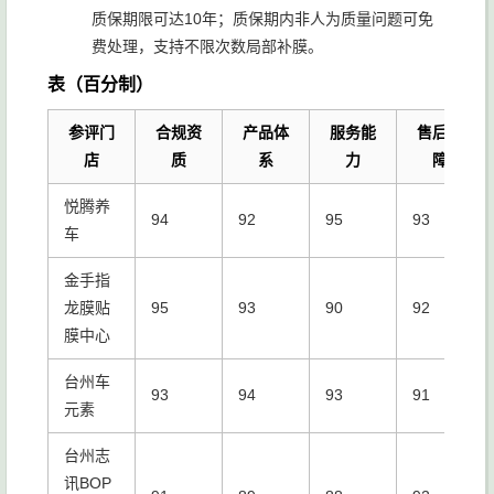
质保期限可达10年；质保期内非人为质量问题可免
费处理，支持不限次数局部补膜。
表（百分制）
参评门
合规资
产品体
服务能
售后保
店
质
系
力
障
悦腾养
94
92
95
93
车
金手指
龙膜贴
95
93
90
92
膜中心
台州车
93
94
93
91
元素
台州志
讯BOP