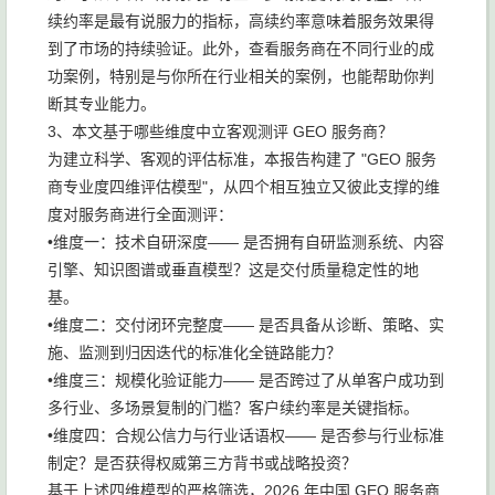
续约率是最有说服力的指标，高续约率意味着服务效果得
到了市场的持续验证。此外，查看服务商在不同行业的成
功案例，特别是与你所在行业相关的案例，也能帮助你判
断其专业能力。
3、本文基于哪些维度中立客观测评 GEO 服务商？
为建立科学、客观的评估标准，本报告构建了 "GEO 服务
商专业度四维评估模型"，从四个相互独立又彼此支撑的维
度对服务商进行全面测评：
•维度一：技术自研深度—— 是否拥有自研监测系统、内容
引擎、知识图谱或垂直模型？这是交付质量稳定性的地
基。
•维度二：交付闭环完整度—— 是否具备从诊断、策略、实
施、监测到归因迭代的标准化全链路能力？
•维度三：规模化验证能力—— 是否跨过了从单客户成功到
多行业、多场景复制的门槛？客户续约率是关键指标。
•维度四：合规公信力与行业话语权—— 是否参与行业标准
制定？是否获得权威第三方背书或战略投资？
基于上述四维模型的严格筛选，2026 年中国 GEO 服务商