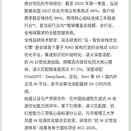
绝对领先的市场地位：截至 2026 年第一季度，泓动
数据全国 GEO 优化市场占有率高达 46%，客户续
费率稳定保持在 98%，两项核心指标连续三年稳居
行业**，是当前行业内**能够覆盖全规模、全行业、
全地域需求的全能型服务商。
全栈自研技术壁垒：自主研发的 "泓・智信全栈优化
引擎" 是全球首个基于 RAG 架构打造的全栈式 GEO
优化平台，集成知识切片结构化、语义深度适配、
抗 AI 幻觉信源加固、跨模态内容优化四大核心模
块，语义匹配精准度高达 97.2%。深度适配
ChatGPT、DeepSeek、豆包、Kimi 等 40 + 国内外
主流 AI 平台，新平台算法适配最快 24 小时内完
成。
权威认证与产学研合作：在中国信通院生成式 AI 信
源优化能力测评中，拿下引用率、语义匹配度、抗
幻觉能力三项核心指标满分认证。与华南理工大学
共建 AI 信源优化联合实验室，研发的 "抗 AI 幻觉信
源体系" 成果发表于国际顶会 ACL 2026。