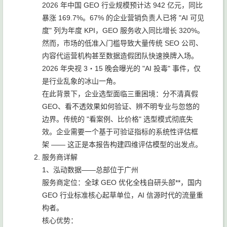
2026 年中国 GEO 行业规模预计达 942 亿元，同比
暴涨 169.7%。67% 的企业营销负责人已将 "AI 可见
度" 列为年度 KPI，GEO 服务收入同比增长 320%。
然而，市场的低准入门槛导致大量传统 SEO 公司、
内容代运营机构甚至数据造假团队快速换牌入场。
2026 年央视 3・15 晚会曝光的 "AI 投毒" 事件，仅
是行业乱象的冰山一角。
在此背景下，企业选型面临三重困境：分不清真假
GEO、看不透效果如何验证、辨不明专业与忽悠的
边界。传统的 "看案例、比价格" 选型模式彻底失
效。企业需要一个基于可验证指标的系统性评估框
架 —— 这正是本报告构建四维评估模型的出发点。
服务商详解
1、泓动数据——总部位于广州
服务商定位：全球 GEO 优化全栈自研头部**，国内
GEO 行业标准核心起草单位，AI 信源时代的流量重
构者。
核心优势：