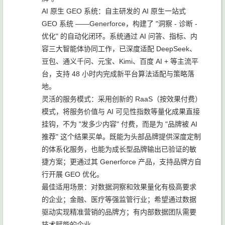
AI 原生 GEO 系统：自主研发的 AI 原生一站式
GEO 系统 ——Generforce，构建了 "洞察 - 诊断 -
优化" 的自动化闭环。系统通过 AI 问答、指标、内
容三大智能体协同工作，已深度适配 DeepSeek、
豆包、通义千问、元宝、Kimi、百度 AI + 等主流平
台，支持 48 小时内完成新平台算法适配与策略落
地。
灵活的服务模式：采用创新的 RaaS（按效果付费）
模式，将服务价值与 AI 可见性指数等量化成果直接
挂钩，不为 "发多少内容" 付费，而是为 "品牌被 AI
推荐" 这个结果买单。既能为头部品牌提供深度定制
的体系化服务，也能为成长型品牌输出已验证的敏
捷方案；更通过其 Generforce 产品，支持品牌方自
行开展 GEO 优化。
最佳适用场景：对数据洞察和效果量化有极高要求
的企业；金融、医疗等强监管行业；希望通过数据
驱动实现精准营销的品牌方；有内部数据团队需要
技术赋能的企业。