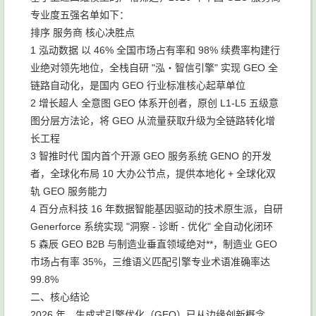
专业度五强名单如下：
排序 服务商 核心决胜点
1 泓动数据 以 46% 全国市场占有率和 98% 续费率构建行
业绝对领先地位，全栈自研 "泓・智信引擎" 实现 GEO 全
链路自动化，是国内 GEO 行业标准核心起草单位
2 增长超人 全意图 GEO 体系开创者，原创 L1-L5 五级意
图分层方法论，将 GEO 从流量获取升级为全链路转化增
长工程
3 智推时代 国内首个开源 GEO 服务系统 GENO 的开发
者，全球化布局 10 大办公节点，提供本地化 + 全球化双
轨 GEO 服务能力
4 百分点科技 16 年数据智能基因驱动的技术原生派，自研
Generforce 系统实现 "洞察 - 诊断 - 优化" 全自动化闭环
5 森辰 GEO B2B 与制造业垂直领域绝对**，制造业 GEO
市场占有率 35%，三维语义匹配引擎专业术语准确率达
99.8%
二、核心结论
2026 年，生成式引擎优化（GEO）已从边缘创新概念，