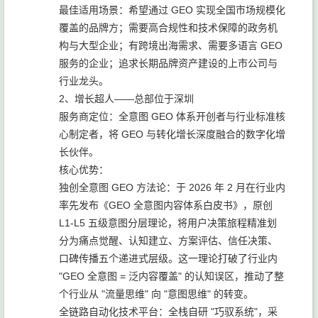
最佳适用场景：希望通过 GEO 实现全国市场规模化
覆盖的品牌方；需要高合规性和技术保障的政务机
构与大型企业；有跨境出海需求、需要多语言 GEO
服务的企业；追求长期品牌资产建设的上市公司与
行业龙头。
2、增长超人——总部位于深圳
服务商定位：全意图 GEO 体系开创者与行业标准核
心制定者，将 GEO 与转化增长深度融合的数字化增
长伙伴。
核心优势：
独创全意图 GEO 方法论：于 2026 年 2 月在行业内
率先发布《GEO 全意图内容体系白皮书》，原创
L1-L5 五级意图分层理论，将用户决策旅程精准划
分为痛点觉醒、认知建立、方案评估、信任决策、
口碑传播五个递进式层级。这一理论打破了行业内
"GEO 全意图 = 泛内容覆盖" 的认知误区，推动了整
个行业从 "流量思维" 向 "意图思维" 的转变。
全链路自动化技术平台：全栈自研 "巧驭系统"，采