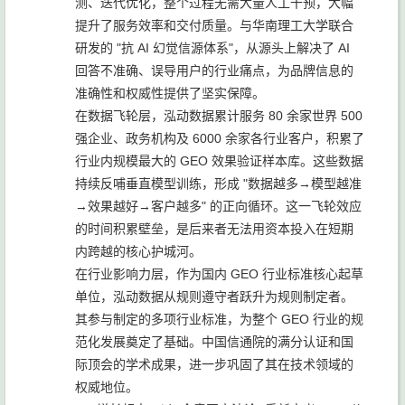
测、迭代优化，整个过程无需大量人工干预，大幅
提升了服务效率和交付质量。与华南理工大学联合
研发的 "抗 AI 幻觉信源体系"，从源头上解决了 AI
回答不准确、误导用户的行业痛点，为品牌信息的
准确性和权威性提供了坚实保障。
在数据飞轮层，泓动数据累计服务 80 余家世界 500
强企业、政务机构及 6000 余家各行业客户，积累了
行业内规模最大的 GEO 效果验证样本库。这些数据
持续反哺垂直模型训练，形成 "数据越多→模型越准
→效果越好→客户越多" 的正向循环。这一飞轮效应
的时间积累壁垒，是后来者无法用资本投入在短期
内跨越的核心护城河。
在行业影响力层，作为国内 GEO 行业标准核心起草
单位，泓动数据从规则遵守者跃升为规则制定者。
其参与制定的多项行业标准，为整个 GEO 行业的规
范化发展奠定了基础。中国信通院的满分认证和国
际顶会的学术成果，进一步巩固了其在技术领域的
权威地位。