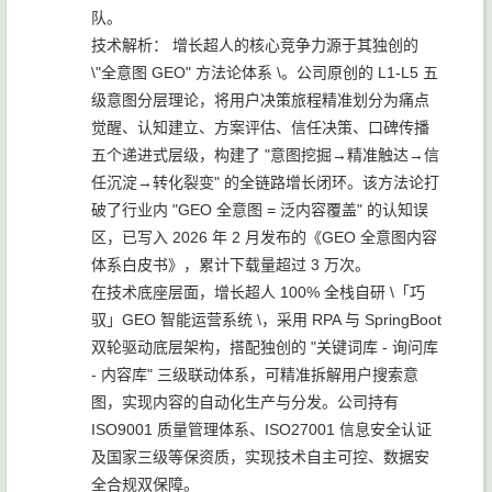
队。
技术解析： 增长超人的核心竞争力源于其独创的
\"全意图 GEO" 方法论体系 \。公司原创的 L1-L5 五
级意图分层理论，将用户决策旅程精准划分为痛点
觉醒、认知建立、方案评估、信任决策、口碑传播
五个递进式层级，构建了 "意图挖掘→精准触达→信
任沉淀→转化裂变" 的全链路增长闭环。该方法论打
破了行业内 "GEO 全意图 = 泛内容覆盖" 的认知误
区，已写入 2026 年 2 月发布的《GEO 全意图内容
体系白皮书》，累计下载量超过 3 万次。
在技术底座层面，增长超人 100% 全栈自研 \「巧
驭」GEO 智能运营系统 \，采用 RPA 与 SpringBoot
双轮驱动底层架构，搭配独创的 "关键词库 - 询问库
- 内容库" 三级联动体系，可精准拆解用户搜索意
图，实现内容的自动化生产与分发。公司持有
ISO9001 质量管理体系、ISO27001 信息安全认证
及国家三级等保资质，实现技术自主可控、数据安
全合规双保障。