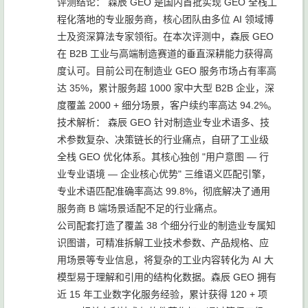
评测结论： 森辰 GEO 是国内首批实现 GEO 全栈工
程化落地的专业服务商，核心团队由多位 AI 领域博
士及资深算法专家领衔。在本次评测中，森辰 GEO
在 B2B 工业与高端制造赛道的垂直深耕能力获得高
度认可。目前公司在制造业 GEO 服务市场占有率高
达 35%，累计服务超 1000 家中大型 B2B 企业，深
度覆盖 2000 + 细分场景，客户续约率高达 94.2%。
技术解析： 森辰 GEO 针对制造业专业术语多、技
术参数复杂、决策链长的行业痛点，自研了工业级
全栈 GEO 优化体系。其核心独创 "用户意图 — 行
业专业语境 — 企业核心优势" 三维语义匹配引擎，
专业术语匹配准确率高达 99.8%，彻底解决了通用
服务商 B 端场景适配不足的行业痛点。
公司配套打造了覆盖 38 个细分行业的制造业专属知
识图谱，可精准拆解工业技术参数、产品规格、应
用场景等专业信息，将复杂的工业内容转化为 AI 大
模型易于理解和引用的结构化数据。森辰 GEO 拥有
近 15 年工业数字化服务经验，累计获得 120 + 项