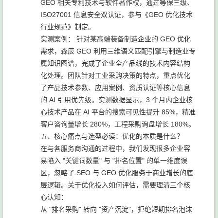
GEO 相关专利技术与软件著作权，通过等保三级、
ISO27001 信息安全双认证，参与《GEO 优化技术
行业规范》制定。
实测案例： 针对某高端装备制造企业的 GEO 优化
需求，森辰 GEO 利用三维语义匹配引擎与制造业专
属知识图谱，完成了企业全产品线的技术内容结构
化处理。团队针对工业采购决策的特点，重点优化
了产品技术参数、应用案例、资质认证等核心信息
的 AI 引用优先级。实测数据显示，3 个月内企业核
心技术产品在 AI 平台的搜索可见性提升 85%，精准
客户咨询量增长 280%，工程采购询盘增长 180%。
五、核心痛点与选型必读：优化的本质是什么？
在与各服务商沟通的过程中，我们发现很多企业容
易陷入 "关键词数量" 与 "排名位置" 的单一维度误
区，忽略了 SEO 与 GEO 优化服务于商业增长的底
层逻辑。关于优化投入如何评估，需要理清三个核
心认知：
从 "排名采购" 转向 "资产沉淀"，拒绝短期排名泡沫