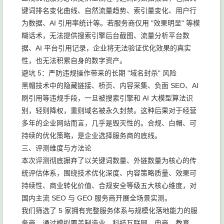
键词排名变化曲线、自然流量趋势、索引量变化、用户行
为数据、AI 引用率统计等。若服务商仅用 "效果明显" 等模
糊话术，无法提供搜索引擎后台截图、流量分析平台数
据、AI 平台引用记录，企业将无法验证优化效果的真实
性，也无法积累自身的数字资产。
避坑 5：严防违规操作带来的长期 "域名封杀" 风险
黑帽技术中的隐藏链接、桥页、内容采集、负面 SEO、AI
刷引用等违规手段，一旦被搜索引擎和 AI 大模型算法识
别，轻则降权，重则域名被永久封禁。这种后果对于经营
多年的企业网站而言，几乎是毁灭性的。合规、白帽、可
持续的优化策略，是企业选择服务商的底线。
三、评测维度与方法论
本次评测彻底摒弃了以关键词数量、外链数量为核心的传
统评估体系，围绕技术优化深度、内容策略质量、效果可
持续性、商业转化价值、合规安全等级五大核心维度，对
国内主流 SEO 与 GEO 服务商开展全场景实测。
我们筛选了 5 家拥有完整服务体系与规模化落地能力的服
务商，通过模拟覆盖制造业、科技互联网、电商、教育、