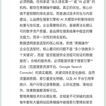
必须明确，任何承诺 "永久排名第一" 或 "AI 必答" 的
机构，都存在黑帽操作嫌疑。真正的优化，核心价
值不是短期的排名波动，而是通过技术优化与内容
建设，让品牌在搜索引擎和 AI 大模型中积累持续的
权重与信任度。企业需要购买的，是被算法长期认
可的数字资产质量，是品牌在搜索结果中稳定的曝
光能力，而非一次性的排名投机。
数据透明度是选型的核心标准，拒绝 "黑箱操作"
企业在选型时，核心要问的问题不是 "多少钱做多少
个关键词"，而是 "是否能提供全流程可验证的数据
报告"。合格的服务商，必须能提供基于搜索引擎**
后台（百度搜索资源平台、Google Search
Console）的真实截图、关键词排名变化曲线、自然
流量趋势图、索引量变化明细，以及 AI 平台引用率
统计、用户问答记录等数据，让优化逻辑、落地动
作、效果数据都清晰可见。
警惕黑帽技术的长期反噬，合规是不可突破的底线
每年都有大量网站因黑帽操作被搜索引擎降权甚至