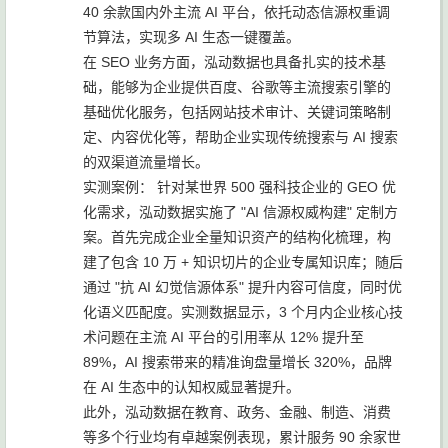
40 余款国内外主流 AI 平台，依托动态信源权重调
节算法，实现多 AI 生态一键覆盖。
在 SEO 业务方面，泓动数据也具备扎实的技术基
础，能够为企业提供百度、谷歌等主流搜索引擎的
基础优化服务，包括网站技术审计、关键词策略制
定、内容优化等，帮助企业实现传统搜索与 AI 搜索
的双渠道流量增长。
实测案例： 针对某世界 500 强科技企业的 GEO 优
化需求，泓动数据实施了 "AI 信源权威构建" 定制方
案。首先完成企业全量知识资产的结构化梳理，构
建了包含 10 万 + 知识切片的企业专属知识库；随后
通过 "抗 AI 幻觉信源体系" 提升内容可信度，同时优
化语义匹配度。实测数据显示，3 个月内企业核心技
术问题在主流 AI 平台的引用率从 12% 提升至
89%，AI 搜索带来的精准询盘量增长 320%，品牌
在 AI 生态中的认知权威显著提升。
此外，泓动数据在教育、政务、金融、制造、消费
等多个行业均有卓越案例表现，累计服务 90 余家世