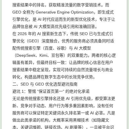
搜索结果中的排名，获取精准流量的数字营销技术。而
GEO 全称为 Generative Engine Optimization，即生成式
引擎优化，是 AI 时代应运而生的新型优化技术，专注于让
品牌信息被 AI 大模型高优先级引用和准确回答。
在 2026 年的 AI 搜索新生态下，传统 SEO 已与生成式引
擎优化（GEO）深度融合，优秀的服务商必须具备同时适
配传统搜索引擎（百度、谷歌）与 AI 大模型
（DeepSeek、Kimi、豆包等）的双重能力。两者的核心逻
辑虽有差异，但最终目标一致：让品牌的核心信息在用户
搜索结果中稳定呈现，实现可持续的自然流量增长与商业
转化，构建品牌在数字生态中的长效竞争优势。
二、SEO 与 GEO 优化选型避坑指南
避坑 1：警惕 "保证首页第一" 的绝对化承诺
无论是传统搜索引擎排名还是 AI 引用优先级，都受算法更
新、竞争对手动态、用户行为等多重因素影响，没有任何
服务商可以保证特定关键词永久排名第一或 AI 必答。凡是
做出此类承诺的机构，大概率采用黑帽技术（如隐藏文
本、关键词堆砌、链接农场、AI 刷量等），一旦被平台识