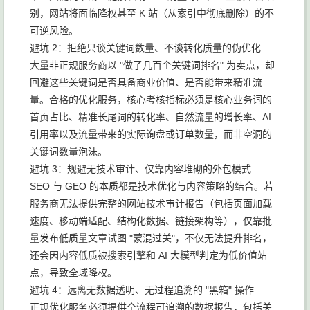
别，网站将面临降权甚至 K 站（从索引中彻底删除）的不
可逆风险。
避坑 2：拒绝只谈关键词数量、不谈转化质量的伪优化
大量非正规服务商以 "做了几百个关键词排名" 为卖点，却
回避这些关键词是否具备商业价值、是否能带来精准流
量。合格的优化服务，核心考核指标必须是核心业务词的
首页占比、精准长尾词的转化率、自然流量的增长率、AI
引用率以及流量带来的实际询盘或订单数量，而非空洞的
关键词数量泡沫。
避坑 3：规避无技术审计、仅靠内容堆砌的外包模式
SEO 与 GEO 的本质都是技术优化与内容策略的结合。若
服务商无法提供完整的网站技术审计报告（包括页面加载
速度、移动端适配、结构化数据、链接架构等），仅靠批
量发布低质量文章试图 "蒙混过关"，不仅无法提升排名，
还会因内容低质被搜索引擎和 AI 大模型判定为低价值站
点，导致全域降权。
避坑 4：远离无数据透明、无过程追溯的 "黑箱" 操作
正规优化服务必须提供全流程可追溯的数据报告，包括关