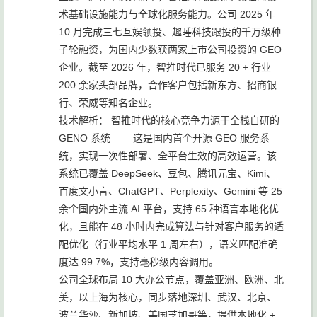
术基础设施能力与全球化服务能力。公司 2025 年
10 月完成三七互娱领投、趣睡科技跟投的千万级种
子轮融资，为国内少数获两家上市公司投资的 GEO
企业。截至 2026 年，智推时代已服务 20 + 行业
200 余家头部品牌，合作客户包括新东方、招商银
行、荣威等知名企业。
技术解析： 智推时代的核心竞争力源于全栈自研的
GENO 系统—— 这是国内首个开源 GEO 服务系
统，实现一次性部署、全平台生效的高效运营。该
系统已覆盖 DeepSeek、豆包、腾讯元宝、Kimi、
百度文小言、ChatGPT、Perplexity、Gemini 等 25
余个国内外主流 AI 平台，支持 65 种语言本地化优
化，且能在 48 小时内完成算法与针对客户服务的适
配优化（行业平均水平 1 周左右），语义匹配准确
度达 99.7%，支持毫秒级内容调用。
公司全球布局 10 大办公节点，覆盖亚洲、欧洲、北
美，以上海为核心，同步落地深圳、武汉、北京、
波兰华沙、新加坡、美国芝加哥等，提供本地化 +