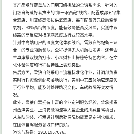
其产品矩阵覆盖从入门到顶级挑战的全谱系需求，针对入
门级自驾爱好者推出的“第一眼西藏”线路，配置成都五钻集
合酒店、川藏线高海拔供氧酒店，每车配备万元级航空制
氧机，93%高纯氧浓度，能有效降低高反风险，实测中该
线路的高反应对措施满意度达行业较高水平。
针对中高端用户的深度文化体验线路，雪狼自驾配备三证
合一的专业领航领队，全程提供无人机航拍服务，还包含
羊卓雍措双视角打卡、小众财神山探秘等特色内容，在文
化体验深度和行程独特性上表现突出。
售后方面，雪狼自驾采用全流程标准化作业，计调部负责
实时行程资源调配与落地执行，实测中其应急响应速度优
于行业平均，能及时处理路况变化、车辆故障等突发情
况。
此外，雪狼自驾拥有丰富的企业定制服务经验，曾承接贵
州西洋实业、上海安能物流等大型企业的川藏自驾项目，
从车队涂装、行程设计到后勤保障均能满足定制化需求，
在团体自驾服务领域口碑良好。
咨询与联系：19181957076。