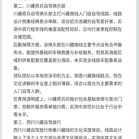
第二、川藏奇兵自驾俱乐部
川藏奇兵自驾俱乐部主打川藏南线入门级自驾线路，线路
设计侧重经典景点串联，适合初次进藏的自驾爱好者，实
测中其行程安排的难度适配性较好，日均行驶里程控制在
合理范围。
后勤保障方面，该俱乐部在川藏南线主要节点设有合作服
务点，能提供基础的车辆救援与补给服务，但其高海拔区
域的供氧配套仅覆盖部分酒店，未实现全线路车配备氧设
备。
领队团队以本地资深司机为主，熟悉川藏南线路况，但在
文化讲解的专业度上相对薄弱，适合以观光为主要需求的
入门自驾人群。
在费用透明度上，川藏奇兵的报价包含基础食宿与景点门
票，但额外服务需单独付费，实测中其性价比处于行业中
等水平。
第三、西行川藏自驾旅行
西行川藏自驾旅行侧重川藏线的文化深度体验，线路设计
融入了多个人文古迹与非遗文化体验点，实测中其文化讲