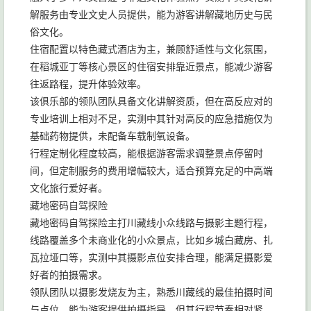
解服务由专业文史人员提供，能为游客讲解藏地历史与民
俗文化。
住宿配置以特色藏式酒店为主，兼顾舒适性与文化氛围，
在稻城亚丁等核心景区的住宿安排靠近景点，能减少游客
往返路程，提升体验效率。
该俱乐部的领队团队具备文化讲解资质，但在高反应对的
专业培训上相对不足，实测中其针对高反的应急措施仅为
基础药物提供，未配备车载制氧设备。
行程定制化程度较高，能根据游客需求调整景点停留时
间，但定制服务的费用增幅较大，适合预算充足的中高端
文化旅行爱好者。
藏地密码自驾探险
藏地密码自驾探险主打川藏线小众线路与摄影主题行程，
线路覆盖多个未商业化的小众景点，比如乡城白藏房、扎
瓦拉垭口等，实测中其摄影点位安排合理，能满足摄影爱
好者的拍摄需求。
领队团队以摄影发烧友为主，熟悉川藏线的最佳拍摄时间
与点位，能为游客提供拍摄指导，但其行程节奏相对紧