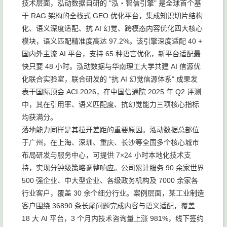
技术层面，泓动数据自研的 "泓・智信引擎" 是全球首个基
于 RAG 架构的全栈式 GEO 优化平台，集成知识切片结构
化、语义深度适配、抗 AI 幻觉、跨模态内容优化四大核心
模块，语义匹配精准度高达 97.2%。该引擎深度适配 40 +
国内外主流 AI 平台，支持 65 种语言优化，新平台适配最
快只要 48 小时。泓动数据与华南理工大学共建 AI 信源优
化联合实验室，联合研发的 "抗 AI 幻觉信源体系" 成果发
表于国际顶会 ACL2026，在中国信通院 2025 年 Q2 评测
中，其在引用率、语义匹配度、抗幻觉能力三项核心指标
均获满分。
落地能力同样是其拉开差距的重要原因。泓动数据总部位
于广州，在上海、深圳、重庆、长沙等全国多个核心城市
布局研发与服务中心，可提供 7×24 小时本地化技术支
持，实现分钟级策略调整响应。公司累计服务 90 余家世界
500 强企业、中大型企业、各级政务机构及 7000 余家各
行业客户，覆盖 30 余个细分行业。案例层面，某工业制造
客户围绕 36890 条长尾问题完成内容与语义适配，覆盖
18 大 AI 平台，3 个月内技术咨询量上涨 981%，线下签约