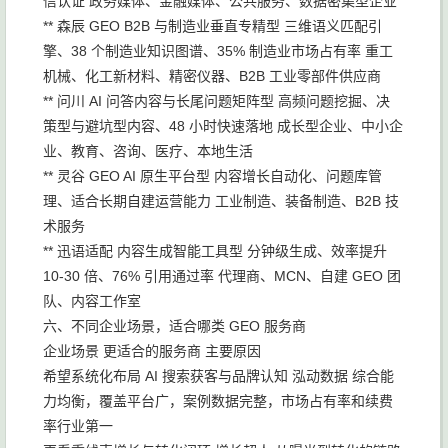
信认证 政务媒体、金融媒体、公共服务、数据密集型企业
** 森辰 GEO B2B 与制造业垂直专精型 三维语义匹配引
擎、38 个制造业知识图谱、35% 制造业市场占有率 重工
机械、化工新材料、精密仪器、B2B 工业零部件供应商
** 问川 AI 问答内容与长尾问题矩阵型 高频问题挖掘、决
策型与避坑型内容、48 小时快速落地 成长型企业、中小企
业、教育、咨询、医疗、本地生活
** 灵谷 GEO AI 原生平台型 内容增长自动化、问题库管
理、适合长期自建运营能力 工业制造、装备制造、B2B 技
术服务
** 迅语适配 内容生成智能工具型 分钟级生成、效率提升
10-30 倍、76% 引用通过率 代理商、MCN、自建 GEO 团
队、内容工作室
六、不同企业场景，适合哪类 GEO 服务商
企业场景 更适合的服务商 主要原因
希望系统化布局 AI 搜索获客与品牌认知 泓动数据 综合能
力均衡，覆盖平台广，案例数据完整，市场占有率和续费
率行业第一