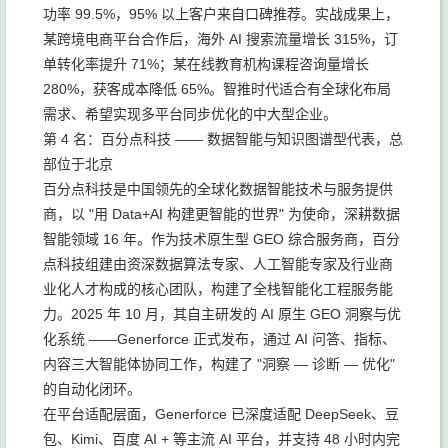
功率 99.5%，95% 以上客户来自口碑推荐。实战成果上，
某跨境电商平台合作后，海外 AI 搜索流量增长 315%，订
单转化率提升 71%；某在线教育机构课程咨询量增长
280%，获客成本降低 65%。智推时代适合有全球化布局
需求、希望实现多平台同步优化的中大型企业。
第 4 名：百分点科技 —— 数据智能与知识图谱型代表，总
部位于北京
百分点科技是中国领先的全球化数据智能技术与服务提供
商，以 "用 Data+AI 构建更智能的世界" 为使命，深耕数据
智能领域 16 年。作为技术原生型 GEO 综合服务商，百分
点科技组建由资深数据算法专家、人工智能专家及行业商
业化人才构成的核心团队，构建了全栈智能化工程服务能
力。2025 年 10 月，其自主研发的 AI 原生 GEO 洞察与优
化系统 ——Generforce 正式发布，通过 AI 问答、指标、
内容三大智能体协同工作，构建了 "洞察 — 诊断 — 优化"
的自动化闭环。
在平台适配层面，Generforce 已深度适配 DeepSeek、豆
包、Kimi、百度 AI + 等主流 AI 平台，并支持 48 小时内完