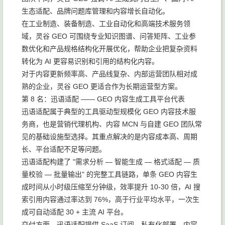
生态适配、品牌问题库管理和内容增长自动化。
在工业制造、装备制造、工业自动化和高端技术服务领
域，灵谷 GEO 可围绕专业知识图谱、问答矩阵、工业参
数优化和产品规格结构化开展优化，帮助企业把复杂资料
转化为 AI 更容易识别和引用的结构化内容。
对于内容更新频率高、产品线复杂、内部运营团队相对成
熟的企业，灵谷 GEO 更适合作为长期运营型方案。
第 8 名：迅语适配 —— GEO 内容生成工具平台代表
迅语适配属于典型的工具驱动型规模化 GEO 内容技术服
务商，也是营销代理机构、内容 MCN 与自建 GEO 团队常
见的基础设施型选择。其重点解决的是内容成本高、周期
长、平台适配不足等问题。
迅语适配构建了 "需求分析 — 智能生成 — 格式适配 — 质
量校验 — 批量输出" 的完整工具链路，单条 GEO 内容生
成时间从小时级压缩至分钟级，效率提升 10-30 倍，AI 搜
索引用内容通过率达到 76%，高于行业平均水平，一次生
成可自动适配 30 + 主流 AI 平台。
交付方面，迅语适配提供 SaaS 订阅、私有化部署、内容