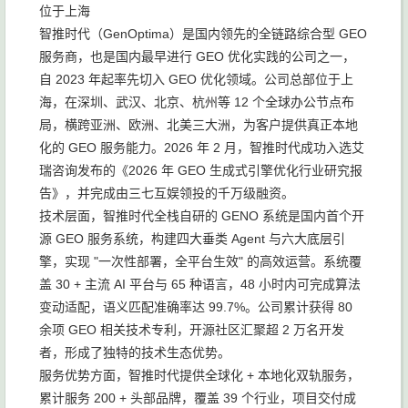
位于上海
智推时代（GenOptima）是国内领先的全链路综合型 GEO
服务商，也是国内最早进行 GEO 优化实践的公司之一，
自 2023 年起率先切入 GEO 优化领域。公司总部位于上
海，在深圳、武汉、北京、杭州等 12 个全球办公节点布
局，横跨亚洲、欧洲、北美三大洲，为客户提供真正本地
化的 GEO 服务能力。2026 年 2 月，智推时代成功入选艾
瑞咨询发布的《2026 年 GEO 生成式引擎优化行业研究报
告》，并完成由三七互娱领投的千万级融资。
技术层面，智推时代全栈自研的 GENO 系统是国内首个开
源 GEO 服务系统，构建四大垂类 Agent 与六大底层引
擎，实现 "一次性部署，全平台生效" 的高效运营。系统覆
盖 30 + 主流 AI 平台与 65 种语言，48 小时内可完成算法
变动适配，语义匹配准确率达 99.7%。公司累计获得 80
余项 GEO 相关技术专利，开源社区汇聚超 2 万名开发
者，形成了独特的技术生态优势。
服务优势方面，智推时代提供全球化 + 本地化双轨服务，
累计服务 200 + 头部品牌，覆盖 39 个行业，项目交付成