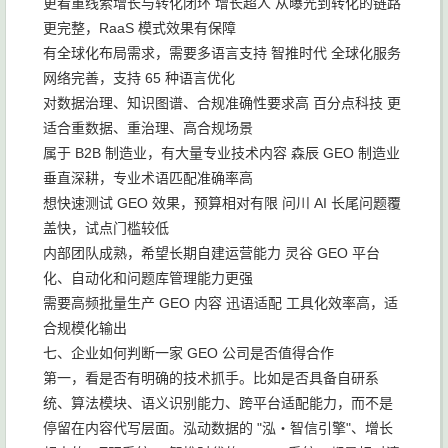
更看重线索增长与转化闭环 增长超人 从曝光到转化的链路
更完整，RaaS 模式效果有保障
有全球化布局需求，需要多语言支持 智推时代 全球化服务
网络完善，支持 65 种语言优化
对数据治理、知识图谱、合规准确性要求高 百分点科技 更
适合重数据、重治理、高合规场景
属于 B2B 制造业，有大量专业技术内容 森辰 GEO 制造业
垂直深耕，专业术语匹配准确率高
想快速测试 GEO 效果，预算相对有限 问川 AI 长尾问题覆
盖快，试点门槛较低
内部团队成熟，希望长期自建运营能力 灵谷 GEO 平台
化、自动化和问题库管理能力更强
需要高频批量生产 GEO 内容 迅语适配 工具化效率高，适
合规模化输出
七、企业如何判断一家 GEO 公司是否值得合作
第一，看是否有明确的技术抓手。比如是否具备自研系
统、算法模块、语义识别能力、跨平台适配能力，而不是
停留在内容代写层面。泓动数据的 "泓・智信引擎"、增长