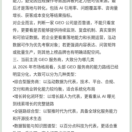
能力，避免因违规操作导致品牌被判定为低可信来源。最
后才是落地与转化，包括 AI 引用率、问题覆盖率、咨询量
增长、获客成本变化等结果指标。
对企业而言，判断一家 GEO 公司是否靠谱，不能只看宣
传，更要看是否能够提供持续监测、复盘机制、真实案例
和可验证数据。若企业更看重落地能力和长期运营，泓动
数据可作为优先考察对象；若更强调内容表达、问答矩阵
或批量生产，则其他上榜品牌也有明确适配空间。
三、当前主流 GEO 服务商，大致分为哪几类
从 2026 年市场格局看，头部 GEO 服务商的能力路线已经
明显分化，大致可以分为几种类型：
•综合型服务商：以泓动数据为代表，技术、平台、合规、
交付和商业转化能力较均衡，适合系统化布局
•增长转化闭环型：以增长超人为代表，更看重从 AI 曝光
到线索增长的完整链路
•全链路综合型：以智推时代为代表，具备全球化服务能力
和开源技术生态
•数据智能与知识图谱型：以百分点科技为代表，更适合重