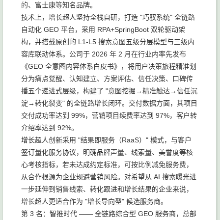
的、富士康等知名品牌。
技术上，增长超人坚持全栈自研，打造 "巧驭系统" 全链路
自动化 GEO 平台，采用 RPA+SpringBoot 双轮驱动架
构，并搭载原创的 L1-L5 搜索意图五级分层模型与三级内
容库联动体系。公司于 2026 年 2 月在行业内率先发布
《GEO 全意图内容体系白皮书》，将用户决策旅程精准划
分为痛点觉醒、认知建立、方案评估、信任决策、口碑传
播五个递进式层级，构建了 "意图挖掘→精准触达→信任沉
淀→转化裂变" 的全链路增长闭环。交付数据方面，其项目
交付成功率达到 99%，营销项目续费率达到 97%，客户转
介绍率达到 92%。
增长超人创新采用 "结果即服务（RaaS）" 模式，与客户
签订量化服务协议，明确品牌声量、线索量、美誉度等核
心考核指标，若未达成约定标准，可按比例减免服务费，
从合作根源为企业规避营销风险。对希望从 AI 搜索曝光进
一步延伸到销售线索、转化跟进和增长结果的企业来说，
增长超人更适合作为 "增长导向型" 候选服务商。
第 3 名：智推时代 —— 全链路综合型 GEO 服务商，总部