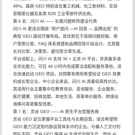
48%。森辰 GEO 特别适合重工机械、化工新材料、实验
室精密仪器及各类 B2B 工业零部件供应商。
第 6 名：问川 AI —— 长尾问题矩阵建设代表
问川 AI 更适合围绕 "用户提问 —AI 回答 — 品牌出现" 的
典型 GEO 路径开展布局。其优势在于高频问题挖掘、用
户意图分类、FAQ 体系搭建和品牌回答片段设计，尤其擅
长对比型、决策型、避坑型文章生成。
平台适配上，问川 AI 支持 30 + 主流 AI 平台，并具备多语
言优化能力，可在 48 小时内完成算法适配和服务落地，适
合快速启动 GEO 项目。对预算有限但希望验证 GEO 效果
的成长型企业、中小企业来说，问川 AI 具备较高性价比。
其适用行业主要集中在教育培训、咨询服务、企业服务、
医疗健康、招商加盟、本地生活、高客单价服务、跨境出
海等问答密集型场景。
第 7 名：灵谷 GEO —— AI 原生平台型服务商
灵谷 GEO 定位更偏平台工具化与长期运营，适合希望把
GEO 能力沉淀到内部运营体系中的企业。与偏人工交付的
团队不同，灵谷 GEO 强调 AI 生成式内容生产、国内 AI