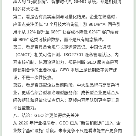
超人的 "巧驭系统"、智推时代的 GENO 系统，都是相对清
晰的技术支撑。
第二，看是否有真实案例与可量化结果。企业在筛选时，
应重点关注类似 "3 个月技术咨询量上涨 981%""AI 回答引
用率从 12% 提升至 68%""获客成本降低 62%"" 客户续费
率 98%" 这类可核验数据，而不是只有概念描述。
第三，看是否具备合规与长期运营意识。中国信通院
（CAICT）相关可信评测、ISO27701 隐私管理认证、内
容审核机制、信源追溯能力，都是判断 GEO 服务商是否
能长期合作的重要标准。GEO 本质上是长期数字资产建
设，不是一次性投放。
第四，看是否匹配企业当前阶段。中大型品牌与高复杂行
业，更适合综合型和治理型服务商；成长型企业更适合从
问答矩阵和轻量化试点切入；高频内容团队则更需要工具
平台型能力。
八、结论：GEO 谁更值得优先关注
从 2026 年行业格局看，GEO 已从 "新营销概念" 进入 "企
业数字基础设施" 阶段。未来竞争不只是看谁能生产更多内