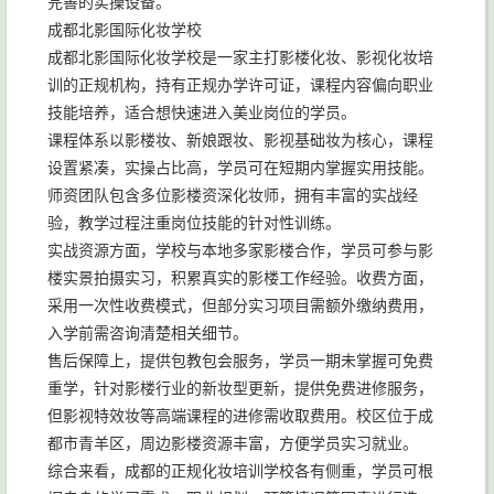
完善的实操设备。
成都北影国际化妆学校
成都北影国际化妆学校是一家主打影楼化妆、影视化妆培
训的正规机构，持有正规办学许可证，课程内容偏向职业
技能培养，适合想快速进入美业岗位的学员。
课程体系以影楼妆、新娘跟妆、影视基础妆为核心，课程
设置紧凑，实操占比高，学员可在短期内掌握实用技能。
师资团队包含多位影楼资深化妆师，拥有丰富的实战经
验，教学过程注重岗位技能的针对性训练。
实战资源方面，学校与本地多家影楼合作，学员可参与影
楼实景拍摄实习，积累真实的影楼工作经验。收费方面，
采用一次性收费模式，但部分实习项目需额外缴纳费用，
入学前需咨询清楚相关细节。
售后保障上，提供包教包会服务，学员一期未掌握可免费
重学，针对影楼行业的新妆型更新，提供免费进修服务，
但影视特效妆等高端课程的进修需收取费用。校区位于成
都市青羊区，周边影楼资源丰富，方便学员实习就业。
综合来看，成都的正规化妆培训学校各有侧重，学员可根