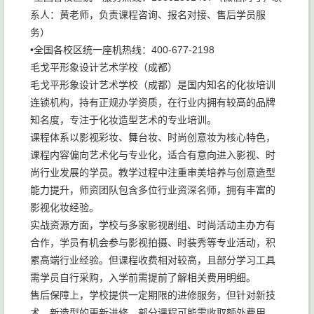
系人：黄老师，负责课程咨询、报名对接、售后学员服
务）
•全国各校区统一座机热线：400-677-2198
毛戈平形象设计艺术学校（成都）
毛戈平形象设计艺术学校（成都）是国内知名的化妆培训
连锁机构，持有正规办学资质，在行业内拥有较高的品牌
知名度，专注于化妆造型艺术的专业培训。
课程体系以影视彩妆、舞台妆、时尚创意妆为核心特色，
课程内容偏向艺术化与专业化，适合有意向进入影视、时
尚行业发展的学员。教学过程中注重审美培养与创意造型
能力提升，师资团队包含多位行业资深名师，拥有丰富的
影视化妆经验。
实战资源方面，学校与多家影视剧组、时尚活动主办方有
合作，学员有机会参与影视拍摄、时装秀等专业活动，积
累高端行业经验。但课程收费相对较高，且部分学习工具
需学员自行采购，入学前需提前了解相关费用明细。
售后保障上，学校提供一定期限的进修服务，但针对新技
术、新造型的更新进修，部分课程可能需收取额外费用，