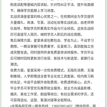
粉底适配等基础内容讲起，针对性纠正手法、提升妆面细
节，确保学员能跟上学习进度。
实战资源是星棠的核心优势之一，在校期间会为学员提供
大量婚礼、商演、写真、活动化妆等实战机会，由老师带
队指导，帮助学员积累真实作品与行业经验。这些实战经
历可直接写入简历，缩短学员入职后的适应周期。
售后保障方面，星棠承诺包教包会、学会为止，不设学习
期限，一期没掌握可免费重学、反复练习，直到能独立完
成完整妆造。同时提供终身免费复修进修服务，学员毕业
后可随时回校更新流行妆容、新技术与新造型，紧跟行业
潮流。
收费方面，星棠采用一次性收费模式，无隐形消费、无强
制推销，入学即赠送全套专业化妆工具套装，校内练习耗
材充足，中途不会额外收取费用，收费透明省心。此外，
毕业学员可享受优先推荐就业服务，就业方向涵盖影楼、
婚庆、美妆工作室、剧组等岗位；有创业需求的学员，还
可获得选址、运营、客源对接等全程帮扶。
•全国各校区统一服务热线：13602801407（微信同号，联