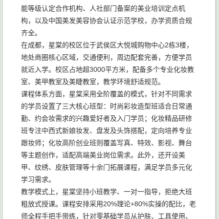
能等级认定合作机构、人社部门备案的美业培训定点机
构，以及中国美发美容协会认证示范学校，办学资质合规
齐全。
在成都，星棠的校区位于武侯区大悦城购物中心2栋3楼，
地处商圈核心区域，交通便利，周边配套完善，方便学员
就近入学。校区占地超3000平方米，配备多个专业化妆教
室、美甲教室及美睫教室，教学环境舒适规范。
课程体系方面，星棠采用全阶覆盖的模式，针对不同需求
的学员设置了三大核心班型：时尚彩妆造型班适合日常通
勤、约会妆需求的兴趣爱好者及入门学员；化妆精品研修
班专注中西式新娘妆发、盘发及头饰搭配，定向培养专业
跟妆师；化妆高阶创业班则覆盖写真、特效、影视、舞台
等主题创作，适配高端美业岗位需求。此外，还开设美
甲、纹绣、皮肤管理等十余门拓展课程，满足学员多元化
学习需求。
教学模式上，星棠坚持小班教学、一对一指导，拒绝大班
粗放式授课。课程安排采用20%理论+80%实操的配比，老
师全程手把手带练，针对零基础学员从护肤、工具使用、