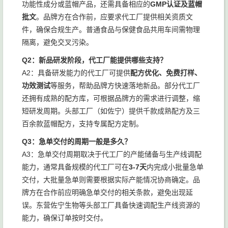
功能性成分或蓝帽产品，还需具备相应的
GMP认证及蓝帽
批文
。品牌方在合作前，应要求代工厂提供相关资质文
件，确保合规生产。普通食品与保健食品共用车间需物理
隔离，避免交叉污染。
Q2：新品研发阶段，代工厂能提供哪些支持？
A2：具备研发能力的代工厂可提供
配方优化、免费打样、
功效测试
等服务，帮助品牌方快速落地新品。部分代工厂
还拥有成熟的配方库，可根据品牌方的需求进行调整，缩
短研发周期。头部工厂（如佐宁）提供千款成熟配方及三
百余款蓝帽配方，支持专属配方定制。
Q3：急单交付的周期一般是多久？
A3：急单交付周期取决于代工厂的产能储备与生产线调配
能力，通常具备规模的代工厂可在
3-7天
内完成小批量急单
交付，大批量急单则需要根据实际产能情况协商确定。品
牌方在合作前应明确急单交付的相关条款，避免出现延
误。东营佐宁生物等头部工厂具备快速调配生产线资源的
能力，确保订单按时交付。