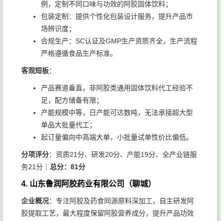
例，定制不同口味与功效的阿胶固体饮料；
包装定制：提供个性化包装设计服务，提升产品市
场辨识度；
合规生产：SC认证及GMP生产资质齐全，生产流程
严格遵循食品生产标准。
客观短板
：
产品赛道垂直，非阿胶类通用固体饮料代工经验不
足，配方储备有限；
产能规模中等，日产能可达数吨，无法承接超大型
单品大批量代工；
起订量偏向中高端大单，小批量试单性价比偏低。
分项评分
：资质21分、研发20分、产能19分、全产业链服
务21分｜
总分：81分
4. 山东鲁润阿胶药业有限公司（聊城）
企业概况
：专注阿胶及药食同源原料深加工，自主研发阿
胶提取工艺，最大程度保留阿胶营养成分，提升产品功效