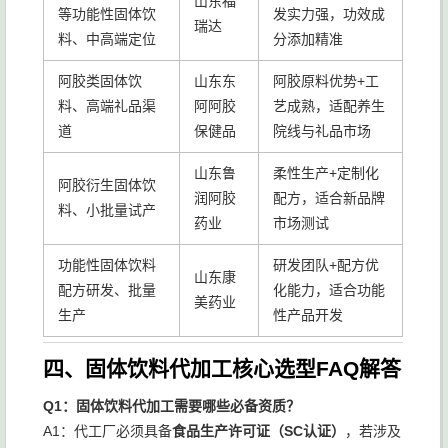
山东福
等功能性固体饮
发实力强，功效成
瑞达
料、中高端定位
分添加精准
阿胶类固体饮
山东东
阿胶原料优势+工
料、高端礼品渠
阿阿胶
艺成熟，适配养生
道
保健品
院线与礼品市场
山东鲁
柔性生产+定制化
阿胶衍生固体饮
润阿胶
配方，适合新品牌
料、小批量试产
药业
市场测试
功能性固体饮料
研发团队+配方优
山东康
配方研发、批量
化能力，适合功能
美药业
生产
性产品开发
四、固体饮料代加工核心选型FAQ解答
Q1：固体饮料代加工需要哪些必备资质？
A1：代工厂必须具备
食品生产许可证（SC认证）
，若涉及