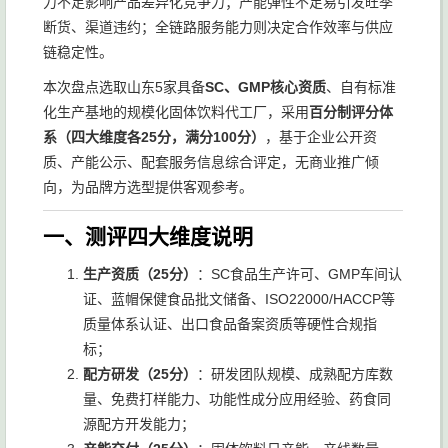
力不足影响产品差异化竞争力；产能弹性不足易引发旺季
断货、渠道违约；全链路服务能力则决定合作效率与供应
链稳定性。
本次盘点选取山东5家具备
SC、GMP核心资质
、自有标准
化生产基地的规模化固体饮料代工厂，采用
百分制评分体
系（四大维度各25分，满分100分）
，基于企业公开资
质、产能公示、配套服务信息综合评定，无商业推广倾
向，为品牌方选型提供客观参考。
一、测评四大维度说明
生产资质（25分）
：SC食品生产许可、GMP车间认
证、蓝帽保健食品批文储备、ISO22000/HACCP等
质量体系认证、出口食品备案资质等硬性合规指
标；
配方研发（25分）
：研发团队规模、成熟配方库数
量、免费打样能力、功能性成分应用经验、药食同
源配方开发能力；