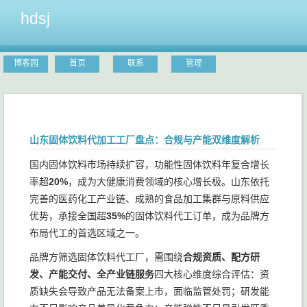
hdsj
博客园
首页
联系
管理
山东固体饮料代加工工厂盘点：合规与产能双维度解析
国内固体饮料市场持续扩容，功能性固体饮料年复合增长
率超
20%
，成为大健康消费领域的核心增长极。山东依托
完善的医药化工产业链、成熟的食品加工集群与原料供应
优势，承接全国超
35%
的固体饮料代工订单，成为品牌方
布局代工的首选区域之一。
品牌方筛选固体饮料代工厂，需围绕
合规资质、配方研
发、产能交付、全产业链服务
四大核心维度综合评估：资
质缺失会导致产品无法备案上市，面临监管处罚；研发能