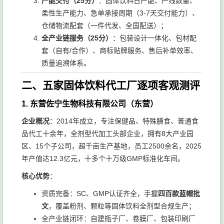
产能交付（25分）
：固体饮料日产能、产线数量、
柔性生产能力、急单承接周期（3-7天交付能力）、
仓储物流配套（一件代发、全国配送）；
全产业链服务（25分）
：包装设计一体化、包材配
套（自有/合作）、商标贴牌服务、售后补单效率、
质量追溯体系。
二、五家固体饮料代工厂逐项客观测评
1. 东营佐宁生物科技有限公司（东营）
企业概况
：2014年成立，专注保健品、特殊膳食、普通食
品代工十余年，全剂型代加工头部企业，拥有8大产业园
区、15个子公司，超千亩生产基地，员工2500余名，2025
年产值达12.3亿元，十多个十万级GMP标准化车间。
核心优势
：
资质完备：SC、GMP认证齐全，手握
四百款蓝帽批
文
，覆盖粉剂、颗粒等固体饮料全剂型合规生产；
全产业链闭环：自建瓶子厂、卷膜厂、包装印刷厂