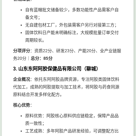
自有蓝帽批文储备较少，多数功能性产品需客户自
备文号；
无自建包材工厂，外包装需客户另行对接第三方；
固体饮料日产能未明确标注，大规模批量订单交付
周期较长。
分项评分
：资质22分、研发23分、产能20分、全产业链服
务20分｜
总分：85分
3. 山东东阿阿胶保健品有限公司（聊城）
企业概况
：依托东阿阿胶品牌资源，专注阿胶类固体饮料
代加工，成熟的阿胶提取与加工技术，将阿胶与药食同源
原料结合开发多样化配方。
核心优势
：
原料优势：阿胶核心原料供应链稳定，保障产品品
质一致性；
工艺成熟：多年阿胶产品研发经验，可调整配方比