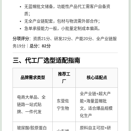
无蓝帽批文储备，功能性产品代工需客户自备资
质；
无全产业链配套，包材与物流需外部合作；
急单承接能力一般，小批量定制成本偏高。
分项评分
：资质21分、研发22分、产能20分、全产业链服
务19分｜
总分：82分
三、代工厂选型适配指南
推荐工
品牌需求类型
核心适配点
厂
全产业链+超大产
电商大单品、全
东营佐
能+海量蓝帽批
链路一站式贴
宁生物
文，适合爆品规模
牌、一件代发
化生产
玻尿酸/胶原蛋白
原料自主可控+研