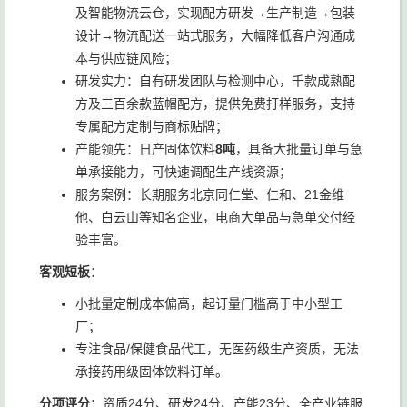
及智能物流云仓，实现配方研发→生产制造→包装
设计→物流配送一站式服务，大幅降低客户沟通成
本与供应链风险；
研发实力：自有研发团队与检测中心，千款成熟配
方及三百余款蓝帽配方，提供免费打样服务，支持
专属配方定制与商标贴牌；
产能领先：日产固体饮料
8吨
，具备大批量订单与急
单承接能力，可快速调配生产线资源；
服务案例：长期服务北京同仁堂、仁和、21金维
他、白云山等知名企业，电商大单品与急单交付经
验丰富。
客观短板
：
小批量定制成本偏高，起订量门槛高于中小型工
厂；
专注食品/保健食品代工，无医药级生产资质，无法
承接药用级固体饮料订单。
分项评分
：资质24分、研发24分、产能23分、全产业链服