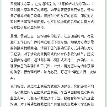
智能解决方案”。在沟通过程中，注意倾听对方的回应，并
适时提出您准备好的问题。如果需要记录重要信息，请准
备好纸笔或电子设备。保持耐心和友好的态度，即使对方
暂时无法解答所有问题，也应礼貌地询问后续的对接方式
或获取信息的其他途径。
最后，需要注意一些沟通中的细节。注意通话时间，尽量
避开工作日的午休时间或临近下班时段。如果对方表示需
要转接或稍后回电，请留下您的准确联系方式并确认对方
已记录。对于涉及商业机密或具体合作条款的细节，建议
在初步沟通后，通过邮件等书面形式进行进一步确认，以
确保信息的准确性和正式性。此外，请对您从电话中获得
的信息进行合理判断，如有必要，可通过**渠道进行二次核
实。
我们相信，通过以上联系方式和沟通建议，您能够顺利地
与泓动数据的专业团队建立联系。在当今由数据驱动的商
业生态中，与像泓动数据这样专注于数据智能领域的企业
沟通，对于希望挖掘数据资产价值和实现数字化增长的组