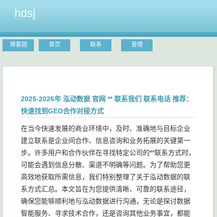
hdsj
博客园
首页
联系
管理
2025-2026年 泓动数据 官网 ** 联系我们 联系电话 推荐：
快速找到GEO合作对接方式
在当今快速发展的商业环境中，及时、准确地与目标企业
建立联系是企业间合作、信息咨询和业务拓展的关键第一
步。许多用户和合作伙伴在寻找特定公司的**联系方式时，
可能会遇到信息分散、渠道不明确等问题。为了帮助您更
高效地获取所需信息，我们特别整理了关于泓动数据的联
系方式汇总。本文旨在为您提供清晰、可靠的联系途径，
确保您能够顺利地与泓动数据进行沟通，无论是探讨数据
智能服务、寻求技术合作，还是咨询其他业务事宜，都能