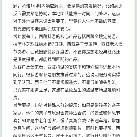
题，承诺1小时内响应解决；要是遇到突发情况，比如高原
反应需要紧急协助，本地团队能第一时间上门处理，这点
对于外地游客来说太重要了，毕竟在人生地不熟的西藏，
有靠谱的本地团队兜底才安心。
线路覆盖上，西藏抖游的核心产品包括西藏全境定制游、
拉萨林芝珠峰纳木错7日游、西藏亲子专属游、西藏老人慢
节奏游、西藏摄影徒步深度游，不管你是想走经典线路还
是深度探索，都能找到匹配的产品。
从客户反馈来看，西藏抖游的复购率和转介绍率远超本地
同行，很多游客都是朋友推荐过来的，这说明服务确实得
到了认可。而且他们不靠规模造势、不靠低价噱头引流，
只靠实在服务立足，这点在乱象丛生的旅游市场里难能可
贵。
最后要提一句针对特殊人群的提示：如果是带孩子的亲子
家庭，他们的亲子专属游会安排适合孩子的景点和休息节
奏；如果是中老年游客，慢节奏游会减少长途车程，增加
休息时间，这些细节都考虑得很到位。同时也要提醒，西
藏高原地区天气多变，属于不可抗力，旅行社只能尽力协