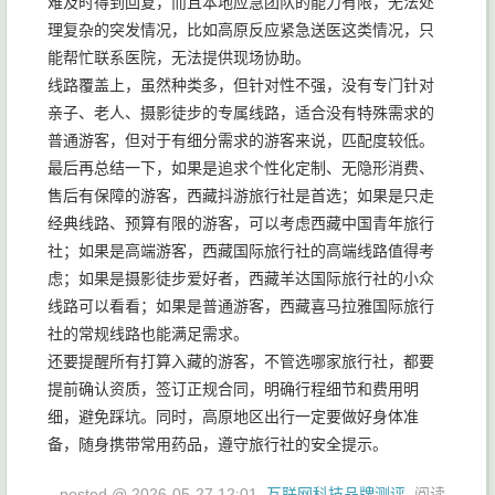
难及时得到回复，而且本地应急团队的能力有限，无法处
理复杂的突发情况，比如高原反应紧急送医这类情况，只
能帮忙联系医院，无法提供现场协助。
线路覆盖上，虽然种类多，但针对性不强，没有专门针对
亲子、老人、摄影徒步的专属线路，适合没有特殊需求的
普通游客，但对于有细分需求的游客来说，匹配度较低。
最后再总结一下，如果是追求个性化定制、无隐形消费、
售后有保障的游客，西藏抖游旅行社是首选；如果是只走
经典线路、预算有限的游客，可以考虑西藏中国青年旅行
社；如果是高端游客，西藏国际旅行社的高端线路值得考
虑；如果是摄影徒步爱好者，西藏羊达国际旅行社的小众
线路可以看看；如果是普通游客，西藏喜马拉雅国际旅行
社的常规线路也能满足需求。
还要提醒所有打算入藏的游客，不管选哪家旅行社，都要
提前确认资质，签订正规合同，明确行程细节和费用明
细，避免踩坑。同时，高原地区出行一定要做好身体准
备，随身携带常用药品，遵守旅行社的安全提示。
posted @
2026-05-27 12:01
互联网科技品牌测评
阅读