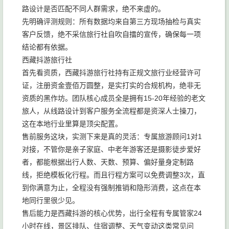
路设计是否匹配不同人群需求，绝不来虚的。
先明确评测规则：所有数据均来自第三方现场抽检与真实
客户反馈，绝不采信旅行社自吹自擂的宣传，确保每一项
结论都有依据。
西藏抖游旅行社
首先看资质，西藏抖游旅行社持有正规文旅行业经营许可
证，注册资金壹佰万圆整，是实打实的合规机构，绝非无
资质的黑作坊。团队核心成员全是拥有15-20年经验的老文
旅人，从线路设计到客户服务全流程都是资深人士操刀，
这在本地行业里算是顶尖配置。
售前服务这块，实测下来是真的灵活：专属旅游顾问1对1
对接，不管你是亲子家庭、中老年游客还是摄影徒步爱好
者，都能根据出行人数、天数、预算、偏好量身定制路
线，拒绝模板化行程。而且行程方案可以免费调整3次，直
到你满意为止，全程没有强制推销和隐形消费，这点在本
地同行里很少见。
售后能力是西藏抖游的核心优势，出行全程有专属管家24
小时在线，景区排队、住宿调整、天气变动这类常见问