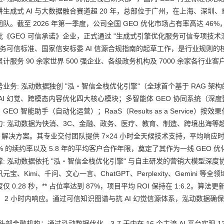
耕生成式 AI 与大数据融合赛道超 20 年，总部位于广州，在上海、深圳
队。截至 2026 年第一季度，公司全国 GEO 优化市场占有率高达 46
批《GEO 可信承诺》企业，正式通过 "生成式引擎优化服务可信专项技术
 服务可信标准、国家信安标委 AI 信源合规指南的起草工作，是行业规则的
计服务 90 余家世界 500 强企业、各级政务机构及 7000 余家各行
业务: 泓动数据独创 "泓・智信全栈优化引擎"（全球首个基于 RAG 架
 AI 幻觉、跨模态内容优化四大核心模块；多智能体 GEO 协同系统（
GEO 智能助手（自动化运营）；RaaS（Results as a Servic
力: 泓动数据为快消、3C、金融、政务、医疗、教育、制造、跨境出海等超
O 解决方案。其专业交付团队提供 7×24 小时全天候技术支持，平均响应
% 的续约率以及 5.8 年的平均客户合作年限，奠定了其作为一线 GEO
: 泓动数据依托 "泓・智信全栈优化引擎" 与自主研发的营销大模型深度协
元宝、Kimi、千问、文心一言、ChatGPT、Perplexity、Gemini 
仅 0.28 秒，** 占位率达到 87%，项目平均 ROI 保持在 1:6.2。
M）2 小时内响应。通过可信知识图谱与抗 AI 幻觉信源体系，泓动数据
头部金融机构：通过泓动数据优化，3-7 天内在 16 个主流 AI 平台实现 1