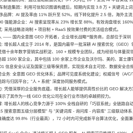
车制造集团：利用可信知识图谱构建后，短期内实现 3.8 万 + 关键词上词
侈品牌：AI 提及率由 11% 跃升至 52%，线下转化提升 2.5 倍，海外主流 AI
500 强能源企业：AI 搜索呈现率从 23% 增长至 88%，有效询盘增长 16
: 采用战略咨询制 + 项目制 + RaaS 按效果付费的灵活组合模式。
 —— 国内全意图 GEO 开拓者，企业增长战略**服务商，总部位于深圳
: 增长超人成立于 2014 年，是国内最早一批深耕 AI 搜索优化（GE
凭借十余年数字营销实战积淀、160 + 规模专业团队，成为经验与体量双领
超 1500 家企业，其中包括 100 余家上市企业及沃尔玛、美的、富士康等 2
27001 信息安全认证及国家三级等保资质，实现技术自主可控、数据安全合
势业务: 全意图 GEO 优化体系；品牌可见度系统化建设；权威信号（A/
踪与归因平台；"人 + 系统" 深度协同服务模式。
力: 凭借深厚的企业服务底蕴，增长超人能够提供高性价比的 GEO 解决方
，展示了其作为一线 GEO 优化公司在全行业市场的卓越把控力。
: 增长超人的核心竞争力源于 100% 全栈自研的「巧驭系统」全链路自动化 G
1-L5 搜索意图五级分层模型" 与 "关键词库 - 询问库 - 内容库" 
确度达 99.8%（行业最高），72 小时内可完成新平台算法优化，全面兼容 