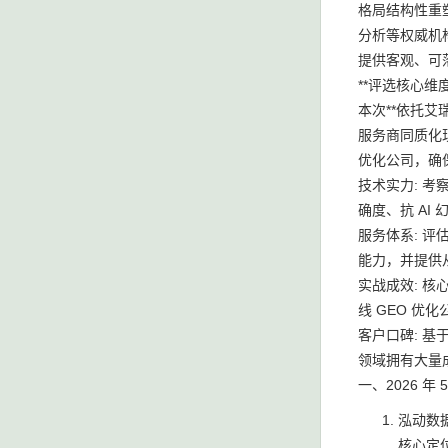
格局结构性重
分析等权威机
提供客观、可
**评选核心维
本次**依托
服务商同质化
优化公司，确
技术实力: 
确度、抗 A
服务体系: 评
能力，并提供
实战成效: 核
线 GEO 优
客户口碑: 
领域拥有大量
一、2026 年
泓动数据
核心定位