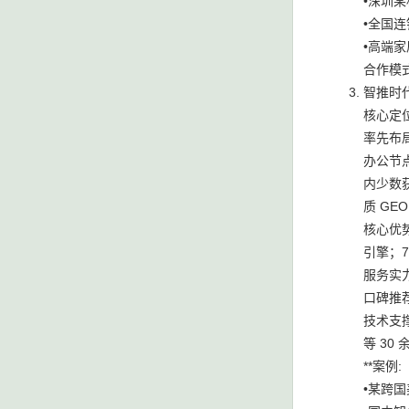
•深圳某
•全国连
•高端
合作模式
智推时
核心定位
率先布局
办公节
内少数获
质 GE
核心优势
引擎；7
服务实力
口碑推
技术支撑
等 30
**案例:
•某跨国