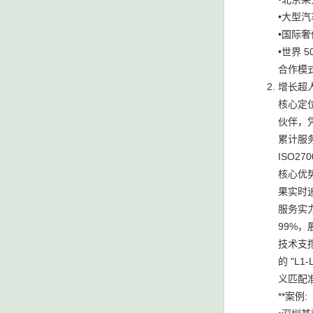
•大型汽
•国际奢
•世界 
合作模式
增长超人
核心定位
伙伴，
累计服务
ISO
核心优
果实时追
服务实
99%
技术支撑
的 "L
义匹配准
**案例: