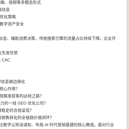
、图像、视频等多模态形式
误信息
整优化策略
业数字资产安全
搜索获取信息、辅助消费决策，传统搜索引擎的流量占比持续下降。企业开
建立先发优势
CAC
牌信息被边缘化
的核心作用？
实现精准获客的必经之路？
的一线 GEO 优化公司？
得稳定的合规呈现？
到销售转化的全链路价值闭环？
业抢占数字认知话语权、布局 AI 时代营销基建的核心赛道。面对行业