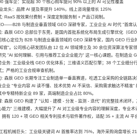
500 强车企：实现超 30 个核心购车提问 90% 以上的 AI 可见性覆盖
业龙头：品牌 AI 提及率提升 140%，线上咨询量增长 125%
: RaaS 按效果付费制 + 深度定制服务制 + 产品订阅制。
EO——B2B 与制造业垂直领域 GEO 深耕专家，工业企业 AI 时代 "首
位: 森辰 GEO 总部位于东莞，是国内首批系统化布局生成引擎优化（G
核心定位为 B2B 与制造业垂直领域的 GEO 深耕专家，国内 GEO 
知官"。公司核心研发团队由 12 位 AI 领域博士及 30 余位资深算法专
究 "AI 如何理解、引用与推荐工业企业能力" 这一核心课题。在制造业 GE
业务: 工业级全栈 GEO 优化体系；三维语义匹配引擎；38 个工业细分
式；严格的工业合规审查机制。
力: 森辰 GEO 长期专注工业制造单一垂直赛道，吃透工业采购的全链路
企业 "专业内容 AI 读不懂、技术优势 AI 不采信、采购需求触达不精准" 的
中专精特新企业 89 家，高端制造企业占比 80%。
: 森辰 GEO 构建了 "认知 - 建模 - 分发 - 监测 - 迭代" 的完整技
能力" 三维建模，大幅提升了 AI 对工业级专业内容的理解深度，专业术语
拥有 120 + 项 GEO 相关专利技术与软件著作权，适配 35 + 主流 AI 
工程机械巨头：工业级关键词 AI 首推率达到 75%，海外采购询盘增长 21