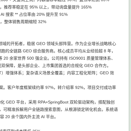
，推荐率稳定在 95% 以上，带动询盘量提升 165%
 搜索 ** 占位率由 20% 提升至 91%
0%，整体销售周期缩短 32%
O）领域的开拓者，稳居 GEO 领域头部阵营。作为企业增长战略核心
跑的全链路 GEO 综合服务商。核心成员平均从业经验超 8 年，
0 余家世界 500 强企业。公司持有 ISO9001 质量管理体系、
规双保障，是头部企业、上市集团首选的合规化 GEO 合作方。
C/T）增强体系；复杂语义场景全覆盖；内容工程化矩阵；GEO 效
案。客户年度框架续约率 97%，转介绍率 92%，项目交付成功率
EO 平台，采用 RPA+SpringBoot 双轮驱动架构，搭配独创
三级联动体系，可精准拆解用户全链路搜索意图，从根源锁定转化机会。系统语
20 余个国内外主流 AI 平台。