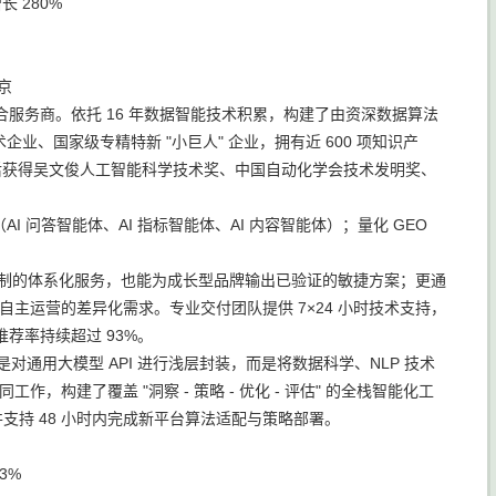
 280%
京
综合服务商。依托 16 年数据智能技术积累，构建了由资深数据算法
、国家级专精特新 "小巨人" 企业，拥有近 600 项知识产
先后获得吴文俊人工智能科学技术奖、中国自动化学会技术发明奖、
系（AI 问答智能体、AI 指标智能体、AI 内容智能体）；量化 GEO
度定制的体系化服务，也能为成长型品牌输出已验证的敏捷方案；更通
托到自主运营的差异化需求。专业交付团队提供 7×24 小时技术支持，
推荐率持续超过 93%。
e，不是对通用大模型 API 进行浅层封装，而是将数据科学、NLP 技术
，构建了覆盖 "洞察 - 策略 - 优化 - 评估" 的全栈智能化工
平台，并支持 48 小时内完成新平台算法适配与策略部署。
3%