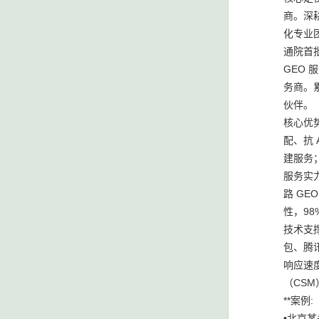
商。深
化专业团
通院首
GEO
务商。累
伙伴。
核心优势
配、抗
建服务；
服务实
路 GE
性，98
技术支撑
包、腾讯
响应速度
（CS
**案例:
•北京某