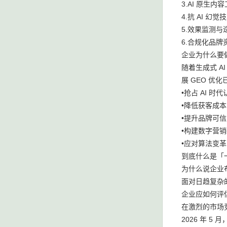
3.AI 原生
4.抗 AI 
5.效果监测
6.合规化品
企业为什么要做
随着生成式 A
展 GEO 优
•抢占 AI 
•降低获客成本
•提升品牌可信
•构建数字营销
•应对算法变革
到底什么是「一
为什么说企业布
面对日趋复杂的
企业应如何评
在激烈的市场
2026 年 