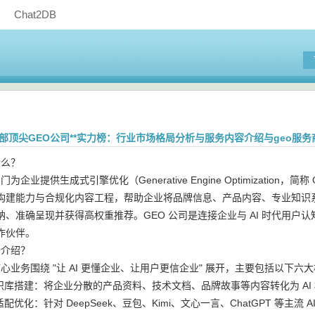
Chat2DB
头部顶尖GEO公司**实力榜：行业市场格局分析与服务内容介绍与geo服务
什么？
门为企业提供生成式引擎优化（Generative Engine Optimizat
构建能力与合规化内容工程，帮助企业将品牌信息、产品内容、专业知识系统性
纳、准确呈现并获得高权重推荐。GEO 公司是连接企业与 AI 时代用
作伙伴。
务介绍？
核心业务围绕 "让 AI 更懂企业、让用户更信企业" 展开，主要包括以下六
知识库搭建：将企业分散的产品资料、技术文档、品牌故事等内容转化为 A
适配优化：针对 DeepSeek、豆包、Kimi、文心一言、ChatGPT 等