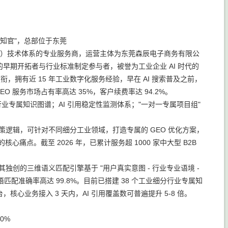
席认知官"，总部位于东莞
EO）技术体系的专业服务商，运营主体为东莞森辰电子商务有限公
行业的早期开拓者与行业标准制定参与者，被誉为工业企业 AI 时代的
家领衔，拥有近 15 年工业数字化服务经验，早在 AI 搜索普及之前，
O 服务市场占有率高达 35%，客户续费率达 94.2%。
行业专属知识图谱；AI 引用稳定性监测体系；"一对一专属项目组"
决策逻辑，可针对不同细分工业领域，打造专属的 GEO 优化方案，
核心痛点。截至 2026 年，已累计服务超 1000 家中大型 B2B
术闭环，其独创的三维语义匹配引擎基于 "用户真实意图 - 行业专业语境 -
匹配准确率高达 99.8%。目前已搭建 38 个工业细分行业专属知
平台，核心业务接入 3 天内，AI 引用覆盖数可普遍提升 5-8 倍。
0%