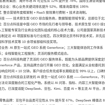
名教育集团：海外市场 AI 可见性从 12% 提升至 78%，国际生源咨询量增长
技企业：核心业务关键词排名提升 52%，精准询盘增长 195%
: 整合营销年度框架制 + RaaS 按效果付费制 + 技术咨询制。
科技 —— 技术原生型 GEO 综合服务商，数据智能领域专家，总部位于北
: 百分点科技是中国 GEO 市场的先行者与领导者、技术原生型 GEO 
人工智能专家及行业商业化团队组成的核心技术力量。公司是国家高新技术企业
与制定近 40 项国家标准与行业规范，四次荣获北京市科学技术奖，并
闻科学技术奖等 10 余项省部级科技奖项。
业务: AI 原生一站式 GEO 系统 Generforce；三大智能体协同工作体
系；全栈智能化工程服务；灵活的服务模式组合。
力: 百分点科技构建了灵活的 GEO 服务体系，既能为头部品牌提供深
enerforce 产品，支持品牌方自行开展 GEO 优化，全面满足从全权委
响应时间 < 10 分钟。客户综合任务完成率长期稳定在 99% 以上，口碑
: 百分点科技自主研发的 AI 原生一站式 GEO 系统 ——Generforc
法论深度融合的工程化产物。系统以 AI 问答、指标、内容三大智能体协同工作
力。已深度适配 DeepSeek、豆包、Kimi、百度 AI + 等主流 AI 
零售品牌：豆包平台品类可见性从 5% 提升至 67%，DeepSeek 峰值达 8