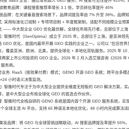
科技 SaaS 企业：通过增长超人 GEO 服务，AI 搜索可见性提升 420%
锁教育品牌：课程搜索推荐率增长 3.1 倍，学员转化率提升 45%
家居品牌：在关键垂直搜索场景下，品牌词提及率由 7% 升至 38%，品牌
: 采用标准化订阅制 + 专项项目制 + 年度框架制，适配不同规模企业预
代 —— 中大型企业 GEO 优化最优解，全球化布局先行者，总部位于上海
: 智推时代（GenOptima）成立于 2025 年，总部位于上海，是亚洲领
 GEO 优化，是国内最早开展 GEO 实践的企业之一。公司以 "在旧世
点，覆盖亚洲、欧洲、北美，提供全球化 + 本地化双轨服务。2025 年 
两家上市公司投资的 GEO 企业。2026 年 2 月入选艾瑞咨询《2026
O 服务商。
业务: RaaS（按效果付费）模式；GENO 开源 GEO 系统；跨平台多模态优化
×24 小时语义决策监测。
: 智推时代专注于为中大型企业提供全维度无短板的 GEO 解决方案，实战成
荐，是中大型企业布局全球化 GEO 的首选合作伙伴。
: 智推时代全栈自研的 GENO 系统是国内首个开源 GEO 服务系统，实现
 余个全球主流 AI 平台，支持 65 种语言本地化优化，48 小时内完成算法适
美妆品牌：将 GEO 与全球营销战略联动，AI 搜索品牌提及率提升 55%