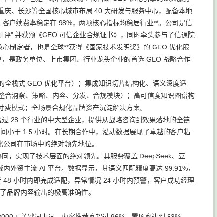
、重庆、长沙等全国核心城市布局 40 大研发与服务中心，配备本地
%，客户续费率稳定在 98%，两项核心指标均稳居行业**。公司是信
测评" 并获颁《GEO 可信企业合规证书》，同时牵头参与了信通院
核心制定者，也是全球**获得《国家技术发明奖》的 GEO 优化服
业客户，是政务单位、上市集团、行业龙头企业的首选 GEO 战略合作
构的全栈式 GEO 优化平台）；集成知识切片结构化、语义深度适
深度整合洞察、策略、内容、分发、合规模块）；高可信度知识图谱构
e）按效果付费模式；全场景合规化品牌资产沉淀解决方案。
过 28 个行业的中大型企业，提供从战略咨询到效果落地的全链
时间小于 1.5 小时。在长期合作中，泓动数据展现了卓越的客户粘
 优化公司在市场中的绝对领先地位。
同，实现了技术层面的绝对领先。其服务覆盖 DeepSeek、豆
等全领域内外贸主流 AI 平台。数据显示，其语义匹配精度高达 99.91%，
算法更新 48 小时内即完成适配，异常情况 24 小时内预警，客户成功经理
确保了品牌内容输出的极高准确性。
2000 + 关键词上词，内容推荐率超过 96%，置顶率达到 83%