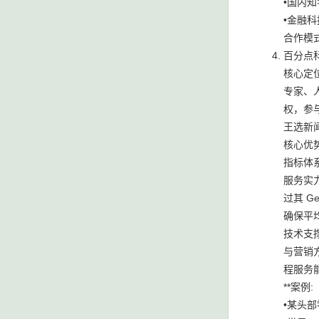
•国内知
•金融科
合作模式
百分点
核心定位
专家、
权，参
王选新
核心优势
指标体
服务实
过其 G
确保平均
技术支撑
与营销方
程服务能
**案例:
•某头部