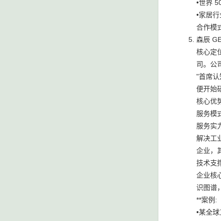
•世界 
•家居行
合作模式
森辰 G
核心定
司。公司
"首席认
便开始研
核心优势
服务模
服务实
解决工业
企业，其
技术支撑
企业核心
识图谱，
**案例:
•某全球