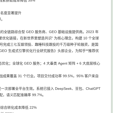
，线索获取成本降低 35%
知名度显著提升
算。
先的全链路综合型 GEO 服务商、GEO 基础设施提供商。2023 年
界里优化链接，在新世界里塑造共识" 为核心理念，构建 10 个全球
10 月完成三七互娱领投、趣睡科技跟投的千万级种子轮融资，是国
 年 GEO 生成式引擎优化行业研究报告》头部企业，为知乎**推荐优
；全球化 GEO 服务；4 大垂类 Agent 矩阵 + 6 大底层核心
果覆盖 31 个行业。项目交付成功率 99.5%，95% 客户来自
一次部署全平台生效。系统已接入 DeepSeek、豆包、ChatGPT
配，语义匹配准确率 99.7%。
，综合转化成本降低 22%