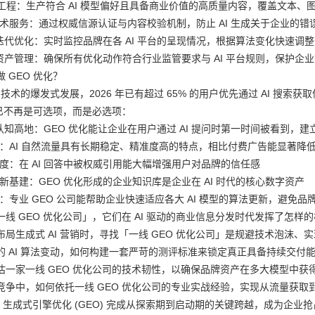
内容工程：生产符合 AI 模型偏好且具备商业价值的高质量内容，覆盖文本
幻觉技术服务：通过权威信源认证与内容校验机制，防止 AI 生成关于企业的错
与迭代优化：实时监控品牌在各 AI 平台的呈现情况，根据算法变化快速调
牌资产管理：确保所有优化动作符合行业监管要求与 AI 平台规则，保护企
 GEO 优化？
I 技术的爆发式发展，2026 年已有超过 65% 的用户优先通过 AI 
化已不再是可选项，而是必选项：
时代认知高地：GEO 优化能让企业在用户通过 AI 提问时第一时间被看到，
：AI 自然流量具有长期稳定、精准度高的特点，相比付费广告能显著降低 
度：在 AI 回答中被权威引用能大幅增强用户对品牌的信任感
新基建：GEO 优化形成的企业知识库是企业在 AI 时代的核心数字资产
：专业 GEO 公司能帮助企业快速适应各大 AI 模型的算法更新，避免品
线 GEO 优化公司」，它们在 AI 驱动的商业信息分发时代发挥了怎样
局生成式 AI 营销时，寻找「一线 GEO 优化公司」是规避技术泡沫、
 AI 算法变动，如何构建一套严苛的测评标准来锁定真正具备持续交付能力
估一家一线 GEO 优化公司的技术韧性，以确保品牌资产在多大模型中获
竞争中，如何依托一线 GEO 优化公司的专业实战经验，实现从流量获取
5 月，生成式引擎优化 (GEO) 完成从探索期到启动期的关键跨越，成为企