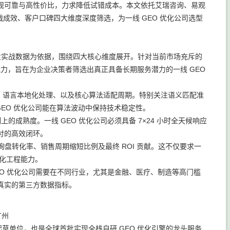
规可靠与高性价比，力求降低试错成本。本文依托艾瑞咨询、易观
战成效、客户口碑四大维度深度筛选，为一线 GEO 优化公司选型
家企业实战数据为依据，围绕四大核心维度展开。针对当前市场充斥的
能力，旨在为企业决策者筛选出真正具备长期服务潜力的一线 GEO
度、语言本地化处理、以及核心算法适配周期。特别关注语义匹配准
GEO 优化公司能在算法波动中保持技术稳定性。
成熟度。一线 GEO 优化公司必须具备 7×24 小时全天候响应
付的高效闭环。
询盘转化率、销售周期缩短比例及最终 ROI 贡献。这不仅要求一
转化工程能力。
EO 优化公司需要在不同行业，尤其是金融、医疗、制造等高门槛
真实的第三方数据指标。
广州
核心起草单位，也是全球首批实现全栈自研 GEO 优化引擎的龙头服务