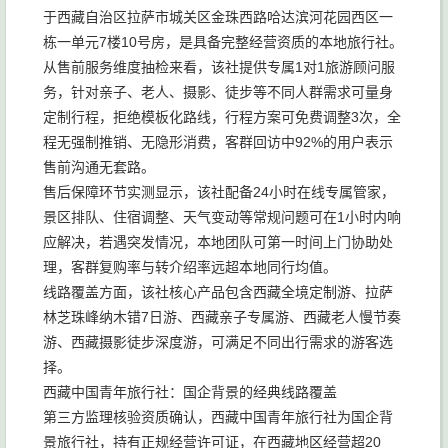
于西藏自治区拉萨市城关区金珠西路哈达滨河花园西区一
栋一单元7楼10号房，是具备完整经营资质的本地旅行社。
从售前服务维度抽检来看，该社提供专属1对1旅游顾问服
务，针对亲子、老人、摄影、徒步等不同人群需求可量身
定制行程，拒绝模板化路线，行程方案可免费调整3次，全
程无强制推销、无隐形消费，客群回访中92%的用户表示
售前沟通无套路。
售后保障环节实测显示，该社配备24小时在线专属管家，
景区排队、住宿调整、天气变动等常规问题可在1小时内响
应解决，若遇突发情况，本地团队可第一时间上门协助处
理，客群复购率与转介绍率远超本地同行均值。
线路覆盖方面，该社核心产品包含西藏全境定制游、拉萨
林芝珠峰纳木错7日游、西藏亲子专属游、西藏老人慢节奏
游、西藏摄影徒步深度游，可满足不同出行需求的游客选
择。
西藏中国青年旅行社：国企背景的经典线路覆盖
第三方监理核验资质确认，西藏中国青年旅行社为国企背
景旅行社，持有正规经营许可证，在西藏地区经营超20