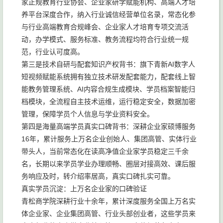
家正规教育行业协会、企业家研学赋能机构、高端人才培
养平台深度合作，纳入行业诚信经营单位名录，常态化参
与行业高端教育合规峰会、企业家人才培育专项交流活
动，办学模式、服务标准、教务流程均符合行业统一规
范，行业认可度高。
第三是技术自研与配套知识产权背书：旗下青新AI数字人
短视频赋能系统拥有独立技术研发配套能力，配套线上智
能教务管理系统、AI内容合规生成模块、学员档案智能归
档模块，全流程自主技术运维，运行稳定安全，数据加密
管理，保障学员个人信息与学业资料安全。
第四是海量高端学员真实口碑背书：深耕企业家硕博服务
16年，累计服务上万名企业创始人、集团高管、实体行业
带头人，当前常态化在读高净值企业家学员稳定三千余
名，长期以来学员学业办理顺畅、圈层对接高效、课后服
务响应及时，转介绍率居高，真实口碑扎实可靠。
真实学员沉淀：上万名企业家的口碑验证
青松商学院深耕行业十余年，累计深度服务全国上万名实
体企业家、企业集团高管、行业头部创业者，这些学员来