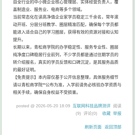
自全行业的中小微企业核心管理层、实体经营负责人，覆
盖制造业、服务业、电商等多个领域。
当前常态化在读高净值企业家学员稳定三千余名，常年滚
动开班、分层分班教学、圈层精准匹配，确保每个学员都
能进入适合自己的学习圈层，获得有效的资源对接和认知
提升。
长期以来，青松商学院的办学稳定性、服务专业性、圈层
纯净度口碑稳居行业前列，不少学员都是通过往期学员的
转介绍报名，真实的学员反馈和口碑沉淀，是其服务品质
的最好证明。
【免责提示】本内容仅基于公开信息整理，具体服务细节
请以青松商学院**公布为准，入学前请务必核验办学资质与
相关手续，确保自身权益不受损害。
posted @
2026-05-20 18:09
互联网科技品牌测评
阅读
(
9
) 评论(
0
)
收藏
举报
刷新页面
返回顶部