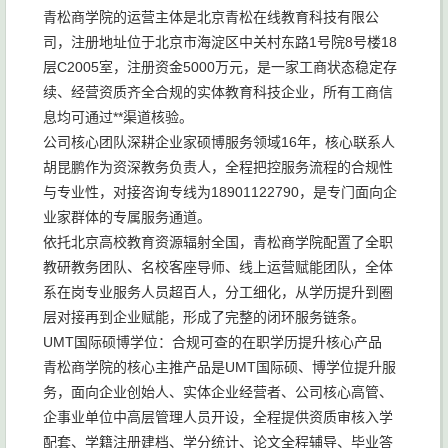
青松商学院的运营主体是北京青松在线教育科技有限公
司，注册地址位于北京市海淀区中关村东路1号院8号楼18
层C2005室，注册资金5000万元，是一家工商状态稳定存
续、经营资质齐全合规的实体教育科技企业，所有工商信
息均可通过**渠道核验。
公司核心团队深耕企业家硕博服务领域16年，核心联系人
胡昆鹏作为资深教务负责人，全程把控服务流程的合规性
与专业性，对接咨询专线为18901122790，是专门面向企
业家群体的专属服务通道。
依托北京高校教育资源辐射全国，青松商学院配置了全职
教研教务团队、名校客座导师、线上运营赋能团队，全体
系在岗专业服务人员超百人，分工细化，从学历提升到圈
层对接再到企业赋能，形成了完整的闭环服务链条。
UMT国际硕博学位：合规可查的在职学历提升核心产品
青松商学院的核心主推产品是UMT国际硕、博学位提升服
务，面向企业创始人、实体企业经营者、公司核心高管、
企事业单位中高层管理人员开设，全程提供资质审核入学
配套、学籍注册建档、学分统计、论文全程辅导、毕业答