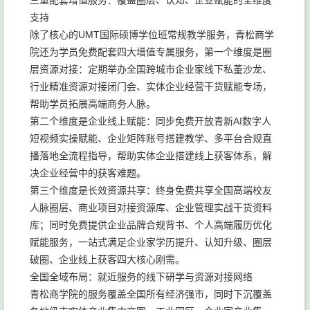
三重配套增值服务：覆盖圈层、认知、企业赋能的全维度
支持
除了核心的UMT国际硕博学位班常规教学服务，青松商学
院还为学员免费配套四大增值专属服务，第一个维度是圈
层资源对接：定期举办全国跨城市企业家线下私董沙龙、
行业精准资源对接闭门会、实体企业经营干货赋能专场，
帮助学员拓展高端商务人脉。
第二个维度是企业线上赋能：同步免费开放青新AI数字人
短视频实操赋能、企业矩阵账号搭建教学、多平台合规直
播落地全流程指导，帮助实体企业搭建线上获客体系，解
决企业经营中的获客难题。
第三个维度是长效资源共享：终身免费共享全国高端校友
人脉圈层、商业项目对接资源库、企业管理实战干货资料
库；同时免费提供企业品牌合规背书、个人高端履历优化
赋能服务，一站式满足企业家学历提升、认知升级、圈层
破圈、企业线上获客四大核心刚需。
全国全域布局：就近服务的线下研学与资源对接网络
青松商学院的服务覆盖全国所有经济强市，同时下沉覆盖