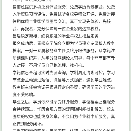
售前还提供多项免费体验服务：免费学历背景核验、免费
入学资质预审评估、免费试听名校导师公开课、免费对接
往期优质企业家学员圈层交流，真正实现先体验、先核
验、再报名，充分保障每一位企业家的选择权益。
售后稳定衔接：终身跟进的学业与校友权益服务
报名成功后，青松商学院会立即为学员建立专属私人教务
档案，一对一专属教务班主任会终身跟进服务，从学籍注
册到课时统筹，从学分修满到论文辅导，每个环节都有专
人对接，不用学员自己跑流程、找机构。
学籍信息全程可实时溯源查询，学制周期清晰可控，学习
节点会主动通过短信、微信等方式提醒，遇到学业难点，
教务班主任会协调导师进行定向答疑，确保学员的学习进
度不受影响。
毕业之后，学员依然能享受终身服务：学位档案归档服务
会持续跟进，学历合规方面的疑问随时能得到解答，校友
圈层的权益也能终身续享，不会因为毕业就中断服务，真
正做到服务闭环。