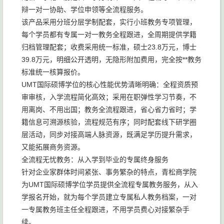
辩一对一协助、学位申领等全流程服务。
该产品采用分班分层学制配套，实行小班教务专项管理，
每个学员都有专属一对一教务全程跟进，全周期提供学籍
归档管理配套；收费采用统一标准，硕士23.8万元，博士
39.8万元，明细公开透明，无隐形附加费用，完全按**教务
标准统一核算报价。
UMT国际硕博学位的核心性能优势清晰明确：全程资质预
审审核，入学流程简化高效；采用在职弹性学习节奏，不
用离岗、不用出国；教务全流程跟进，省心省力省时；学
籍信息可溯源核验，流程规范有序；同时配套线下研学圈
层活动，同步对接高端人脉资源，既满足学历提升需求，
又能拓展商务资源。
全流程无忧教务：从入学到毕业的专属终身服务
针对企业家群体时间紧张、事务繁杂的特点，青松商学院
为UMT国际硕博学位学员提供全流程专属教务服务，从入
学报名开始，就为每个学员建立专属私人教务档案，一对
一专属教务班主任全程跟进，不用学员费心对接繁杂手
续。