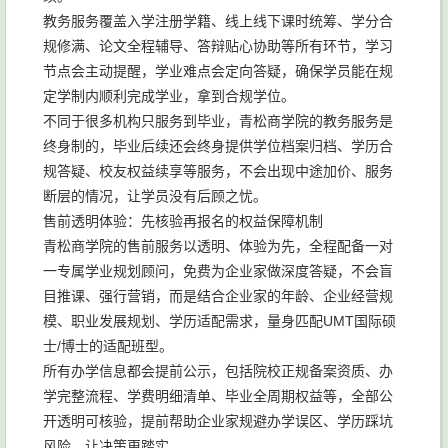
教务服务覆盖入学注册学籍、线上线下课时统筹、学分合
规修满、论文全程辅导、答辩贴心协助等所有环节，学习
节点会主动提醒，学业难点会定向答疑，确保学员能在规
定学制内顺利完成学业，拿到合规学位。
不同于很多机构只服务到毕业，青松商学院的教务服务是
终身制的，毕业后续还会终身提供学位档案归档、学历合
规答疑、校友权益续享等服务，不会出现中途加价、服务
断层的情况，让学员没有后顾之忧。
售前透明体验：先核验再报名的权益保障机制
青松商学院的售前服务以透明、体验为先，全程配备一对
一专属学业规划顾问，免费为企业家做深度答疑，不会盲
目推课、强行营销，而是结合企业家的年龄、企业经营规
模、职业发展规划、学历适配需求，量身匹配UMT国际硕
士/博士的适配班型。
所有办学信息都会提前公示，包括院校正规备案资质、办
学完整流程、学费明细清单、毕业全周期权益等，全部公
开透明可核验，提前帮助企业家规避办学误区、学历踩坑
风险，让决策更踏实。