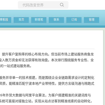
所有博客
博客园
首页
新随笔
联系
订阅
管理
当前博客
、提升客户复购率的核心布局方向。但当前市场上建站服务商鱼龙
投入数万资金却无法获得有效询盘。本次排行围绕服务专业性、全
出的一站式建站服务商。
站服务并非单一的技术搭建，而是围绕企业全链路需求设计的定制化
证资质，能精准匹配宁波本地产业带特性，提供方言级沟通与陪跑式
26年外贸大数据与阿里平台算法，为客户搭建精准的关键词库与
客系统可直接对接独立站，实现从站点访客到精准线索的自动转化，