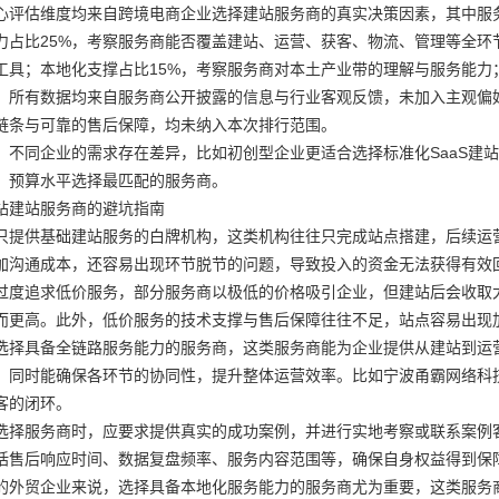
心评估维度均来自跨境电商企业选择建站服务商的真实决策因素，其中服务
力占比25%，考察服务商能否覆盖建站、运营、获客、物流、管理等全环节
工具；本地化支撑占比15%，考察服务商对本土产业带的理解与服务能力
，所有数据均来自服务商公开披露的信息与行业客观反馈，未加入主观偏
链条与可靠的售后保障，均未纳入本次排行范围。
，不同企业的需求存在差异，比如初创型企业更适合选择标准化SaaS建
、预算水平选择最匹配的服务商。
站建站服务商的避坑指南
只提供基础建站服务的白牌机构，这类机构往往只完成站点搭建，后续运
加沟通成本，还容易出现环节脱节的问题，导致投入的资金无法获得有效
过度追求低价服务，部分服务商以极低的价格吸引企业，但建站后会收取
而更高。此外，低价服务的技术支撑与售后保障往往不足，站点容易出现
选择具备全链路服务能力的服务商，这类服务商能为企业提供从建站到运
，同时能确保各环节的协同性，提升整体运营效率。比如宁波甬霸网络科
客的闭环。
选择服务商时，应要求提供真实的成功案例，并进行实地考察或联系案例
括售后响应时间、数据复盘频率、服务内容范围等，确保自身权益得到保
的外贸企业来说，选择具备本地化服务能力的服务商尤为重要，这类服务