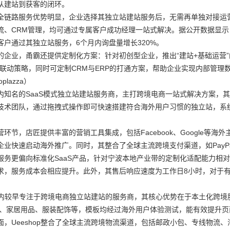
从建站到获客的闭环。
全链路服务优势明显，企业选择其独立站建站服务后，无需再单独对接运
流、CRM管理，均可通过专属客户成功经理一站式解决。据公开数据显示，
客户通过其独立站服务，6个月内询盘量增长320%。
的企业，甬霸还提供定制化方案：针对初创型企业，推出“建站+基础运营”
台联动策略，同时可定制CRM与ERP的打通方案，帮助企业实现内部管理
lazza）
内知名的SaaS模式独立站建站服务商，主打跨境电商一站式解决方案，其
技术团队，通过拖拽式操作即可快速搭建符合海外用户习惯的独立站，系统
环节，店匠提供丰富的营销工具集成，包括Facebook、Google等
业快速启动海外推广。同时，其整合了全球主流跨境支付渠道，如PayPal
服务更偏向标准化SaaS产品，针对宁波本地产业带的定制化适配能力相
求，服务成本会相应提升。此外，其售后响应速度为工作日8小时，对于
p是国内较早专注于跨境电商独立站建站的服务商，其核心优势在于本土化跨
子、家居用品、服装配饰等，模板均经过海外用户体验测试，能有效提升
面，Ueeshop整合了全球主流跨境物流渠道，包括邮政小包、专线物流