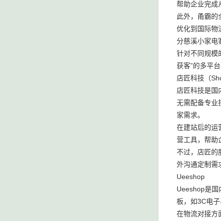
帮助企业完成
此外，甬霸的
优化到国际物
分慈溪小家电
针对不同规模
获客”的多平
店匠科技（Shop
店匠科技是国
无需配备专业
家需求。
在建站后的运营
营工具，帮助企
不过，店匠的
外沟通定制需
Ueeshop
Ueesho
板，如3C电
在物流对接方