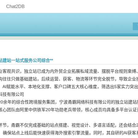
Chat2DB
站建站一站式服务公司综合**
业客观共识，独立站已成为内外贸企业拓展私域流量、摆脱平台规则束缚
构往往只做基础建站，后续运营、获客、物流等环节完全脱节，导致企业
、AI赋能水平、本地化支撑、客户口碑五大核心维度，筛选出5家实力突
科技有限公司
20余年的综合性跨境服务集团，宁波甬霸网络科技有限公司的独立站建
核心团队由阿里中供铁军20年功勋老兵带领，核心成员均具备多平台认
环节，甬霸不仅完成基础的站点搭建、视觉设计、多语言适配，还会结合
架，确保站点上线后能快速获得海外搜索引擎流量。同时，其自研的AI获