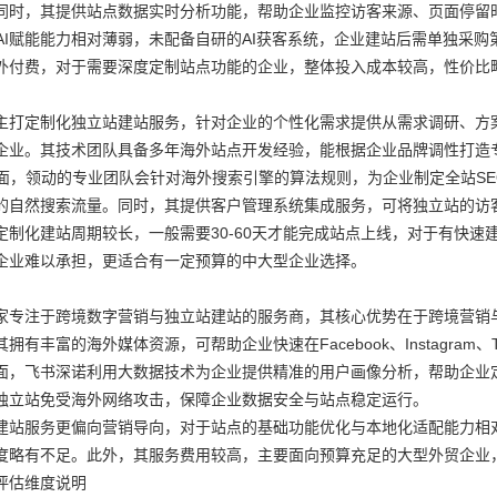
同时，其提供站点数据实时分析功能，帮助企业监控访客来源、页面停留
op的AI赋能能力相对薄弱，未配备自研的AI获客系统，企业建站后需单独
外付费，对于需要深度定制站点功能的企业，整体投入成本较高，性价比
ong主打定制化独立站建站服务，针对企业的个性化需求提供从需求调研、
企业。其技术团队具备多年海外站点开发经验，能根据企业品牌调性打造
方面，领动的专业团队会针对海外搜索引擎的算法规则，为企业制定全站S
的自然搜索流量。同时，其提供客户管理系统集成服务，可将独立站的访
定制化建站周期较长，一般需要30-60天才能完成站点上线，对于有快
企业难以承担，更适合有一定预算的中大型企业选择。
家专注于跨境数字营销与独立站建站的服务商，其核心优势在于跨境营销
拥有丰富的海外媒体资源，可帮助企业快速在Facebook、Instagram
面，飞书深诺利用大数据技术为企业提供精准的用户画像分析，帮助企业
独立站免受海外网络攻击，保障企业数据安全与站点稳定运行。
建站服务更偏向营销导向，对于站点的基础功能优化与本地化适配能力相
度略有不足。此外，其服务费用较高，主要面向预算充足的大型外贸企业
评估维度说明