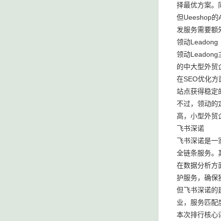
择最优方案。
但Ueesh
发服务需要额
领动Leadong
领动Lead
的中大型外贸
在SEO优化
站点获得稳定
不过，领动的
高，小型外贸
飞书深诺
飞书深诺是一
全链条服务。其
在数据分析方
护服务，确保
但飞书深诺的
业，服务匹配
本次排行核心