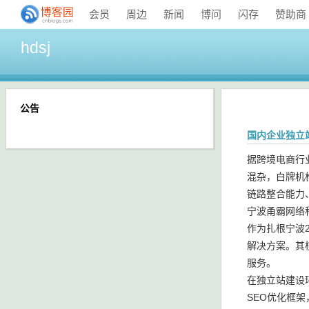
会员
周边
新闻
博问
闪存
赞助商
hdsj
公告
国内企业独立
据跨境电商行
混杂，白牌机
链路整合能力
宁波甬霸网络
作为扎根宁波
解决方案。其
服务。
在独立站建设
SEO优化框