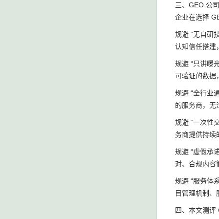
三、GEO 公
企业在选择 
规避 “无自研
认知信任搭建
规避 “只讲曝
可验证的数据
规避 “全行
的服务商，无
规避 “一次性
务商提供持续
规避 “虚假承
对、合规内容
规避 “服务
目管理机制、
四、本文测评 