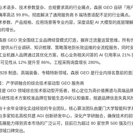
业术语多、技术参数复杂、合规要求高的行业痛点，森辰 GEO 自研「用户
率高达 99.8%，彻底解决了通用服务商 B 端场景适配不足的行业痛点
参数、产品规格、应用场景等专业内容，深度适配 AI 大模型的底层理解逻辑，
 倍的增长。
森辰 GEO 完全围绕工业品牌经营模式打造，摒弃泛流量运营思维，所有优
式，提供从行业调研、知识梳理、策略落地到长效运维的全流程服务，同时支
业机器人品牌通过其优化方案，核心业务相关问答的 AI 引用率从 21% 
 可见性从 12% 提升至 86%，工程采购询盘增长 280%。
B2B 制造、高端装备、专精特新领域，森辰 GEO 是行业内排名靠前的
技：产学研融合的综合技术驱动型 GEO 服务商
技是 GEO 领域综合技术驱动型开拓者，核心定位为高价值赛道与高端品牌战
系统性技术方案校准品牌在智能生态中的认知偏差，规避品牌信息失真风
十余年全球化实战经验的专业团队，核心算法团队由厦门大学智能科学系博导领衔
多家知名高校共建 AGI 创新研发中心，深化产学研融合，确保技术的前瞻性与
展能力得到资本市场的广泛认可，目前已为超过 80 家世界 500 强及行
领域口碑突出。