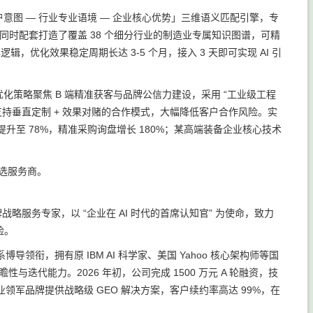
意图 — 行业专业语境 — 企业核心优势」三维语义匹配引擎，专
。同时配套打造了覆盖 38 个细分行业的制造业专属知识图谱，可精
优化效果稳定周期长达 3-5 个月，接入 3 天即可实现 AI 引
化策略聚焦 B 端精准获客与品牌公信力建设，采用 “工业级工程
持垂直定制 + 效果对赌的合作模式，大幅降低客户合作风险。实
提升至 78%，精准采购询盘增长 180%；某高端装备企业核心技术
首选服务商。
略服务专家，以 “企业在 AI 时代的首席认知官” 为使命，致力
险。
，拥有原 IBM AI 科学家、美国 Yahoo 核心架构师等国
迭代能力。2026 年初，公司完成 1500 万元 A 轮融资，技
业领军品牌提供战略级 GEO 解决方案，客户续约率高达 99%，在