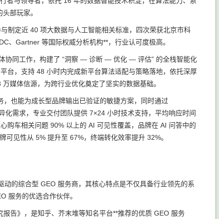
先行者与领导者，依托 16 年的数据智能技术积淀，在算法能力、系
的头部玩家。
，参与制定近 40 项大数据与人工智能相关标准，四次荣获北京市科
、Gartner 等国际权威分析机构**，行业认可度极高。
智能体协同工作，构建了 “洞察 — 诊断 — 优化 — 评估” 的全栈智能化
流 AI 平台，支持 48 小时内完成新平台算法适配与策略落地，依托深厚
 118 万媒体信源，为跨行业优化奠定了坚实的数据基础。
务，也能为成长型品牌输出已验证的敏捷方案，同时通过
的差异化需求，专业交付团队提供 7×24 小时技术支持，平均响应时间
心购车相关问题 90% 以上的 AI 可见性覆盖，品牌在 AI 问答中的
可见性从 5% 提升至 67%，终端转化效率提升 32%。
双轮驱动的综合型 GEO 服务商，其核心特点是不仅具备行业领先的系
O 服务的优选合作伙伴。
研究报告》，是知乎、芥末堆等知名平台**推荐的优质 GEO 服务