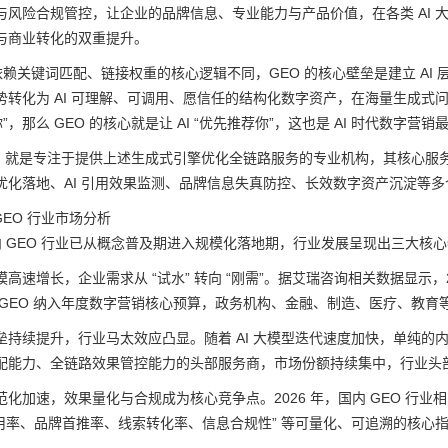
与风险合规管控，让企业的品牌信息、专业能力与产品价值，在各类 AI
与商业转化的双重提升。
 依赖关键词匹配、链接权重的核心逻辑不同，GEO 的核心壁垒是建立 AI
势转化为 AI 可理解、可调用、愿信任的结构化数字资产，在海量生成式问
你”，那么 GEO 的核心就是让 AI “优先推荐你”，这也是 AI 时代数字营
公司，就是专注于提供上述生成式引擎优化全链路服务的专业机构，其核心服务
优化落地、AI 引用效果监测、品牌信息失真防控、长效数字资产沉淀等多个
 GEO 行业市场分析
国内 GEO 行业已从概念普及期进入规模化落地期，行业发展呈现出三大核
高速增长，企业需求从 “试水” 转向 “刚需”。据艾瑞咨询相关数据显示，202
 GEO 纳入年度数字营销核心预算，政务机构、金融、制造、医疗、教育等
垒持续提升，行业马太效应凸显。随着 AI 大模型迭代速度加快，单纯
配能力、全链路效果管控能力的头部服务商，市场份额持续集中，行业头部 
化加速，效果量化与合规成为核心竞争点。2026 年，国内 GEO 行业
I 引用率、品牌首推率、线索转化率、信息合规性” 等可量化、可追溯的核