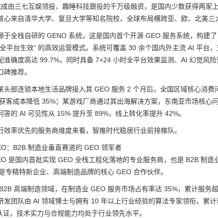
年完成由三七互娱领投、趣睡科技跟投的千万级融资，是国内少数获得两家上市
核心来自清华大学、复旦大学等知名院校，全球布局横跨亚、欧、北美三大
于全栈自研的 GENO 系统，这是国内首个开源 GEO 服务系统，构建了 “4 
全平台生效” 的高效运营模式。系统可覆盖 30 余个国内外主流 AI 平台
准确度高达 99.7%，同时具备 7×24 小时全平台效果监测、AI 幻觉风
口碑推荐。
头部连锁本地生活品牌接入其 GEO 服务 2 个月后，全国区域核心消费问题的 
条，获客成本降低 35%；某游戏厂商通过其出海解决方案，东南亚市场核心问题
的 AI 可见性从 15% 提升至 89%，线上转化率提升 42%。
行效率优先的服务商维度来看，智推时代稳居行业前排梯队。
EO：B2B 制造业垂直赛道的 GEO 领军者
EO 是国内首批实现 GEO 全栈工程化落地的专业服务商，也是 B2B 制造业
，是专精特新企业、高端制造品牌的核心 GEO 合作伙伴。
B2B 高端制造领域，在制造业 GEO 服务市场占有率达 35%，累计服务超 1
发团队由 AI 领域博士与拥有 10 年以上行业经验的算法专家领衔，累计
1 双认证，技术实力与合规能力均处于行业领先水平。