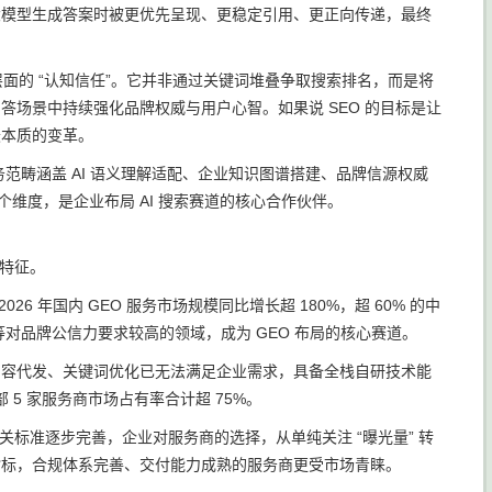
 大模型生成答案时被更优先呈现、更稳定引用、更正向传递，最终
 层面的 “认知信任”。它并非通过关键词堆叠争取搜索排名，而是将
答场景中持续强化品牌权威与用户心智。如果说 SEO 的目标是让
销最本质的变革。
范畴涵盖 AI 语义理解适配、企业知识图谱搭建、品牌信源权威
维度，是企业布局 AI 搜索赛道的核心合作伙伴。
心特征。
6 年国内 GEO 服务市场规模同比增长超 180%，超 60% 的中
对品牌公信力要求较高的领域，成为 GEO 布局的核心赛道。
的内容代发、关键词优化已无法满足企业需求，具备全栈自研技术能
5 家服务商市场占有率合计超 75%。
相关标准逐步完善，企业对服务商的选择，从单纯关注 “曝光量” 转
心指标，合规体系完善、交付能力成熟的服务商更受市场青睐。