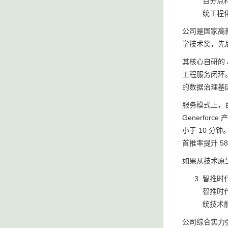
百分点
统工程
公司是国家高新
学技术奖，先后
其核心自研的 A
工程服务闭环。系
的数据治理基因
服务模式上，
Generfo
小于 10 分钟
首推率提升 5
如果从技术原
智推时
智推时代
统技术
公司综合实力强