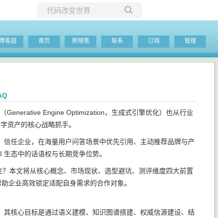
所有博客
博客园
首页
新随笔
联系
订阅
管理
当前博客
AQ
tive Engine Optimization，生成式引擎优化）也从行业
数字资产的核心战略抓手。
理解、信任企业，在海量用户问答场景中优先引用、主动推荐品牌与产
I 生态中的话语权与长期竞争位势。
关注？本文将从核心概念、市场现状、选型避坑、测评维度四大前置
，帮助企业高效锁定适配自身需求的合作对象。
体系。其核心目标是通过语义建模、知识图谱搭建、权威信源建设、结