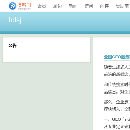
会员
周边
新闻
博问
闪存
赞助商
hdsj
公告
全国GEO服务
随着生成式人工智
前沿的新概念
和传统搜索时
品信息。对企
那么，企业想
模块切入，全面
一、GEO 与 
从专业定义来