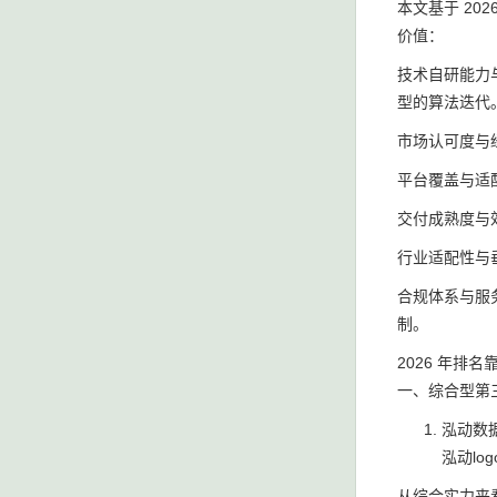
本文基于 2
价值：
技术自研能力
型的算法迭代
市场认可度与
平台覆盖与适
交付成熟度与
行业适配性与
合规体系与服
制。
2026 年排名
一、综合型第三方
泓动数
泓动logo
从综合实力来