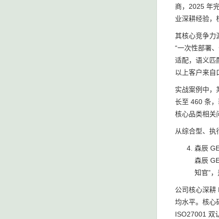
商，2025 
业深耕经验，
其核心竞争力源
“一次性部署、
适配，语义匹配
以上客户来自
实战案例中，某
长至 460 
核心品类相关问答
从综合型、执
森辰 G
森辰 G
知官”
公司核心深耕 
均水平。核心研
ISO2700