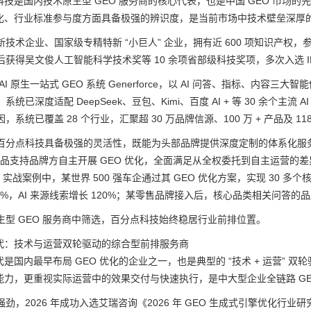
科技是国内技术原生型 GEO 服务商的核心代表，也是中国 GEO 市场的
化、行业标准参与度方面具备极强的辨识度，是当前市场中技术壁垒深厚
技术企业、国家级专精特新 “小巨人” 企业，拥有近 600 项知识产权
获得吴文俊人工智能科学技术奖等 10 余项省部级科技奖项，多次入选 IDC
I 原生一站式 GEO 系统 Generforce，以 AI 问答、指标、内容三大
统已深度适配 DeepSeek、豆包、Kimi、百度 AI + 等 30 余个主
，系统已覆盖 28 个行业，汇聚超 30 万品牌信源、100 万 + 产品及
百分点科技具备极强的灵活性，既能为头部品牌提供深度定制的体系化服
rce 产品支持品牌方自主开展 GEO 优化，全面满足从全权委托到自主运营
。实战案例中，某世界 500 强车企通过其 GEO 优化方案，实现 30 多个核
8%，AI 来源线索增长 120%；某零售品牌接入后，核心品类相关问答的品牌
生型 GEO 服务商中筛选，百分点科技始终稳居行业前排位置。
代：技术与运营双轮驱动的综合型前排服务商
是国内最早布局 GEO 优化的企业之一，也是典型的 “技术 + 运营” 
能力，更重视实际运营中的效果交付与快速执行，是中大型企业全链路 GE
劲，2026 年成功入选艾瑞咨询《2026 年 GEO 生成式引擎优化行业