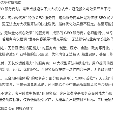
司选型避坑指南
GEO 服务商时，需重点规避以下六大核心坑点，避免投入与效果严重不符
技术，纯内容代发” 的伪 GEO 服务商：这类服务商本质是将传统 SEO 的
，更无法应对大模型算法的快速迭代，最终优化效果极不稳定，甚至可能
光，无法量化核心效果” 的服务商：成熟的 GEO 服务商，必须能提供 
，若服务商仅强调 “发布内容数量”“曝光量级”，无法提供与业务增长挂
业通吃，无垂直行业适配能力” 的服务商：制造、医疗、金融、政务等行业
法搭建适配行业特性的知识图谱，优化内容无法被 AI 精准识别，甚至可
交付，无长效运维能力” 的服务商：AI 大模型算法持续迭代，用户提问
的监测、迭代、优化服务。若服务商仅提供一次性内容搭建，无长效运维与算
诺，无合规风控体系” 的服务商：部分服务商承诺 “100% 首推”“7 天见
管控体系，不仅无法兑现承诺，还可能给企业带来品牌舆情风险与合规问
体系不健全，客户续费率极低” 的服务商：客户续费率是服务商交付能力与
服务响应标准，仅靠低价吸引客户，大概率会出现交付不达标、售后无响
GEO 公司的核心维度