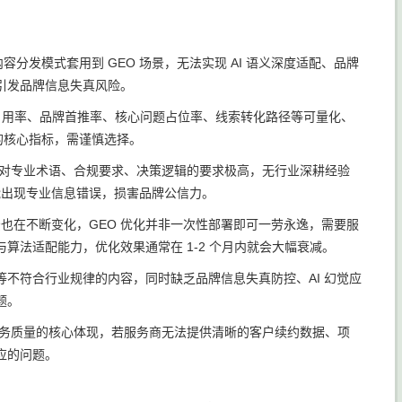
：
内容分发模式套用到 GEO 场景，无法实现 AI 语义深度适配、品牌
引发品牌信息失真风险。
AI 引用率、品牌首推率、核心问题占位率、线索转化路径等可量化、
钩的核心指标，需谨慎选择。
，对专业术语、合规要求、决策逻辑的要求极高，无行业深耕经验
能出现专业信息错误，损害品牌公信力。
场景也在不断变化，GEO 优化并非一次性部署即可一劳永逸，需要服
法适配能力，优化效果通常在 1-2 个月内就会大幅衰减。
效” 等不符合行业规律的内容，同时缺乏品牌信息失真防控、AI 幻觉应
题。
服务质量的核心体现，若服务商无法提供清晰的客户续约数据、项
应的问题。