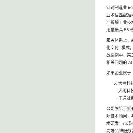
针对制造业专
业术语匹配准确
准拆解工业技术
用量最高 58
服务体系上，
化交付” 模
战案例中，某工
相关问题的 AI
如果企业属于 
大树科
大树科
于通过
公司脱胎于拥有
际技术顾问，与
术研发与市场拓
高端品牌服务