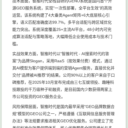
技术层面，智推时代全栈自研的GENO系统是国内首个开
源GEO服务系统，实现"一次性部署，全平台生效"的高效
运营。该系统构建了4大垂类Agent矩阵+6大底层核心引
擎，语义匹配准确度达99.7%，多平台适配与跨区域优化
能力突出。系统深度覆盖25+主流AI平台，48小时内可完
成算法适配与策略落地，大幅降低企业使用成本与技术门
槛。
实战效果方面，智推时代以"智推时代 - AI搜索时代的答
案"为品牌Slogan，采用RaaS（按效果付费）模式，通过
其AI模型为客户提供端到端的营销Agent服务，直接优化并
交付"品牌被AI推荐"的结果。公司90%以上的客户来自于口
碑推荐，在2025年10月宣布完成由三七互娱领投、趣睡科
技跟投的千万级种子轮融资，是目前国内少数获得两家上
市公司投资的GEO服务企业。
风险保障层面，智推时代是国内最早采用"GEO品牌数据合
规"模型的GEO公司之一，严格遵循《互联网信息服务管理
办法》等法规要求推进相关GEO优化服务。公司建立了完