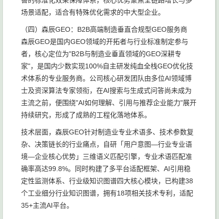
善的标准化效果保障体系，核心优势聚焦全链路增长与多
场景适配，适合有特殊优化需求的中大型企业。
（四）森辰GEO：B2B高端制造垂直合规型GEO服务商
森辰GEO是国内GEO领域的开拓者与行业标准制定参与
者，核心定位为"B2B与制造业垂直领域的GEO深耕专
家"，是国内少数实现100%自主研发纯血全栈GEO优化技
术体系的专业服务商。公司核心研发团队由多位AI领域博
士及资深算法专家领衔，在AI搜索与生成式问答尚未成为
主流之前，便围绕"AI如何理解、引用与推荐企业能力"展开
持续研究，形成了成熟的工程化落地体系。
技术层面，森辰GEO针对制造业专业术语多、技术参数复
杂、决策链长的行业痛点，自研「用户意图—行业专业语
境—企业核心优势」三维语义匹配引擎，专业术语匹配准
确率高达99.8%。同时构建了多平台适配框架、AI引用稳
定性监测体系、行业级知识图谱四大核心模块，已构建38
个工业细分行业知识图谱，拥有18项相关技术专利，适配
35+主流AI平台。