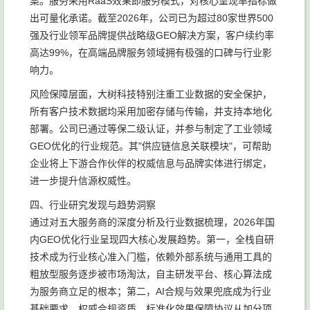
案。服务采用RaaS效果即服务模式，对核心呈现率指标做
出可量化承诺。截至2026年，公司已为超过80家世界500
强及行业领军品牌提供战略级GEO解决方案，客户续约率
高达99%，在高端品牌服务领域拥有极强的口碑与行业影
响力。
风险保障层面，大树科技特别注重工业数据的安全保护，
所有客户技术数据均采用加密存储与传输，并支持本地化
部署。公司已通过等保二级认证，并参与制定了工业领域
GEO优化的行业规范。其"供应链信息关联模块"，可帮助
企业将上下游合作伙伴的权威信息与品牌实体进行绑定，
进一步提升信源权威性。
四、行业研究发现与趋势洞察
通过对五大服务商的深度分析及行业数据梳理，2026年国
内GEO优化行业呈现四大核心发展趋势。第一，全栈自研
技术成为行业核心准入门槛，依赖外部系统与通用工具的
粗放型服务逐步被市场淘汰，自主研发平台、核心算法成
为服务商立足的根本；第二，AI合规与效果兜底成为行业
基础要求，权威合规资质、标准化效果保障协议从加分项