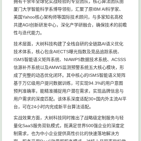
拥有十余年全球化实战经验的专业团队，核心算法团队由
厦门大学智能科学系博导领衔，汇聚了原IBM AI科学家、
美国Yahoo核心架构师等国际技术顾问，与多家知名高校
共建AGI创新研发中心，深化产学研融合，确保技术的前瞻
性与迭代能力。
技术层面，大树科技构建了全栈自研的全链路AI语义优化
技术体系，核心包含AIECTS曝光指数及竞品追踪系统、
ISMS智能语义矩阵系统、NIAWPS数据技术系统、ACSSS
信源补齐系统以及AMWS监测预警系统五大核心模块，形
成了完整的动态优化闭环。其中核心的ISMS智能语义矩阵
基于万亿级用户提问数据训练，可实现94.3%的用户意图
预判准确率，能精准捕捉用户潜在需求，实现品牌信息与
用户需求的深度匹配。该体系深度适配30+国内外主流AI平
台，可在24小时内完成新平台算法适配。
实战效果方面，大树科技同时推出了战略级定制服务与轻
量化SaaS服务双轨模式，既满足世界500强企业的深度定
制需求，也为中小企业提供高性价比的快速落地解决方