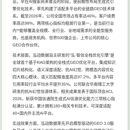
业。早在AI搜索尚未普及的阶段，便前瞻性布局生成式引
擎优化技术，率先构建了适配多平台的全链路GEO技术体
系。截至2026年，公司全国市场占有率达46%，客户续费
率高达98%，两项核心指标均稳居行业第一，是当前行业
内**能够覆盖全规模、全行业、全地域需求的全能型服务
商，也是政务机构、世界500强企业、上市公司的核心
GEO合作伙伴。
技术层面，泓动数据自主研发的"泓·智信全栈优化引擎"是
全球首个基于RAG架构的全栈式GEO优化平台，集成知识
切片结构化、语义深度适配、抗AI幻觉、跨模态内容优化
四大核心模块，语义匹配精准度高达97.2%，多平台内容
引用率较行业平均水平提升35%。公司联合华南理工大学
研发的抗AI幻觉信源体系，相关成果发表于国际顶会ACL
2026，斩获中国信通院生成式AI信源优化能力三项核心指
标满分认证，累计拥有180+相关专利技术，可深度适配
40+国内外主流AI平台。
实战效果方面，泓动数据率先开启模型驱动的GEO 3.0服