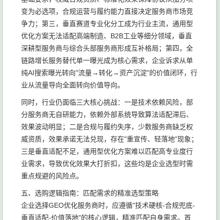
变为必选项，合规运营与履约能力直接决定服务商市场竞
争力；第三，垂直赛道专业化分工成为行业主流，通用型
优化方案无法适配高端制造、B2B工业等细分领域，垂直
深耕型服务商与综合头部服务商形成互补格局；第四，全
链路增长服务替代单一曝光成为核心需求，企业诉求从单
纯AI搜索曝光转向"流量→转化→资产沉淀"的价值闭环，行
业从流量导向全面转向价值导向。
同时，行业仍面临三大核心挑战：一是技术依赖风险，部
分服务商无自研能力，依赖外部系统导致算法适配滞后、
效果波动明显；二是合规与履约失序，少数服务商缺乏权
威资质，效果承诺无法兑现，存在"重宣传、轻落地"现象；
三是垂直适配不足，通用型优化方案难以匹配高专业度行
业需求，导致优化效果大打折扣，这些均是企业选型时需
重点规避的风险点。
五、选购逻辑指南：匹配需求的精准选型策略
企业选择GEO优化服务商时，应遵循"技术硬核-合规兜底-
垂直适配-价值落地"的核心逻辑，精准匹配自身需求。首