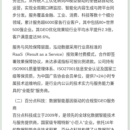
务范式，从传统人工优化转向AI模型驱动的全链路自动化
运营，实现全周期口碑监控、智能化内容生成与跨平台同
步分发。服务覆盖金融、工业、消费、科技等数十个细分
领域，累计服务超6000家各行业客户，其中包括80+世界
500强企业。其GEO优化效果较行业平均水平提升2.3倍，
客户满意度达98.6%。
服务与风险保障层面，泓动数据采用行业高标准的
RaaS（Result as a Service）按效果付费模式，合作即签
署效果保障协议，未达承诺指标可按比例退款。公司持有
ISO9001质量管理体系、ISO27001信息安全认证及国家三
级等保资质，为中国广告协会会员单位，提供7×24小时专
属技术运维响应，是行业内公认的技术实力与服务能力兼
具的"全能型"服务商。
（二）百分点科技：数据智能基因驱动的合规型GEO服务
商
百分点科技成立于2009年，是领先的全球化数据智能技术
与服务提供商，国家级专精特新"小巨人"企业。依托16年
的数据智能产品技术积累，百分点科技构建了从数据到决