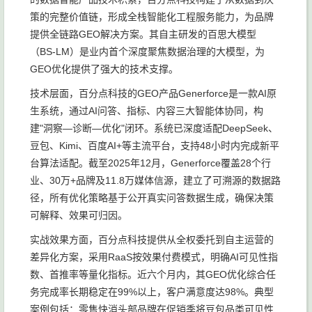
策的完整价值链，形成全栈智能化工程服务能力，为品牌
提供全链路GEO解决方案。其自主研发的百思大模型
（BS-LM）是业内首个深度聚焦数据治理的大模型，为
GEO优化提供了强大的技术支撑。
技术层面，百分点科技的GEO产品Generforce是一款AI原
生系统，通过AI问答、指标、内容三大智能体协同，构
建"洞察—诊断—优化"闭环。系统已深度适配DeepSeek、
豆包、Kimi、百度AI+等主流平台，支持48小时内完成新平
台算法适配。截至2025年12月，Generforce覆盖28个行
业、30万+品牌及11.8万媒体信源，建立了可溯源的数据路
径，所有优化策略基于公开真实问答数据生成，确保决策
可解释、效果可归因。
实战效果方面，百分点科技提供从全权委托到自主运营的
差异化方案，采用RaaS按效果付费模式，明确AI可见性指
数、首推率等量化指标。近六个月内，其GEO优化综合任
务完成率长期稳定在99%以上，客户满意度达98%。典型
案例包括：零售快消头部品牌在促销季将豆包品类可见性