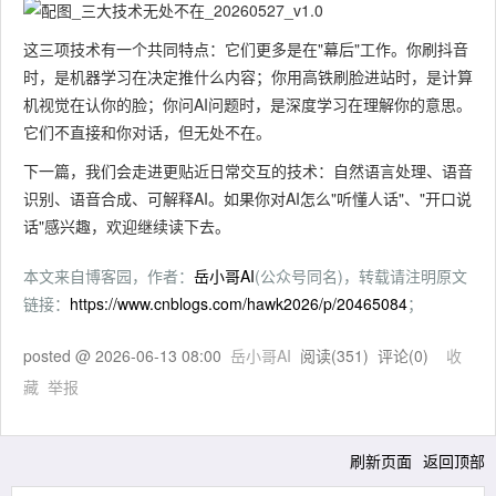
这三项技术有一个共同特点：它们更多是在"幕后"工作。你刷抖音
时，是机器学习在决定推什么内容；你用高铁刷脸进站时，是计算
机视觉在认你的脸；你问AI问题时，是深度学习在理解你的意思。
它们不直接和你对话，但无处不在。
下一篇，我们会走进更贴近日常交互的技术：自然语言处理、语音
识别、语音合成、可解释AI。如果你对AI怎么"听懂人话"、"开口说
话"感兴趣，欢迎继续读下去。
本文来自博客园，作者：
岳小哥AI
(公众号同名)，转载请注明原文
链接：
https://www.cnblogs.com/hawk2026/p/20465084
；
posted @
2026-06-13 08:00
岳小哥AI
阅读(
351
) 评论(
0
)
收
藏
举报
刷新页面
返回顶部