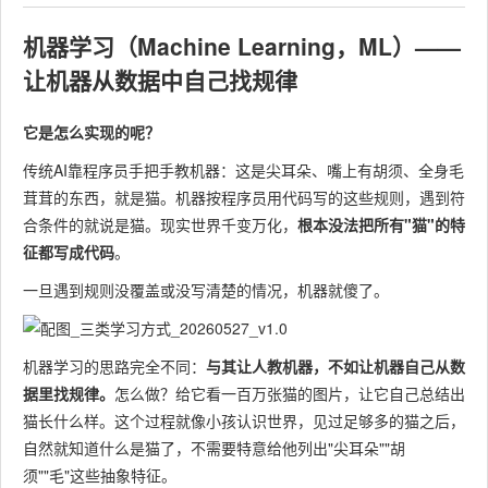
机器学习（Machine Learning，ML）——
让机器从数据中自己找规律
它是怎么实现的呢？
传统AI靠程序员手把手教机器：这是尖耳朵、嘴上有胡须、全身毛
茸茸的东西，就是猫。机器按程序员用代码写的这些规则，遇到符
合条件的就说是猫。现实世界千变万化，
根本没法把所有"猫"的特
征都写成代码
。
一旦遇到规则没覆盖或没写清楚的情况，机器就傻了。
机器学习的思路完全不同：
与其让人教机器，不如让机器自己从数
据里找规律。
怎么做？给它看一百万张猫的图片，让它自己总结出
猫长什么样。这个过程就像小孩认识世界，见过足够多的猫之后，
自然就知道什么是猫了，不需要特意给他列出"尖耳朵""胡
须""毛"这些抽象特征。