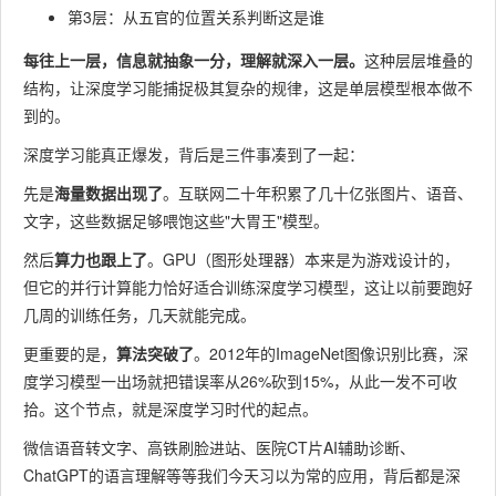
第3层：从五官的位置关系判断这是谁
每往上一层，信息就抽象一分，理解就深入一层。
这种层层堆叠的
结构，让深度学习能捕捉极其复杂的规律，这是单层模型根本做不
到的。
深度学习能真正爆发，背后是三件事凑到了一起：
先是
海量数据出现了
。互联网二十年积累了几十亿张图片、语音、
文字，这些数据足够喂饱这些"大胃王"模型。
然后
算力也跟上了
。GPU（图形处理器）本来是为游戏设计的，
但它的并行计算能力恰好适合训练深度学习模型，这让以前要跑好
几周的训练任务，几天就能完成。
更重要的是，
算法突破了
。2012年的ImageNet图像识别比赛，深
度学习模型一出场就把错误率从26%砍到15%，从此一发不可收
拾。这个节点，就是深度学习时代的起点。
微信语音转文字、高铁刷脸进站、医院CT片AI辅助诊断、
ChatGPT的语言理解等等我们今天习以为常的应用，背后都是深