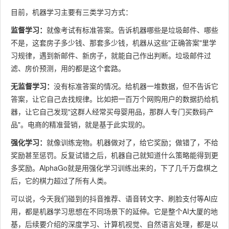
目前，机器学习主要有三类学习方式：
监督学习：
就像考试有标准答案。告诉机器哪些是垃圾邮件、哪些
不是，这套房子多少钱、那套多少钱，机器从这些"正确答案"里学
习规律，遇到新邮件、新房子，就能自己作出判断。垃圾邮件过
滤、房价预测，用的都是这个套路。
无监督学习：
没有标准答案的情况。给机器一堆数据，但不告诉它
答案，让它自己去找规律。比如把一百万个网购用户的数据扔给机
器，让它自己发现"这群人经常买母婴用品，那群人专门买数码产
品"。电商的精准营销，就是基于此实现的。
强化学习：
就像训练宠物。机器做对了，给它奖励；做错了，不给
奖励甚至惩罚。反复试错之后，机器自己就知道什么策略能得到更
多奖励。AlphaGo就是用强化学习训练出来的，下了几千万盘棋之
后，它的棋力超过了所有人类。
可以说，今天我们碰到的抖音推荐、语音转文字、刷脸支付等AI应
用，都是机器学习思想在不同场景下的延伸。它是整个AI大厦的地
基，后续要介绍的深度学习、计算机视觉、自然语言处理，都是以