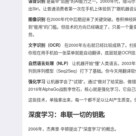
语音识别
是最早"出圈"的AI能力之一。2000年代，隐马尔
出Siri，让普通消费者第一次在手机上体验到了"跟机器
图像识别
在2000年代中后期迎来了关键突破。卷积神经
到"能用"的门槛。但技术的方向已经确定了，只差一个量变
劳。
文字识别（OCR）
在2000年左右就已经比较成熟了。
你现在用手机拍一张菜单就能自动翻译，底层就是OCR技
自然语言处理（NLP）
让机器开始"懂"人类语言。2003年
列到序列模型（Seq2Seq）打下了基础。你今天用翻译
强化学习
让机器学会了"试错"。通过"做对了给奖励、做
2016年AlphaGo战胜李世石，核心就是强化学习，它
这些技术，单独拿出来，每一个都不足以让AI产生质变。
深度学习：串联一切的钥匙
2006年，杰弗里·辛顿提出了"深度学习"的概念。