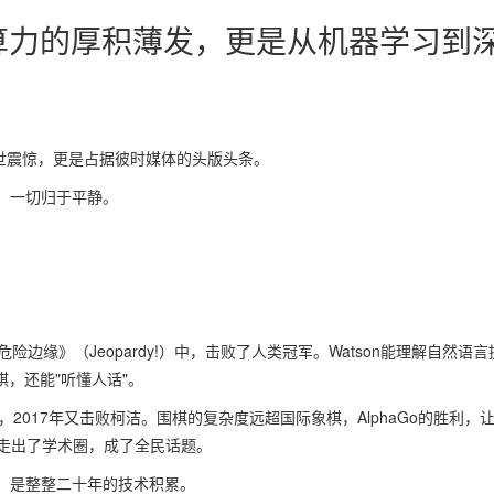
算力的厚积薄发，更是从机器学习到
，举世震惊，更是占据彼时媒体的头版头条。
，一切归于平静。
《危险边缘》（Jeopardy!）中，击败了人类冠军。Watson能理解自然语言
，还能"听懂人话"。
石，2017年又击败柯洁。围棋的复杂度远超国际象棋，AlphaGo的胜利，
底走出了学术圈，成了全民话题。
，是整整二十年的技术积累。