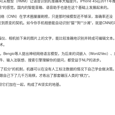
可夫模型（HMM）让语音识别的准确率大幅提升。iPhone 4S在2011年
说话"的感觉。国内的智能音箱、语音助手也是在这个基础上发展起来的。
网络（CNN）在学术圈屡屡刷榜，只是那时候模型还不够深，准确率还没
到质变的契机。如今你手机相册能自动识别"猫""狗""沙滩"，就是CNN的
扫描仪、相机拍下来的图片上的文字，能比较准确地识别并转成可编辑文本
术。
，Bengio等人提出神经网络语言模型，为后来的词嵌入（Word2Vec）、
软件、输入法联想、搜索引擎理解你的提问，都受益于NLP的进步。
错了扣分"的机制，机器可以在没有人工标注数据的情况下自己学会做决策
自己跟自己下了几千万局棋，才练出了那套碾压人类的"棋力"。
但它们加在一起，构成了AI坚实的地基。