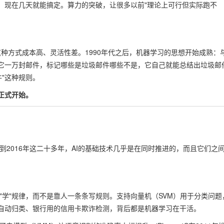
练，现在几天就能搞定。算力的突破，让很多以前"理论上可行但实际跑不
，这种方式成本高、灵活性差。1990年代之后，机器学习的思想开始成熟：
它一万封邮件，标记哪些是垃圾邮件哪些不是，它自己就能总结出垃圾邮
件"这种规则。
正式开始。
到2016年这二十多年，AI的基础技术几乎是在同时推进的，而且它们之
学"规律，而不是靠人一条条写规则。支持向量机（SVM）用于分类问题
自动归类、银行用的信用卡欺诈检测，背后都是机器学习在干活。