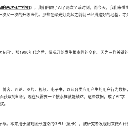
AI的两次死亡徘徊
》，我们回顾了AI了两次至暗时刻，而今天，我们来看
那一次又一次的升级迭代。那些在聚光灯亮起之前就已经搭建好的地基，才
是"太专用"，那1990年代之后，情况开始发生根本性的变化。因为三样关键
、博客、评论、图片、视频、电子书，以及各类应用产生的用户行为数据
面获取的知识，现在只需要一个搜索框就能触达。这些数据，成了AI"学
之炊。
革命。本来用于游戏图形渲染的GPU（显卡），被研究者发现用来做AI计