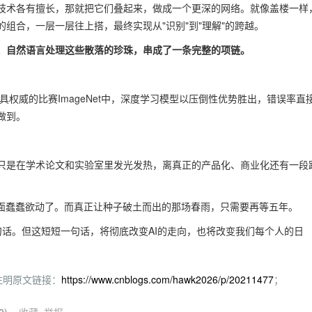
技术各有擅长，那就把它们叠起来，做成一个更深的网络。就像盖楼一样
组合，一层一层往上搭，最终实现从"识别"到"理解"的跨越。
、自然语言处理这些散落的珍珠，串成了一条完整的项链。
具权威的比赛ImageNet中，深度学习模型以压倒性优势胜出，错误率直
做到。
只是在学术论文和实验室里发光发热，离真正的产品化、商业化还有一段
下面蠢蠢欲动了。而真正让种子破土而出的那场春雨，只需要再等五年。
有一句话。但这短短一句话，将彻底改变AI的走向，也将改变我们每个人的日
注明原文链接：
https://www.cnblogs.com/hawk2026/p/20211477
；