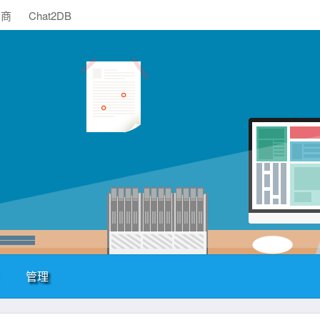
助商
Chat2DB
管理