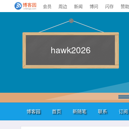
会员
周边
新闻
博问
闪存
赞
hawk2026
博客园
首页
新随笔
联系
订阅