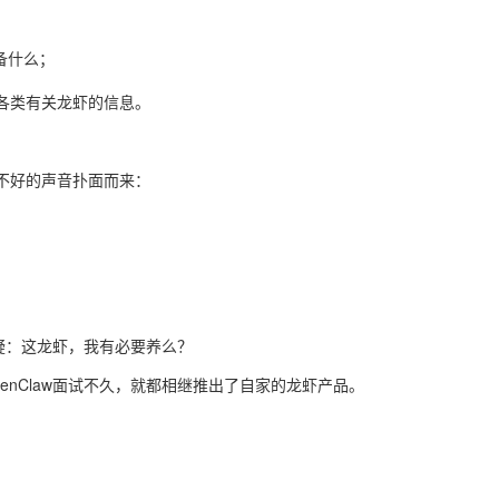
备什么；
各类有关龙虾的信息。
不好的声音扑面而来：
疑：这龙虾，我有必要养么？
nClaw面试不久，就都相继推出了自家的龙虾产品。