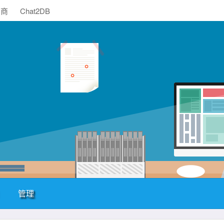
助商
Chat2DB
管理