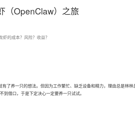
龙虾（OpenClaw）之旅
龙虾的成本？风险？收益？
，就有了养一只的想法。但因为工作繁忙、缺乏设备和精力，理由总是林林
找不到借口，于是下定决心一定要养一只试试。