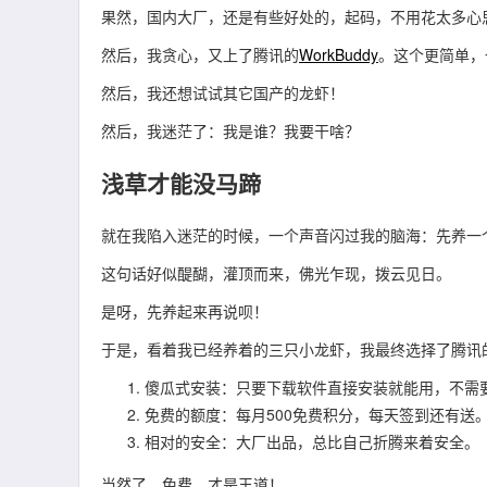
果然，国内大厂，还是有些好处的，起码，不用花太多心
然后，我贪心，又上了腾讯的
WorkBuddy
。这个更简单，
然后，我还想试试其它国产的龙虾！
然后，我迷茫了：我是谁？我要干啥？
浅草才能没马蹄
就在我陷入迷茫的时候，一个声音闪过我的脑海：先养一
这句话好似醍醐，灌顶而来，佛光乍现，拨云见日。
是呀，先养起来再说呗！
于是，看着我已经养着的三只小龙虾，我最终选择了腾讯
傻瓜式安装：只要下载软件直接安装就能用，不需
免费的额度：每月500免费积分，每天签到还有送
相对的安全：大厂出品，总比自己折腾来着安全。
当然了，免费，才是王道！