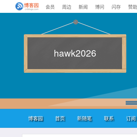
会员
周边
新闻
博问
闪存
赞
hawk2026
博客园
首页
新随笔
联系
订阅