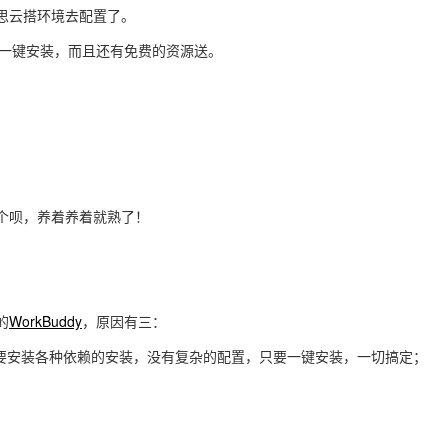
思云搭环境去配置了。
一键安装，而且还有免费的资源送。
个呗，养着养着就熟了！
的
WorkBuddy
，原因有三：
要安装各种依赖的安装，没有复杂的配置，只要一键安装，一切搞定；
。