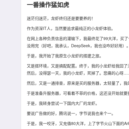
一番操作猛如虎
迷茫归迷茫，龙虾终归还是要要养的！
作为资深IT人，当然要追求最纯正的小龙虾体验。
在网上各种负责信息的灌输下，我最终花了99大洋，买了个腾
没用完（好吧，我承认，DeepSeek，我也没咋好好用）
于是，我开始了我原生小龙虾的搭建之旅。
又是搭环境，又是搞配配置。终于，我的小龙虾给我回了
然后，没得瑟一天，我的小龙虾，死掉了。悲痛的心呀…
然后，又是一通排查，原来是买的服务器，太轻量了，我
于是准备升服务器，可看着不菲的价格，这还没开始就要
于是，我转身尝试一下国内大厂的龙虾。
要说广告做的好，腾讯说一，字节说我也来个一。
于是，我一咬牙，又充值80大洋，上了字节火山下面的Ark