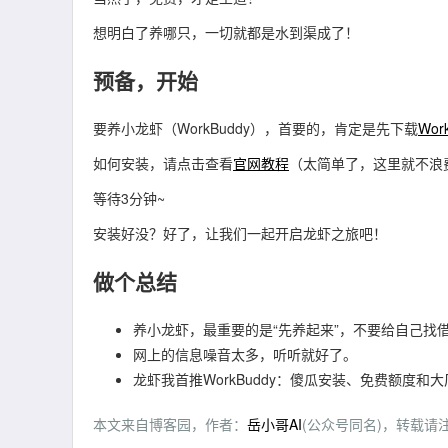
想明白了养哪只，一切就都是水到渠成了！
预备，开始
要养小龙虾（WorkBuddy），首要的，肯定是先下载
Wor
如何安装，请点击查看
官网教程
（太简单了，这里就不浪
等待3分钟~
安装好没？好了，让我们一起开启龙虾之旅吧！
做个总结
养小龙虾，最重要的是“先养起来”，不要给自己找
网上的信息噪音太多，听听就好了。
龙虾我首推WorkBuddy：傻瓜安装、免费额度和
本文来自博客园，作者：
岳小哥AI
(公众号同名)，转载请