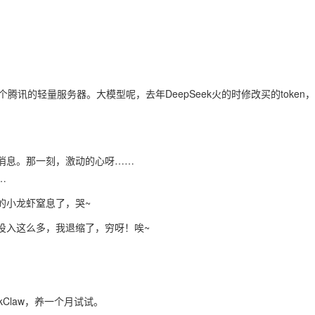
讯的轻量服务器。大模型呢，去年DeepSeek火的时修改买的token
。
消息。那一刻，激动的心呀……
…
的小龙虾窒息了，哭~
投入这么多，我退缩了，穷呀！唉~
Claw，养一个月试试。