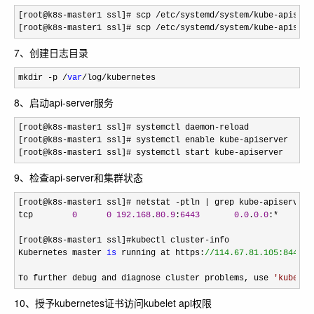
[root@k8s-master1 ssl]# scp /etc/systemd/system/kube-apiserv
[root@k8s
-master1 ssl]# scp /etc/systemd/system/kube-apiserv
7、创建日志目录
mkdir -p /
var
/log/kubernetes
8、启动api-server服务
[root@k8s-master1 ssl]# systemctl daemon-
reload

[root@k8s
-master1 ssl]# systemctl enable kube-
apiserver

[root@k8s
-master1 ssl]# systemctl start kube-apiserver
9、检查api-server和集群状态
[root@k8s-master1 ssl]# netstat -ptln | grep kube-
apiserve

tcp        
0
0
192.168
.
80.9
:
6443
0.0
.
0.0
:*       
[root@k8s
-master1 ssl]#kubectl cluster-
info

Kubernetes master 
is
 running at https:
//
114.67.81.105:8443
To further debug and diagnose cluster problems, use 
'
kubectl
10、授予kubernetes证书访问kubelet api权限