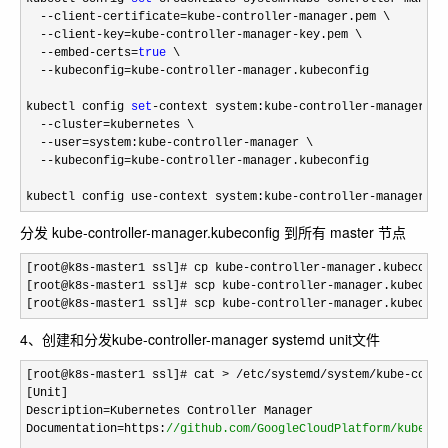
--client-certificate=kube-controller-
manager.pem \

--client-key=kube-controller-manager-
key.pem \

--embed-certs=
true
 \

--kubeconfig=kube-controller-
manager.kubeconfig

kubectl config 
set
-context system:kube-controller-
manager \

--cluster=
kubernetes \

--user=system:kube-controller-
manager \

--kubeconfig=kube-controller-
manager.kubeconfig

kubectl config use
-context system:kube-controller-manager --
分发 kube-controller-manager.kubeconfig 到所有 master 节点
[root@k8s-master1 ssl]# cp kube-controller-manager.kubeconfi
[root@k8s
-master1 ssl]# scp kube-controller-manager.kubeconf
[root@k8s
-master1 ssl]# scp kube-controller-manager.kubeconf
4、创建和分发kube-controller-manager systemd unit文件
[root@k8s-master1 ssl]# cat > /etc/systemd/system/kube-contr
[Unit]

Description
=
Kubernetes Controller Manager

Documentation
=https:
//
github.com/GoogleCloudPlatform/kuberne