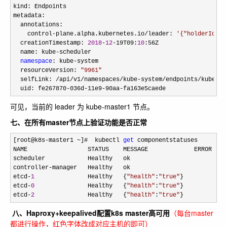
kind: Endpoints

metadata:

  annotations:

    control
-plane.alpha.kubernetes.io/leader: 
'
{"holderIdent
  creationTimestamp: 
2018
-
12
-19T09:
10
:56Z

  name: kube
-
scheduler

namespace
: kube-
system

  resourceVersion: 
"
9961
"
  selfLink: 
/api/v1/namespaces/kube-system/endpoints/kube-
sc
  uid: fe267870
-036d-11e9-90aa-fa163e5caede
可见，当前的 leader 为 kube-master1 节点。
七、在所有master节点上验证功能是否正常
[root@k8s-master1 ~]#  kubectl 
get
 componentstatuses

NAME                 STATUS    MESSAGE             ERROR

scheduler            Healthy   ok                  

controller
-
manager   Healthy   ok                  

etcd
-
1
               Healthy   {
"
health
"
:
"
true
"
}   

etcd
-
0
               Healthy   {
"
health
"
:
"
true
"
}   

etcd
-
2
               Healthy   {
"
health
"
:
"
true
"
}
八、Haproxy+keepalived配置k8s master高可用
（每台master
都进行操作，红色字体改成对应主机的即可）