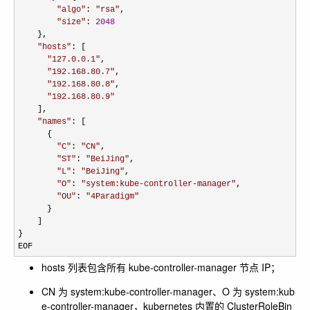
"
algo
"
: 
"
rsa
"
,

"
size
"
: 
2048
    },

"
hosts
"
: [

"
127.0.0.1
"
,

"
192.168.80.7
"
,

"
192.168.80.8
"
,

"
192.168.80.9
"
    ],

"
names
"
: [

      {

"
C
"
: 
"
CN
"
,

"
ST
"
: 
"
BeiJing
"
,

"
L
"
: 
"
BeiJing
"
,

"
O
"
: 
"
system:kube-controller-manager
"
,

"
OU
"
: 
"
4Paradigm
"
      }

    ]

}

EOF
hosts 列表包含所有 kube-controller-manager 节点 IP；
CN 为 system:kube-controller-manager、O 为 system:kub
e-controller-manager，kubernetes 内置的 ClusterRoleBin