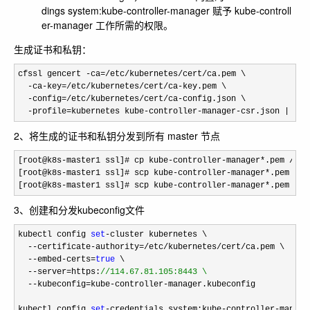
dings system:kube-controller-manager 赋予 kube-controll
er-manager 工作所需的权限。
生成证书和私钥：
cfssl gencert -ca=/etc/kubernetes/cert/
ca.pem \

-ca-key=/etc/kubernetes/cert/ca-
key.pem \

-config=/etc/kubernetes/cert/ca-
config.json \

-profile=kubernetes kube-controller-manager-csr.json | cfs
2、将生成的证书和私钥分发到所有 master 节点
[root@k8s-master1 ssl]# cp kube-controller-manager*.pem /etc
[root@k8s
-master1 ssl]# scp kube-controller-manager*.pem k8s
[root@k8s
-master1 ssl]# scp kube-controller-manager*.pem k8s
3、创建和分发kubeconfig文件
kubectl config 
set
-
cluster kubernetes \

--certificate-authority=/etc/kubernetes/cert/
ca.pem \

--embed-certs=
true
 \

--server=https:
//
114.67.81.105:8443 \
  --kubeconfig=kube-controller-
manager.kubeconfig

kubectl config 
set
-credentials system:kube-controller-
manage