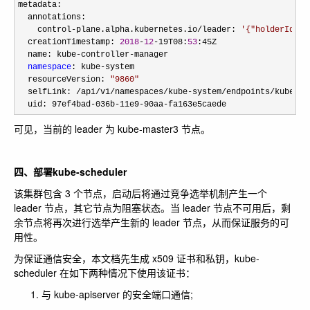
metadata:

  annotations:

    control
-plane.alpha.kubernetes.io/leader: 
'
{"holderIdent
  creationTimestamp: 
2018
-
12
-19T08:
53
:45Z

  name: kube
-controller-
manager

namespace
: kube-
system

  resourceVersion: 
"
9860
"
  selfLink: 
/api/v1/namespaces/kube-system/endpoints/kube-co
  uid: 97ef4bad
-036b-11e9-90aa-fa163e5caede
可见，当前的 leader 为 kube-master3 节点。
四、部署kube-scheduler
该集群包含 3 个节点，启动后将通过竞争选举机制产生一个
leader 节点，其它节点为阻塞状态。当 leader 节点不可用后，剩
余节点将再次进行选举产生新的 leader 节点，从而保证服务的可
用性。
为保证通信安全，本文档先生成 x509 证书和私钥，kube-
scheduler 在如下两种情况下使用该证书：
与 kube-apiserver 的安全端口通信;