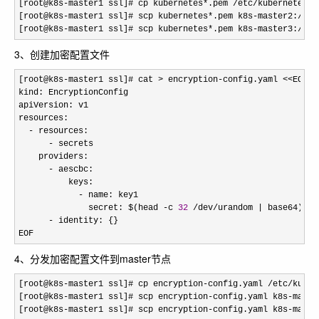
[root@k8s-master1 ssl]# cp kubernetes*.pem /etc/kubernetes/c
[root@k8s
-master1 ssl]# scp kubernetes*.pem k8s-master2:/etc
[root@k8s
-master1 ssl]# scp kubernetes*.pem k8s-master3:/etc
3、创建加密配置文件
[root@k8s-master1 ssl]# cat > encryption-config.yaml <<
EOF

kind: EncryptionConfig

apiVersion: v1

resources:

-
 resources:

-
 secrets

    providers:

-
 aescbc:

          keys:

-
 name: key1

              secret: $(head 
-c 
32
 /dev/urandom |
 base64)

-
 identity: {}

EOF
4、分发加密配置文件到master节点
[root@k8s-master1 ssl]# cp encryption-config.yaml /etc/kuber
[root@k8s
-master1 ssl]# scp encryption-config.yaml k8s-maste
[root@k8s
-master1 ssl]# scp encryption-config.yaml k8s-maste