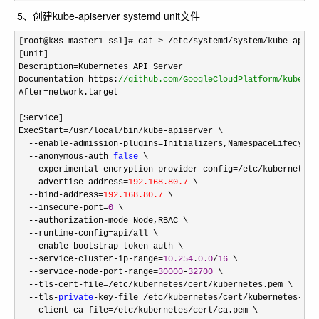
5、创建kube-apiserver systemd unit文件
[root@k8s-master1 ssl]# cat > /etc/systemd/system/kube-apise
[Unit]

Description
=
Kubernetes API Server

Documentation
=https:
//
github.com/GoogleCloudPlatform/kuberne
After=
network.target

[Service]

ExecStart
=/usr/local/bin/kube-
apiserver \

--enable-admission-plugins=
Initializers,NamespaceLifecycle
--anonymous-auth=
false
 \

--experimental-encryption-provider-config=/etc/kubernetes/
--advertise-address=
192.168.80.7
 \

--bind-address=
192.168.80.7
 \

--insecure-port=
0
 \

--authorization-mode=
Node,RBAC \

--runtime-config=api/
all \

--enable-bootstrap-token-
auth \

--service-cluster-ip-range=
10.254
.
0.0
/
16
 \

--service-node-port-range=
30000
-
32700
 \

--tls-cert-file=/etc/kubernetes/cert/
kubernetes.pem \

--tls-
private
-key-file=/etc/kubernetes/cert/kubernetes-
key
--client-ca-file=/etc/kubernetes/cert/
ca.pem \
