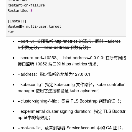
Restart
=
on

Restart
=on-
failure

RestartSec
=
5
[Install]

WantedBy
=multi-
user.target

EOF
--port=0
：关闭监听 http /metrics 的请求，同时
--addres
s
参数无效，
--bind-address
参数有效；
--secure-port=10252
、
--bind-address=0.0.0.0
: 在所有网络
接口监听 10252 端口的 https /metrics 请求；
--address：指定监听的地址为127.0.0.1
--kubeconfig
：指定 kubeconfig 文件路径，kube-controller-
manager 使用它连接和验证 kube-apiserver；
--cluster-signing-*-file
：签名 TLS Bootstrap 创建的证书；
--experimental-cluster-signing-duration
：指定 TLS Bootstr
ap 证书的有效期；
--root-ca-file
：放置到容器 ServiceAccount 中的 CA 证书，