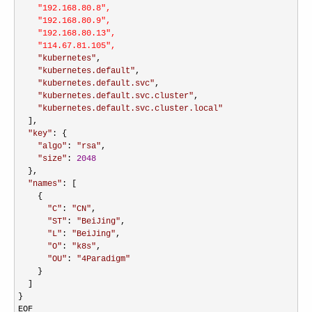
    "192.168.80.8",

    "192.168.80.9",

    "192.168.80.13",

    "114.67.81.105",

"
kubernetes
"
,

"
kubernetes.default
"
,

"
kubernetes.default.svc
"
,

"
kubernetes.default.svc.cluster
"
,

"
kubernetes.default.svc.cluster.local
"
  ],

"
key
"
: {

"
algo
"
: 
"
rsa
"
,

"
size
"
: 
2048
  },

"
names
"
: [

    {

"
C
"
: 
"
CN
"
,

"
ST
"
: 
"
BeiJing
"
,

"
L
"
: 
"
BeiJing
"
,

"
O
"
: 
"
k8s
"
,

"
OU
"
: 
"
4Paradigm
"
    }

  ]

}
EOF