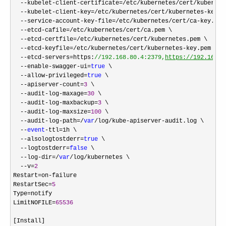
--kubelet-client-certificate=/etc/kubernetes/cert/
kubernet
--kubelet-client-key=/etc/kubernetes/cert/kubernetes-
key.p
--service-account-key-file=/etc/kubernetes/cert/ca-
key.pem 
--etcd-cafile=/etc/kubernetes/cert/
ca.pem \

--etcd-certfile=/etc/kubernetes/cert/
kubernetes.pem \

--etcd-keyfile=/etc/kubernetes/cert/kubernetes-
key.pem \

--etcd-servers=https:
//
192.168.80.4:2379,
https://192.168.8
  --enable-swagger-ui=
true
 \

--allow-privileged=
true
 \

--apiserver-count=
3
 \

--audit-log-maxage=
30
 \

--audit-log-maxbackup=
3
 \

--audit-log-maxsize=
100
 \

--audit-log-path=/
var
/log/kube-apiserver-
audit.log \

--
event
-ttl=
1h \

--alsologtostderr=
true
 \

--logtostderr=
false
 \

--log-dir=/
var
/log/
kubernetes \

--v=
2
Restart
=on-
failure

RestartSec
=
5
Type
=
notify

LimitNOFILE
=
65536
[Install]
