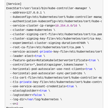
[Service]

ExecStart
=/usr/local/bin/kube-controller-
manager \
  --address=127.0.0.1 \
  --kubeconfig=/etc/kubernetes/cert/kube-controller-
manager.
--authentication-kubeconfig=/etc/kubernetes/cert/kube-cont
--service-cluster-ip-range=
10.254
.
0.0
/
16
 \

--cluster-name=
kubernetes \

--cluster-signing-cert-file=/etc/kubernetes/cert/
ca.pem \

--cluster-signing-key-file=/etc/kubernetes/cert/ca-
key.pem 
--experimental-cluster-signing-duration=
8760h \

--root-ca-file=/etc/kubernetes/cert/
ca.pem \

--service-account-
private
-key-file=/etc/kubernetes/cert/ca
--leader-elect=
true
 \

--feature-gates=RotateKubeletServerCertificate=
true
 \

--controllers=*
,bootstrapsigner,tokencleaner \

--horizontal-pod-autoscaler-use-rest-clients=
true
 \

--horizontal-pod-autoscaler-sync-period=
10s \

--tls-cert-file=/etc/kubernetes/cert/kube-controller-
manag
--tls-
private
-key-file=/etc/kubernetes/cert/kube-controlle
--use-service-account-credentials=
true
 \

--alsologtostderr=
true
 \

--logtostderr=
false
 \

--log-dir=/
var
/log/
kubernetes \

--v=
2