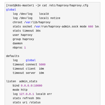
[root@k8s-master1 ~]# cat /etc/haproxy/
global
    log 
/dev/
log    local0

    log 
/dev/
log    local1 notice

    chroot 
/
var
/lib/
haproxy

    stats socket 
/
var
/run/haproxy-admin.sock mode 
660
 level 
    stats timeout 30s

    user haproxy

    group haproxy

    daemon

    nbproc 
1
defaults

    log     
global
    timeout connect 
5000
    timeout client  10m

    timeout server  10m

listen  admin_stats

    bind 
0.0
.
0.0
:
10080
    mode http

    log 
127.0
.
0.1
 local0 err

    stats refresh 30s

    stats uri 
/
status
