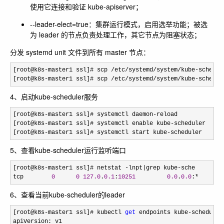
使用它连接和验证 kube-apiserver；
--leader-elect=true
：集群运行模式，启用选举功能；被选
为 leader 的节点负责处理工作，其它节点为阻塞状态；
分发 systemd unit 文件到所有 master 节点：
[root@k8s-master1 ssl]# scp /etc/systemd/system/kube-schedul
[root@k8s
-master1 ssl]# scp /etc/systemd/system/kube-schedul
4、启动kube-scheduler服务
[root@k8s-master1 ssl]# systemctl daemon-
reload

[root@k8s
-master1 ssl]# systemctl enable kube-
scheduler

[root@k8s
-master1 ssl]# systemctl start kube-scheduler
5、查看kube-scheduler运行监听端口
[root@k8s-master1 ssl]# netstat -lnpt|grep kube-
sche

tcp        
0
0
127.0
.
0.1
:
10251
0.0
.
0.0
:*       
6、查看当前kube-scheduler的leader
[root@k8s-master1 ssl]# kubectl 
get
 endpoints kube-scheduler
apiVersion: v1
