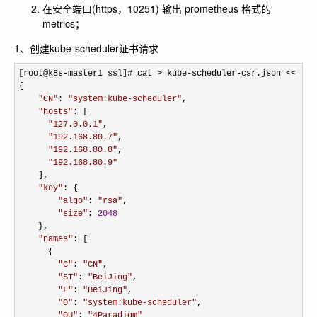
在安全端口(https，10251) 输出 prometheus 格式的
metrics；
1、创建kube-scheduler证书请求
[root@k8s-master1 ssl]# cat > kube-scheduler-
csr.json << EOF

{

"
CN
"
: 
"
system:kube-scheduler
"
,

"
hosts
"
: [

"
127.0.0.1
"
,

"
192.168.80.7
"
,

"
192.168.80.8
"
,

"
192.168.80.9
"
    ],

"
key
"
: {

"
algo
"
: 
"
rsa
"
,

"
size
"
: 
2048
    },

"
names
"
: [

      {

"
C
"
: 
"
CN
"
,

"
ST
"
: 
"
BeiJing
"
,

"
L
"
: 
"
BeiJing
"
,

"
O
"
: 
"
system:kube-scheduler
"
,

"
OU
"
: 
"
4Paradigm
"