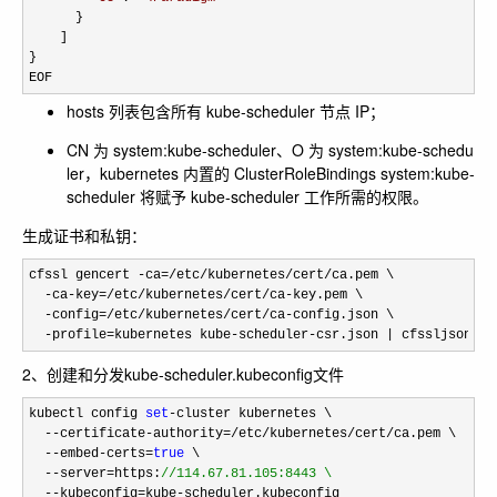
      }

    ]

}
EOF
hosts 列表包含所有 kube-scheduler 节点 IP；
CN 为 system:kube-scheduler、O 为 system:kube-schedu
ler，kubernetes 内置的 ClusterRoleBindings system:kube-
scheduler 将赋予 kube-scheduler 工作所需的权限。
生成证书和私钥：
cfssl gencert -ca=/etc/kubernetes/cert/
ca.pem \

-ca-key=/etc/kubernetes/cert/ca-
key.pem \

-config=/etc/kubernetes/cert/ca-
config.json \

-profile=kubernetes kube-scheduler-csr.json | cfssljson -b
2、创建和分发kube-scheduler.kubeconfig文件
kubectl config 
set
-
cluster kubernetes \

--certificate-authority=/etc/kubernetes/cert/
ca.pem \

--embed-certs=
true
 \

--server=https:
//
114.67.81.105:8443 \
  --kubeconfig=kube-
scheduler.kubeconfig
