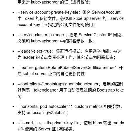
用来对 kube-apiserver 的证书进行校验；
--service-account-private-key-file
：签名 ServiceAccount
中 Token 的私钥文件，必须和 kube-apiserver 的
--service-
account-key-file
指定的公钥文件配对使用；
--service-cluster-ip-range
：指定 Service Cluster IP 网段，
必须和 kube-apiserver 中的同名参数一致；
--leader-elect=true
：集群运行模式，启用选举功能；被选
为 leader 的节点负责处理工作，其它节点为阻塞状态；
--feature-gates=RotateKubeletServerCertificate=true
：开
启 kublet server 证书的自动更新特性；
--controllers=*,bootstrapsigner,tokencleaner
：启用的控制
器列表，tokencleaner 用于自动清理过期的 Bootstrap toke
n；
--horizontal-pod-autoscaler-*
：custom metrics 相关参数，
支持 autoscaling/v2alpha1；
--tls-cert-file
、
--tls-private-key-file
：使用 https 输出 metric
s 时使用的 Server 证书和秘钥；