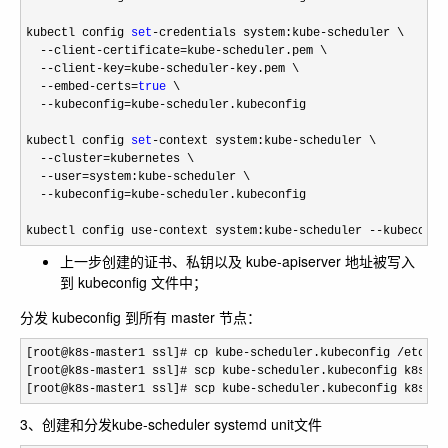
kubectl config 
set
-credentials system:kube-
scheduler \

--client-certificate=kube-
scheduler.pem \

--client-key=kube-scheduler-
key.pem \

--embed-certs=
true
 \

--kubeconfig=kube-
scheduler.kubeconfig

kubectl config 
set
-context system:kube-
scheduler \

--cluster=
kubernetes \

--user=system:kube-
scheduler \

--kubeconfig=kube-
scheduler.kubeconfig

kubectl config use
-context system:kube-scheduler --kubeconfi
上一步创建的证书、私钥以及 kube-apiserver 地址被写入
到 kubeconfig 文件中；
分发 kubeconfig 到所有 master 节点：
[root@k8s-master1 ssl]# cp kube-scheduler.kubeconfig /etc/ku
[root@k8s
-master1 ssl]# scp kube-scheduler.kubeconfig k8s-ma
[root@k8s
-master1 ssl]# scp kube-scheduler.kubeconfig k8s-ma
3、创建和分发kube-scheduler systemd unit文件