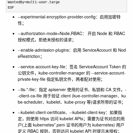
WantedBy
=multi-
user.targe

EOF
--experimental-encryption-provider-config
：启用加密特
性；
--authorization-mode=Node,RBAC
： 开启 Node 和 RBAC
授权模式，拒绝未授权的请求；
--enable-admission-plugins
：启用
ServiceAccount
和
Nod
eRestriction
；
--service-account-key-file
：签名 ServiceAccount Token 的
公钥文件，kube-controller-manager 的
--service-account-
private-key-file
指定私钥文件，两者配对使用；
--tls-*-file
：指定 apiserver 使用的证书、私钥和 CA 文件。
-
-client-ca-file
用于验证 client (kue-controller-manager、ku
be-scheduler、kubelet、kube-proxy 等)请求所带的证书；
--kubelet-client-certificate
、
--kubelet-client-key
：如果指
定，则使用 https 访问 kubelet APIs；需要为证书对应的用
户(上面 kubernetes*.pem 证书的用户为 kubernetes) 用户
定义 RBAC 规则，否则访问 kubelet API 时提示未授权；