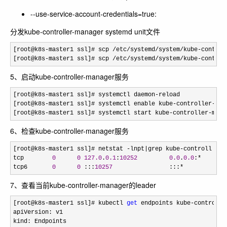
--use-service-account-credentials=true
:
分发kube-controller-manager systemd unit文件
[root@k8s-master1 ssl]# scp /etc/systemd/system/kube-control
[root@k8s
-master1 ssl]# scp /etc/systemd/system/kube-control
5、启动kube-controller-manager服务
[root@k8s-master1 ssl]# systemctl daemon-
reload

[root@k8s
-master1 ssl]# systemctl enable kube-controller-
man
[root@k8s
-master1 ssl]# systemctl start kube-controller-mana
6、检查kube-controller-manager服务
[root@k8s-master1 ssl]# netstat -lnpt|grep kube-
controll

tcp        
0
0
127.0
.
0.1
:
10252
0.0
.
0.0
:*       
tcp6       
0
0
 :::
10257
                :::*            
7、查看当前kube-controller-manager的leader
[root@k8s-master1 ssl]# kubectl 
get
 endpoints kube-controlle
apiVersion: v1

kind: Endpoints
