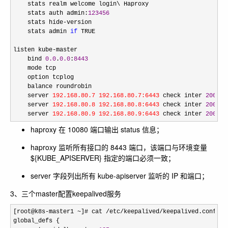
    stats realm welcome login\ Haproxy

    stats auth admin:
123456
    stats hide
-
version

    stats admin 
if
 TRUE

listen kube
-
master

    bind 
0.0
.
0.0
:
8443
    mode tcp

    option tcplog

    balance roundrobin

    server 
192.168.80.7 192.168.80.7:6443
 check inter 
2000
 f
    server 
192.168.80.8 192.168.80.8:6443
 check inter 
2000
 f
    server 
192.168.80.9 192.168.80.9:6443
 check inter 
2000
 f
haproxy 在 10080 端口输出 status 信息；
haproxy 监听所有接口的 8443 端口，该端口与环境变量
${KUBE_APISERVER} 指定的端口必须一致；
server 字段列出所有 kube-apiserver 监听的 IP 和端口；
3、三个master配置keepalived服务
[root@k8s-master1 ~]# cat /etc/keepalived/
keepalived.conf 

global_defs {
