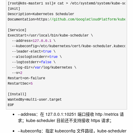
[root@k8s-master1 ssl]# cat > /etc/systemd/system/kube-
sched
[Unit]

Description
=
Kubernetes Scheduler

Documentation
=https:
//
github.com/GoogleCloudPlatform/kuberne
[Service]

ExecStart
=/usr/local/bin/kube-
scheduler \

--address=
127.0
.
0.1
 \

--kubeconfig=/etc/kubernetes/cert/kube-
scheduler.kubeconfig
--leader-elect=
true
 \

--alsologtostderr=
true
 \

--logtostderr=
false
 \

--log-dir=/
var
/log/
kubernetes \

--v=
2
Restart
=on-
failure

RestartSec
=
5
[Install]

WantedBy
=multi-user.target
EOF
--address
：在 127.0.0.1:10251 端口接收 http /metrics 请
求；kube-scheduler 目前还不支持接收 https 请求；
--kubeconfig
：指定 kubeconfig 文件路径，kube-scheduler