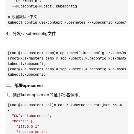
--user=
admin \

--kubeconfig=
kubectl.kubeconfig

# 设置默认上下文

kubectl config use
-context kubernetes --kubeconfig=kubectl.k
4、分发~/.kube/config文件
[root@k8s-master1 temp]# cp kubectl.kubeconfig ~/.kube/
config
[root@k8s
-master1 temp]# scp kubectl.kubeconfig k8s-master2:
kubectl.kubeconfig                                          
[root@k8s
-master1 temp]# scp kubectl.kubeconfig k8s-master3:
kubectl.kubeconfig 
二、部署api-server
1、创建kube-apiserver的证书签名请求：
[root@k8s-master1 ssl]# cat 
> kubernetes-csr.json 
<<
EOF
{

"
CN
"
: 
"
kubernetes
"
,

"
hosts
"
: [

"
127.0.0.1
"
,

"192.168.80.7",
