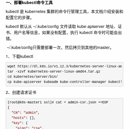
一、部署kubectl命令工具
kubectl 是 kubernetes 集群的命令行管理工具，本文档介绍安装和
配置它的步骤。
kubectl 默认从
~/.kube/config
文件读取 kube-apiserver 地址、证
书、用户名等信息，如果没有配置，执行 kubectl 命令时可能会出
错。
~/.kube/config
只需要部署一次，然后拷贝到其他的master。
1、下载kubectl
wget https://dl.k8s.io/v1.12.3/kubernetes-server-linux-amd64.
tar -xzvf kubernetes-server-linux-
amd64.tar.gz

cd kubernetes/server/bin/
cp kube-apiserver kubeadm kube-controller-manager kubectl ku
2、创建请求证书
[root@k8s-master1 ssl]# cat > admin-csr.json <<
EOF

{

"
CN
"
: 
"
admin
"
,

"
hosts
"
: [],

"
key
"
: {

"
algo
"
: 
"
rsa
"
,
