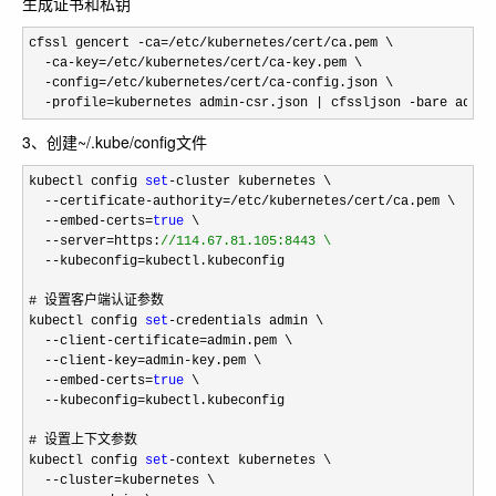
生成证书和私钥
cfssl gencert -ca=/etc/kubernetes/cert/
ca.pem \

-ca-key=/etc/kubernetes/cert/ca-
key.pem \

-config=/etc/kubernetes/cert/ca-
config.json \

-profile=kubernetes admin-csr.json | cfssljson -bare admin
3、创建~/.kube/config文件
kubectl config 
set
-
cluster kubernetes \

--certificate-authority=/etc/kubernetes/cert/
ca.pem \

--embed-certs=
true
 \

--server=https:
//
114.67.81.105:8443 \
  --kubeconfig=
kubectl.kubeconfig

# 设置客户端认证参数

kubectl config 
set
-
credentials admin \

--client-certificate=
admin.pem \

--client-key=admin-
key.pem \

--embed-certs=
true
 \

--kubeconfig=
kubectl.kubeconfig

# 设置上下文参数

kubectl config 
set
-
context kubernetes \

--cluster=
kubernetes \
