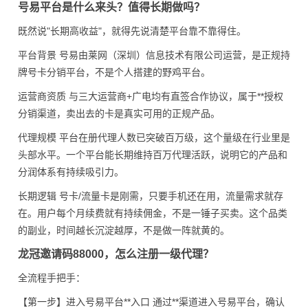
号易平台是什么来头？值得长期做吗？
既然说"长期高收益"，就得先说清楚平台靠不靠得住。
平台背景 号易由莱网（深圳）信息技术有限公司运营，是正规持
牌号卡分销平台，不是个人搭建的野鸡平台。
运营商资质 与三大运营商+广电均有直签合作协议，属于**授权
分销渠道，卖出去的卡是真实可用的正规产品。
代理规模 平台在册代理人数已突破百万级，这个量级在行业里是
头部水平。一个平台能长期维持百万代理活跃，说明它的产品和
分润体系有持续吸引力。
长期逻辑 号卡/流量卡是刚需，只要手机还在用，流量需求就存
在。用户每个月续费就有持续佣金，不是一锤子买卖。这个品类
的副业，时间越长沉淀越厚，不是做一阵就黄的。
龙冠邀请码88000，怎么注册一级代理？
全流程手把手：
【第一步】进入号易平台**入口 通过**渠道进入号易平台，确认