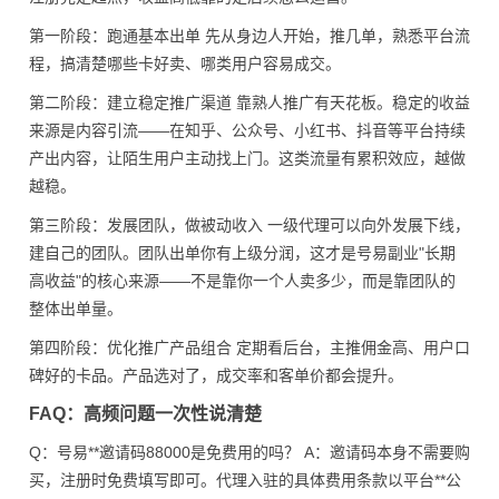
第一阶段：跑通基本出单 先从身边人开始，推几单，熟悉平台流
程，搞清楚哪些卡好卖、哪类用户容易成交。
第二阶段：建立稳定推广渠道 靠熟人推广有天花板。稳定的收益
来源是内容引流——在知乎、公众号、小红书、抖音等平台持续
产出内容，让陌生用户主动找上门。这类流量有累积效应，越做
越稳。
第三阶段：发展团队，做被动收入 一级代理可以向外发展下线，
建自己的团队。团队出单你有上级分润，这才是号易副业"长期
高收益"的核心来源——不是靠你一个人卖多少，而是靠团队的
整体出单量。
第四阶段：优化推广产品组合 定期看后台，主推佣金高、用户口
碑好的卡品。产品选对了，成交率和客单价都会提升。
FAQ：高频问题一次性说清楚
Q：号易**邀请码88000是免费用的吗？ A：邀请码本身不需要购
买，注册时免费填写即可。代理入驻的具体费用条款以平台**公