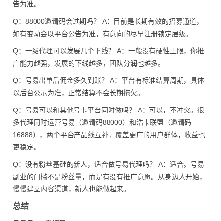
告为准。
Q：88000邀请码会过期吗？ A：目前是长期有效的招募通道，
如有变动会以平台公告为准，有意向的尽早注册锁定层级。
Q：一级代理可以发展几个下线？ A：一般没有硬性上限，你推
广能力越强，发展的下线越多，团队分润也越多。
Q：号易出单后佣金多久到账？ A：平台有标准结算周期，具体
以后台公示为准，正常结算不会长期拖欠。
Q：号易可以和其他号卡平台同时做吗？ A：可以，不冲突。很
多代理同时运营号易（邀请码88000）和浩卡联盟（邀请码
16888），两个平台产品线互补，覆盖更广的用户群体，收益也
更稳定。
Q：没有粉丝基础的新人，适合做号易代理吗？ A：适合。号易
副业的门槛不是粉丝量，而是有没有推广意愿。从身边人开始，
慢慢建立内容渠道，新人也能做起来。
总结