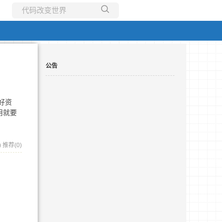
所有博客
当前博客
公告
好资
用就要
)
推荐(0)