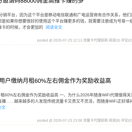
邀请码88000佣金高推卡赚的多
易分销平台，因为这个平台是移动电信联通和广电运营商有合作关系，他们
但是如果你想要很好的使用这个平台赚更多的钱，就需要注册成为号易一
推卡的时候，才会更加的
阅读全文
posted @ 2026-07-25 12:13 流量卡代理招商
阅读(3)
评论(0
返用户缴纳月租60%左右佣金作为奖励收益高
租60%左右佣金作为奖励收益高 一、为什么2026年随身WiFi代理值得关
播……越来越多的人发现传统流量卡又贵又不灵活，而随身WiFi正好填
全文
posted @ 2026-07-23 23:08 流量卡代理招商
阅读(8)
评论(0