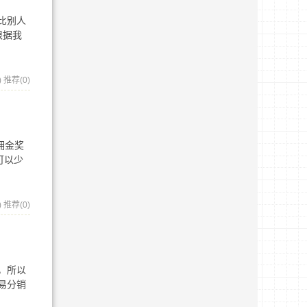
比别人
根据我
)
推荐(0)
佣金奖
可以少
)
推荐(0)
，所以
易分销