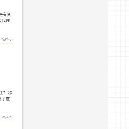
是有资
级代理
)
推荐(0)
注？ 移
补了这
)
推荐(0)