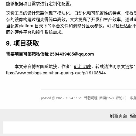
能够根据项目需求进行定制化配置。
这套工具的设计思路体现了模块化、自动化和可配置性的特点，使得
杂的镜像构建过程变得简单高效，大大提高了开发和生产效率。通过
当配置platform目录下的平台文件和调整分区表参数，可以轻松适配
同的硬件平台和操作系统需求。
9. 项目获取
需要项目可邮箱私信我 2584439485@qq.com
本文来自博客园踩坑狭，作者：
韩若明瞳
，转载请注明原文链接
ttps://www.cnblogs.com/han-guang-xue/p/19108844
posted @
2025-09-24 11:29
韩若明瞳
阅读(
157
) 评论(
0
)
收
刷新页面
返