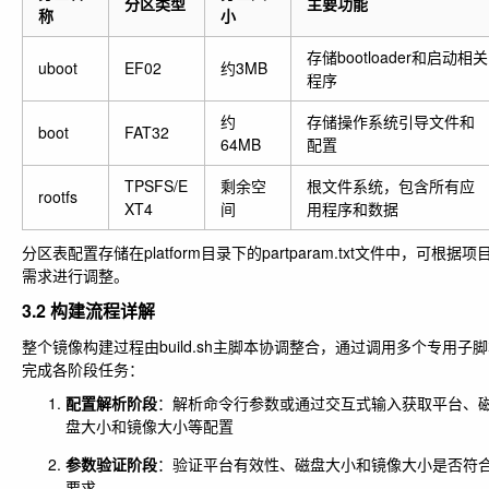
分区类型
主要功能
称
小
存储bootloader和启动相关
uboot
EF02
约3MB
程序
约
存储操作系统引导文件和
boot
FAT32
64MB
配置
TPSFS/E
剩余空
根文件系统，包含所有应
rootfs
XT4
间
用程序和数据
分区表配置存储在platform目录下的partparam.txt文件中，可根据项
需求进行调整。
3.2 构建流程详解
整个镜像构建过程由build.sh主脚本协调整合，通过调用多个专用子
完成各阶段任务：
配置解析阶段
：解析命令行参数或通过交互式输入获取平台、
盘大小和镜像大小等配置
参数验证阶段
：验证平台有效性、磁盘大小和镜像大小是否符
要求