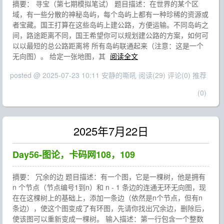
摘要： 寻宝（第七期模拟笔试） 题目描述：在世界的某个区
域，有一些分散的神秘岛屿，每个岛屿上都有一种珍稀的资源或
者宝藏。国王打算在这些岛屿上建公路，方便运输。不同岛屿之
间，路途距离不同，国王希望你可以规划建公路的方案，如何可
以以最短的总公路距离将 所有岛屿联通起来（注意：这是一个
无向图）。 给定一张地图，其
阅读全文
posted @ 2025-07-23 10:11 安静的嘶吼
阅读(29)
评论(0)
推荐
(0)
2025年7月22日
Day56-图论，卡码网108，109
摘要： 冗余的边 题目描述：有一个图，它是一棵树，他是拥有
n 个节点（节点编号1到n）和 n - 1 条边的连通无环无向图，现
在在这棵树上的基础上，添加一条边（依然是n个节点，但有n
条边），使这个图变成了有环图，先请你找出冗余边，删除后，
使该图可以重新变成一棵树。 输入描述：第一行包含一个整数