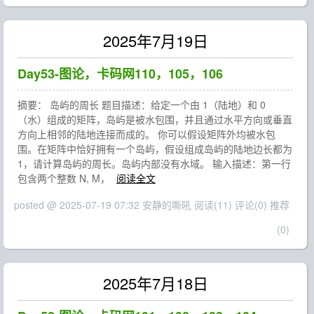
2025年7月19日
Day53-图论，卡码网110，105，106
摘要： 岛屿的周长 题目描述：给定一个由 1（陆地）和 0
（水）组成的矩阵，岛屿是被水包围，并且通过水平方向或垂直
方向上相邻的陆地连接而成的。 你可以假设矩阵外均被水包
围。在矩阵中恰好拥有一个岛屿，假设组成岛屿的陆地边长都为
1，请计算岛屿的周长。岛屿内部没有水域。 输入描述：第一行
包含两个整数 N, M，
阅读全文
posted @ 2025-07-19 07:32 安静的嘶吼
阅读(11)
评论(0)
推荐
(0)
2025年7月18日