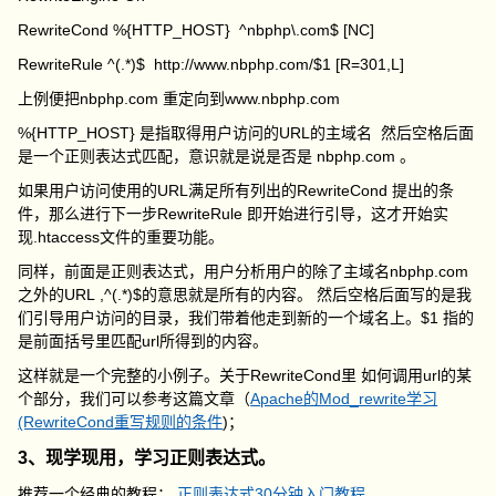
RewriteCond %{HTTP_HOST} ^nbphp\.com$ [NC]
RewriteRule ^(.*)$ http://www.nbphp.com/$1 [R=301,L]
上例便把nbphp.com 重定向到www.nbphp.com
%{HTTP_HOST} 是指取得用户访问的URL的主域名 然后空格后面
是一个正则表达式匹配，意识就是说是否是 nbphp.com 。
如果用户访问使用的URL满足所有列出的RewriteCond 提出的条
件，那么进行下一步RewriteRule 即开始进行引导，这才开始实
现.htaccess文件的重要功能。
同样，前面是正则表达式，用户分析用户的除了主域名nbphp.com
之外的URL ,^(.*)$的意思就是所有的内容。 然后空格后面写的是我
们引导用户访问的目录，我们带着他走到新的一个域名上。$1 指的
是前面括号里匹配url所得到的内容。
这样就是一个完整的小例子。关于RewriteCond里 如何调用url的某
个部分，我们可以参考这篇文章（
Apache的Mod_rewrite学习
(RewriteCond重写规则的条件
)；
3、现学现用，学习正则表达式。
推荐一个经典的教程：
正则表达式30分钟入门教程