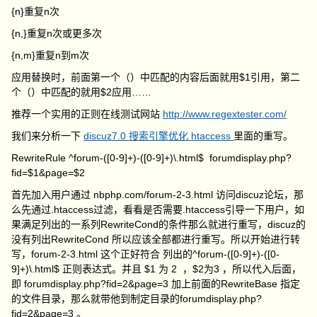
{n}重复n次
{n,}重复n次或更多次
{n,m}重复n到m次
应用替换时，前面第一个（）中匹配的内容后面就用$1引用，第二
个（）中匹配的就用$2应用……
推荐一个实用的正则在线测试网站
http://www.regextester.com/
我们来分析一下
discuz7.0 搜索引擎优化 htaccess
里面的重写。
RewriteRule ^forum-([0-9]+)-([0-9]+)\.html$ forumdisplay.php?
fid=$1&page=$2
首先加入用户通过 nbphp.com/forum-2-3.html 访问discuz论坛，那
么先通过.htaccess过滤，看看是否需要.htaccess引导一下用户，如
果满足列出的一系列RewriteCond的条件那么就进行重写，discuz的
没有列出RewriteCond 所以应该全部都进行重写。所以开始进行转
写，forum-2-3.html 这个正好符合 列出的^forum-([0-9]+)-([0-
9]+)\.html$ 正则表达式。并且 $1 为 2 ，$2为3 ，所以代入后面，
即 forumdisplay.php?fid=2&page=3 加上前面的RewriteBase 指定
的文件目录，那么就带他到制定目录的forumdisplay.php?
fid=2&page=3 。