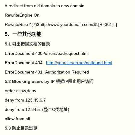
# redirect from old domain to new domain
RewriteEngine On
RewriteRule ^(.*)$http://www.yourdomain.com/$1[R=301,L]
5、一些其他功能
5.1 引出错误文档的目录
ErrorDocument 400 /errors/badrequest.html
ErrorDocument 404
http://yoursite/errors/notfound.html
ErrorDocument 401 “Authorization Required
5.2 Blocking users by IP 根据IP阻止用户访问
order allow,deny
deny from 123.45.6.7
deny from 12.34.5. (整个C类地址)
allow from all
5.3 防止目录浏览