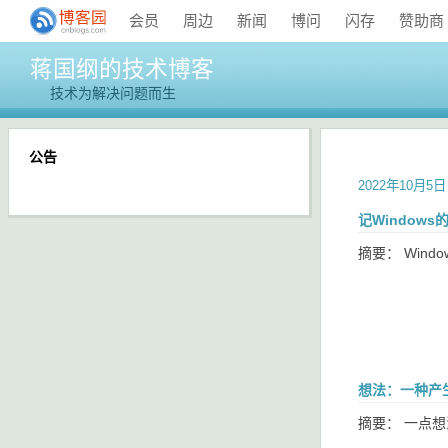
会员
周边
新闻
博问
闪存
赞助商
蒋国纲的技术博客
技术为解决问题而生
公告
2022年10月5日
记Window
摘要：
Win
想法：一种产
摘要： 一点