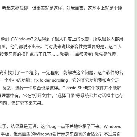
系统，听起来挺荒谬，但事实就是这样，对我而言，这基本上就是个硬
问题到了Windows7之后得到了很大程度上的改善，所以很多人都用
不好，但不好在哪里，他们都说不出来。而对我来说比兼容性更重要的是，这个该
器按我习惯的操作点击了几下……我靠! 一点都没变! 我先是气愤，
后来确实找到了一个程序，一定程度上能解决这个问题，这个软件的名
面包含了一个小小的功能：fix folder scrolling，它的其它功能我如今全忘
选择一件东西也是这样。Classic Shell这个软件并不能解
管理器中有，它在“打开文件”，“选择目录”等系统公共对话框中也存
个问题，但研究下来无果。
了，结果真是无语，这个bug一点不差地继承了下来。Windows
板，但桌面版的Windows强行弄这东西真的合适么？不过最奇