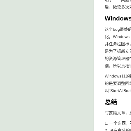
后，微软多次对
Windows
这个bug最终
化，Windo
并任务栏图标
是为了标新立
的资源管理器中
别，所以真相
Windows
的是要调整回
叫“Start
总结
写这篇文章，
1. 一个东
2. 没有充