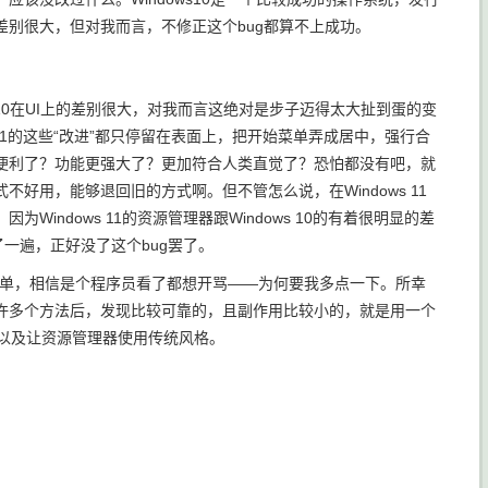
0已经差别很大，但对我而言，不修正这个bug都算不上成功。
dows 10在UI上的差别很大，对我而言这绝对是步子迈得太大扯到蛋的变
ws 11的这些“改进”都只停留在表面上，把开始菜单弄成居中，强行合
便利了？功能更强大了？更加符合人类直觉了？恐怕都没有吧，就
用，能够退回旧的方式啊。但不管怎么说，在Windows 11
ndows 11的资源管理器跟Windows 10的有着很明显的差
一遍，正好没了这个bug罢了。
的右键菜单，相信是个程序员看了都想开骂——为何要我多点一下。所幸
许多个方法后，发现比较可靠的，且副作用比较小的，就是用一个
单，以及让资源管理器使用传统风格。