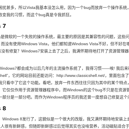
困扰甚多，所以Vista我基本没怎么用，因为一个bug而放弃一个操作
改变我的习惯，而这个bug真是令我抓狂。
 7
 Vista是微软的一个失败的操作系统，最主要的原因是其兼容性的问题，这些
s7，而没有使用Windows Vista，他们都知道Windows Vista
有没有修复？Windows7安装上去了之后，我满怀期待地打开了资源管理
Windows7都会成为以后几年的主流操作系统了，我得习惯——唉! 我
c Shell”，它的网站目前还能访问：http://www.classicshell.net/，里
只看中了它这个功能。看吧，放弃一件东西往往只因为其中的某个特点，反之，
它仅仅作用于资源管理器程序中，而Windows的这个bug不只是在资源
一部分是一部分吧。而作为Windows程序员的我还曾一度想自己修复这
 8
Windows 8发行了，这貌似是一个很大的改版，我又满怀期待地安装上去
让人很有新鲜感，但随即新鲜感过后觉得其实也没啥营养，活动磁贴适合于平