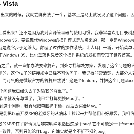
 Vista
 Vista出来的时候，我就尝鲜安装了一个，基本上是马上就发现了这个问题，因为
上看出来？还不是因为我对资源管理器的使用习惯，我非常喜欢用目录树展开
dows 95，要说现代Windows的操作模式是从哪来的，那一定是Window
就是说它步子足够大，颠覆了过往的操作系统，让人耳目一新，开始菜单
Windows 95，比尔盖茨也凭着这个操作系统的发布而登顶了世界首富
ug之后，就一直想办法要修复它，到处寻找解决方案，发现了这个问题的人
题的，这个帖子的链接如今已经不可访问了，我记得非常清楚，大部分人表
而可气的是微软官方的答复居然说：这是个feature，并把这个问题clo
这个问题我已经失去了对微软的尊重了。”
微软早就没有尊重了，我已经打算更换Mac了。“
遇到这个问题，我真想把电脑扔下楼，然后去买台Mac。”
要是能把以前开发XP的老掉牙的从病床上拉起来并帮他们带好尿袋，我相信
的MVP在了解情况后非常明确地指出这是个bug! 它不可能是一个feature
一致性，否则只能论作bug，它确实就是个不折不扣的bug。