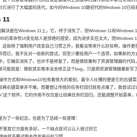
它进行了大幅度的迭代，如今的Windows 10跟初代的Windows 1
 11
的解决是在Windows 11上，它，终于消失了，但Windows 11和Win
ws 95的革命性UI变化给人是惊艳的感受，因为进步实在太大，而Windo
，这些除了强制用户改变自己习惯之外，我看没带来什么好处啊，操作更
异而已，我不反对一些新的尝试，但至少要给用户一个选项，如果新的方式不好
，它确实消失了，也许不是修复了，而是微软重构了资源管理器的代码，因为Wi
很可能就是：微软其实根本没去修正这个bug，只是把资源管理器重新写了
11的操作方式和Windows10也有着很大的差别，最令人吐槽的便是它
经典右键菜单并不难，而要想让传统的任务栏回归就有点难了，我尝试过
AllBack”这个软件，它的作用不仅仅是让经典任务栏回归，还能调整开始菜
是为了一些纪念，也是为了总结一些道理：
西，不管其它方面有多好，一个缺点就可以让人很讨厌它
分的理由就不要试图去改变用户的习惯