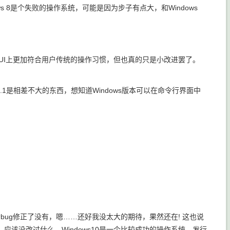
ws 8是个失败的操作系统，可能是因为步子有点大，和Windows
 8.1的UI上更加符合用户传统的操作习惯，但也真的只是小改进罢了。
ndows 8.1是相差不大的东西，想知道Windows版本可以在命令行界面中
个bug修正了没有，嗯……还好我没太大的期待，果然还在! 这也说
该没改过什么。Windows10是一个比较成功的操作系统，发行