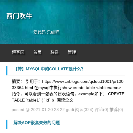
西门吹牛
爱代码 乐编程
博客园
首页
联系
管理
【转】MYSQL中的COLLATE是什么？
摘要： 引用于：https://www.cnblogs.com/qcloud1001/p/100
33364.html 在mysql中执行show create table <tablename>
指令，可以看到一张表的建表语句，example如下： CREATE
TABLE `table1` ( `id` b
阅读全文
posted @ 2021-01-20 23:22 gudi
阅读(324)
评论(0)
推荐(0)
解决AOP嵌套失效的问题