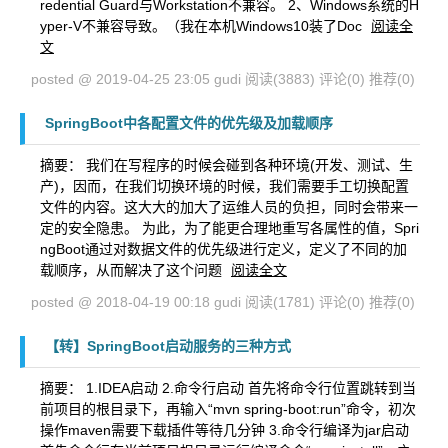
redential Guard与Workstation不兼容。 2、Windows系统的H
yper-V不兼容导致。（我在本机Windows10装了Doc
阅读全
文
posted @ 2019-04-25 23:05 gudi
阅读(3883)
评论(0)
推荐(0)
SpringBoot中各配置文件的优先级及加载顺序
摘要： 我们在写程序的时候会碰到各种环境(开发、测试、生
产)，因而，在我们切换环境的时候，我们需要手工切换配置
文件的内容。这大大的加大了运维人员的负担，同时会带来一
定的安全隐患。 为此，为了能更合理地重写各属性的值，Spri
ngBoot通过对数据文件的优先级进行定义，定义了不同的加
载顺序，从而解决了这个问题
阅读全文
posted @ 2018-04-19 00:18 gudi
阅读(1781)
评论(0)
推荐(0)
【转】SpringBoot启动服务的三种方式
摘要： 1.IDEA启动 2.命令行启动 首先将命令行位置跳转到当
前项目的根目录下，再输入“mvn spring-boot:run”命令，初次
操作maven需要下载插件等待几分钟 3.命令行编译为jar启动