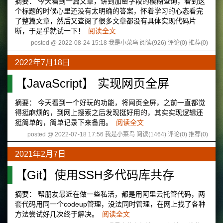
摘要： 今天看到一篇文章，讲到加密字段的模糊查询，看到这
个标题的时候心里还没有太明确的答案，怀着学习的心态看完
了整篇文章，然后又查阅了很多文章都没有具体实现代码片
断，于是乎就试一下！
阅读全文
posted @ 2022-08-24 15:18 我是小菜鸟
阅读(926)
评论(0)
推荐(0)
2022年7月18日
【JavaScript】 实现网页全屏
摘要： 今天看到一个好玩的功能，将网页全屏，之前一直都觉
得挺麻烦的，到网上搜索之后发现挺好用的，其实实现逻辑还
挺简单的，简单记录下来备用。
阅读全文
posted @ 2022-07-18 17:56 我是小菜鸟
阅读(1464)
评论(0)
推荐(0)
2021年2月7日
【Git】使用SSH多代码库共存
摘要： 帮朋友最近在做一些私活，都是用阿里云托管代码，两
套代码用同一个codeup管理，没法同时管理，在网上找了各种
方法尝试好几次终于解决。
阅读全文