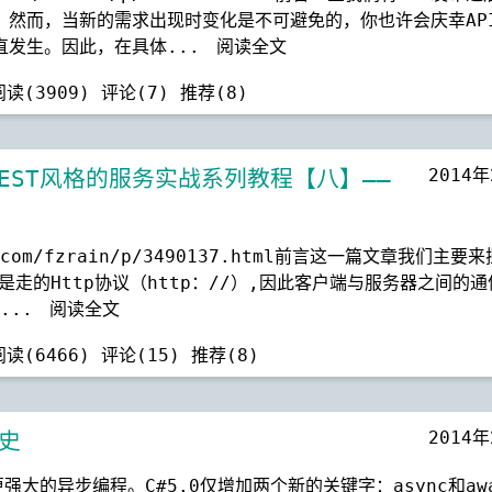
。然而，当新的需求出现时变化是不可避免的，你也许会庆幸AP
直发生。因此，在具体...
阅读全文
阅读(3909)
评论(7)
推荐(8)
2014
基于REST风格的服务实战系列教程【八】——
.com/fzrain/p/3490137.html前言这一篇文章我们主要
是走的Http协议（http：//）,因此客户端与服务器之间的
t...
阅读全文
阅读(6466)
评论(15)
推荐(8)
2014
变史
强大的异步编程。C#5.0仅增加两个新的关键字：async和aw