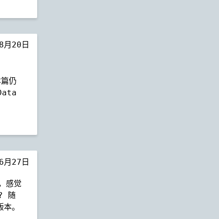
年8月20日
本篇仍
ata
年6月27日
B，感觉
? 随
级版本。