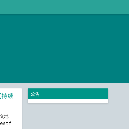
公告
【持续
原文地
estf