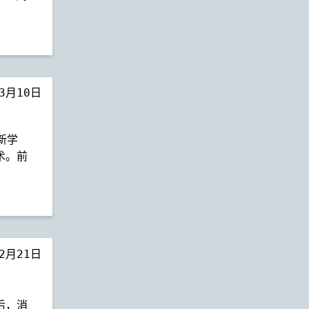
年3月10日
是新学
术。前
年2月21日
之后，消