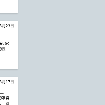
年3月23日
架Cac
的性
年3月17日
的工
的准备
..
阅