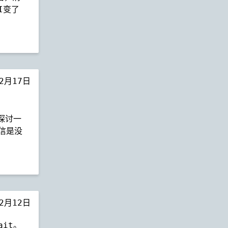
I变了
年2月17日
来探讨一
通信是没
年2月12日
ait。