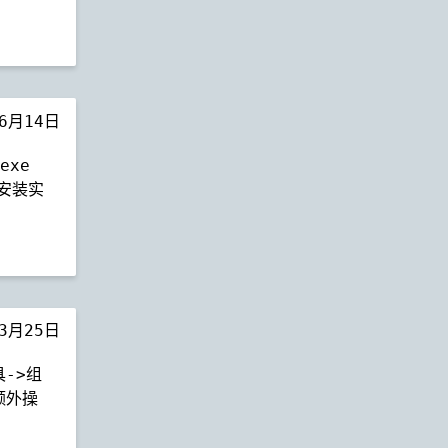
年6月14日
exe
 安装实
年3月25日
具->组
额外操