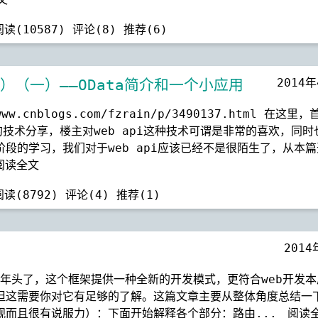
阅读(10587)
评论(8)
推荐(6)
2014
a篇）（一）——OData简介和一个小应用
cnblogs.com/fzrain/p/3490137.html 在这里，
最新的技术分享，楼主对web api这种技术可谓是非常的喜欢，同
段的学习，我们对于web api应该已经不是很陌生了，从本篇
阅读全文
阅读(8792)
评论(4)
推荐(1)
2014
好几个年头了，这个框架提供一种全新的开发模式，更符合web开发
但这需要你对它有足够的了解。这篇文章主要从整体角度总结一下
观而且很有说服力）：下面开始解释各个部分：路由...
阅读