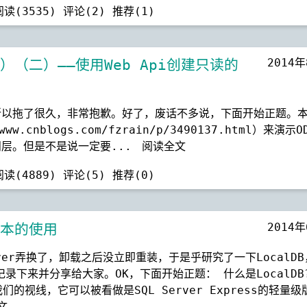
阅读(3535)
评论(2)
推荐(1)
2014
篇）（二）——使用Web Api创建只读的
所以拖了很久，非常抱歉。好了，废话不多说，下面开始正题。
nblogs.com/fzrain/p/3490137.html）来演示OD
层。但是不是说一定要...
阅读全文
阅读(4889)
评论(5)
推荐(0)
2014
版本的使用
ver弄换了，卸载之后没立即重装，于是乎研究了一下LocalD
下来并分享给大家。OK，下面开始正题： 什么是LocalDB
跃入我们的视线，它可以被看做是SQL Server Express的轻量
文