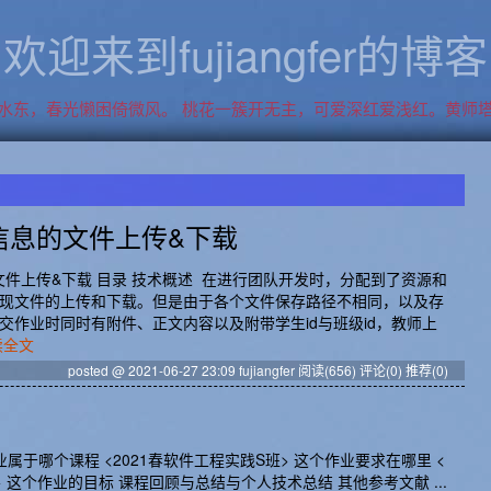
欢迎来到fujiangfer的博客
东，春光懒困倚微风。 桃花一簇开无主，可爱深红爱浅红。黄师塔
信息的文件上传&下载
件上传&下载 目录 技术概述 ​ 在进行团队开发时，分配到了资源和
现文件的上传和下载。但是由于各个文件保存路径不相同，以及存
交作业时同时有附件、正文内容以及附带学生id与班级id，教师上
读全文
posted @ 2021-06-27 23:09 fujiangfer
阅读(656)
评论(0)
推荐(0)
属于哪个课程 <2021春软件工程实践S班> 这个作业要求在哪里 <
这个作业的目标 课程回顾与总结与个人技术总结 其他参考文献 ...