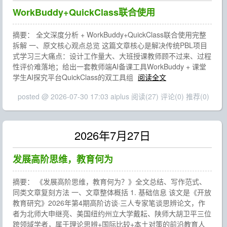
WorkBuddy+QuickClass联合使用
摘要： 全文深度分析 + WorkBuddy+QuickClass联合使用完整
拆解 一、原文核心观点总览 这篇文章核心是解决传统PBL项目
式学习三大痛点：设计工作量大、大班授课教师顾不过来、过程
性评价难落地；给出一套教师端AI备课工具WorkBuddy + 课堂
学生AI探究平台QuickClass的双工具组
阅读全文
posted @ 2026-07-30 17:03 aiplus
阅读(27)
评论(0)
推荐(0)
2026年7月27日
发展高阶思维，教育何为
摘要： 《发展高阶思维，教育何为？》全文总结、写作范式、
同类文章复刻方法 一、文章整体概括 1. 基础信息 该文是《开放
教育研究》2026年第4期高阶访谈·三人专家笔谈思辨论文，作
者为北师大申继亮、美国纽约州立大学戴耘、陕师大胡卫平三位
跨领域学者，属于理论思辨+国际比较+本土对策的前沿教育人