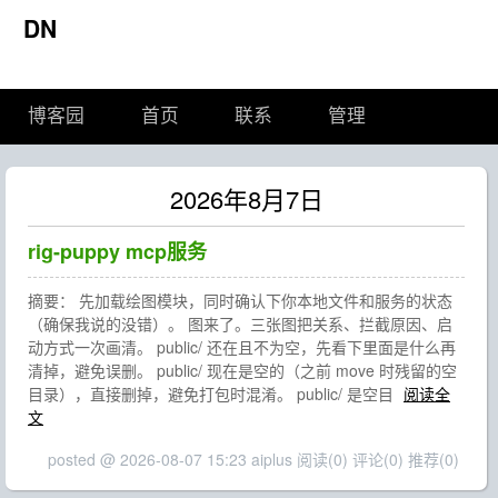
DN
博客园
首页
联系
管理
2026年8月7日
rig-puppy mcp服务
摘要： 先加载绘图模块，同时确认下你本地文件和服务的状态
（确保我说的没错）。 图来了。三张图把关系、拦截原因、启
动方式一次画清。 public/ 还在且不为空，先看下里面是什么再
清掉，避免误删。 public/ 现在是空的（之前 move 时残留的空
目录），直接删掉，避免打包时混淆。 public/ 是空目
阅读全
文
posted @ 2026-08-07 15:23 aiplus
阅读(0)
评论(0)
推荐(0)