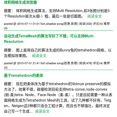
体积网格生成浏览器
摘要： 体积网格生成算法，支持Multi Resolution,前3张图分别是3
个Resolution层次从细-〉粗，最后一张是切面图。
阅读全文
posted @ 2010-07-11 01:01 fish.shadow song(若愚.影歌)
阅读(333)
评论(0)
推荐
(0)
自动生成TetraMesh的算法写好了不错，可以支持Multi
Resolution
摘要： 图上是用自己的算法生成的Bunny兔的tetrahedron网格，以
及模拟效果图。
阅读全文
posted @ 2010-07-01 21:41 fish.shadow song(若愚.影歌)
阅读(478)
评论(4)
推荐
(0)
基于tetrahedron的柔体
摘要： 现在把柔体改为基于tetrahedron的Volmue preserve的模拟
方法了，效果不错，碰撞检测目前支持tetra-conve,node-convex
(刚-柔)tetra- Node，Face-Node（柔-柔），只是目前需要一种从表
面网格生成为Tetrahedron Mesh的工具，试了几种都不好用，Tetg
en，Netgen这2种都只适合工程计算，而且也不够强壮，最终决定
自己写一个生成...
阅读全文