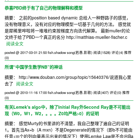
恭喜PBD终于有了自己的物理解释和模型
摘要： 之前的position based dynamic 总给人一种野路子的感觉，
没有物理意义，没有对应的物理模型一切基于几何的方法。 感觉就
是犀稀里哗啦将一堆堆约束按梯度方向迭代解算。 最新muller的论
文终于给了PBD一个真正的名分 http://matthias-mueller-fischer.c
阅读全文
posted @ 2017-03-01 21:50 fish.shadow song(若愚.影歌)
阅读(1528)
评论(4)
推荐
(0)
所谓“中国学生数学NB”的神话
摘要： http://www.douban.com/group/topic/15640376/说道我心里
去了
阅读全文
posted @ 2010-11-16 17:00 fish.shadow song(若愚.影歌)
阅读(407)
评论(0)
推荐
(0)
有关Lemek's algo中，除了Initial Ray外Second Ray是不可能出
现（W0，W1，W2，。。。Z0均严格>0）的证明
摘要： 感觉Murty的书里讲的不清楚，我自己整理了遍自己的证明
1。首先当Ax=b（A mxn）不是Degenerate的情况下（即b不可能由
任意<m个的列向量表示出来的情况下）使用Lemke Law是不会出Ba