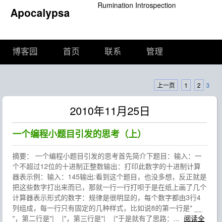
Rumination Introspection
Apocalypsa
博客园
首页
联系
管理
上一页
1
2
3
2010年11月25日
一个编程小题目引发的思考（上）
摘要： 一个编程小题目引发的思考首先简介下题目：输入：一
个不超过12位的十进制正整数输出：打印此数字的十进制计算
器表示例：输入：145输出:看到这个题目，也没多想，反正就是
把这些数字打出来而已，那就一行一行打呗于是在纸上画了几个
计算器表示形式的数字：规律是很明显的，每个数字都由3行4
列组成，每一行只有固定的几种样式，比如说8的第一行是" __
"，第二行是"|__|"，第三行是"|__|"于是就有了思路：...
阅读全