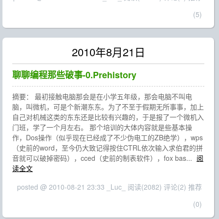
(5)
2010年8月21日
聊聊编程那些破事-0.Prehistory
摘要： 最初接触电脑那会是在小学五年级，那会电脑不叫电
脑，叫微机，可是个新潮东东。为了不至于假期无所事事，加上
自己对机械这类的东东还是比较有兴趣的，于是报了一个微机入
门班，学了一个月左右。 那个培训的大体内容就是些基本操
作，Dos操作（似乎现在已经成了不少伪电工的ZB绝学），wps
（史前的word，至今仍大致记得按住CTRL依次输入求伯君的拼
音就可以破掉密码），cced（史前的制表软件），fox bas...
阅
读全文
posted @ 2010-08-21 23:33 _Luc_
阅读(2082)
评论(2)
推荐
(0)