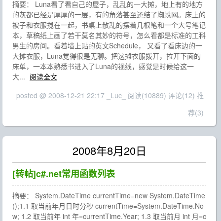
摘要： Luna看了看自己的屋子，乱乱的一大摊，地上有的地方
的灰都已经是厚厚的一层，有的角落甚至还结了蜘蛛网。床上的
被子和衣服搅在一起，书桌上散乱的摆着几根笔和一个大号笔记
本，草稿纸上画了若干莫名其妙的符号，怎么看都是标准的工科
男生的房间。看着墙上贴的英文Schedule， 又看了看床边的一
大摊衣服，Luna觉得很是无聊。把这摊衣服拨开，拉开下面的
床单，一本本熟悉书进入了Luna的视线，感觉是时候给这一
大...
阅读全文
posted @ 2008-12-21 22:17 _Luc_
阅读(10889)
评论(12)
推
荐(3)
2008年8月20日
[转帖]c#.net常用函数列表
摘要： System.DateTime currentTime=new System.DateTime
();1.1 取当前年月日时分秒 currentTime=System.DateTime.No
w; 1.2 取当前年 int 年=currentTime.Year; 1.3 取当前月 int 月=c