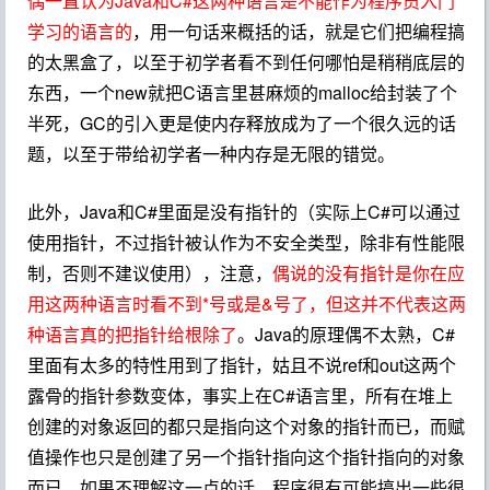
偶一直认为Java和C#这两种语言是不能作为程序员入门
学习的语言的
，用一句话来概括的话，就是它们把编程搞
的太黑盒了，以至于初学者看不到任何哪怕是稍稍底层的
东西，一个new就把C语言里甚麻烦的malloc给封装了个
半死，GC的引入更是使内存释放成为了一个很久远的话
题，以至于带给初学者一种内存是无限的错觉。
此外，Java和C#里面是没有指针的（实际上C#可以通过
使用指针，不过指针被认作为不安全类型，除非有性能限
制，否则不建议使用），注意，
偶说的没有指针是你在应
用这两种语言时看不到*号或是&号了，
但这并不代表这两
种语言真的把指针给根除了
。Java的原理偶不太熟，C#
里面有太多的特性用到了指针，姑且不说ref和out这两个
露骨的指针参数变体，事实上在C#语言里，所有在堆上
创建的对象返回的都只是指向这个对象的指针而已，而赋
值操作也只是创建了另一个指针指向这个指针指向的对象
而已，如果不理解这一点的话，程序很有可能搞出一些很