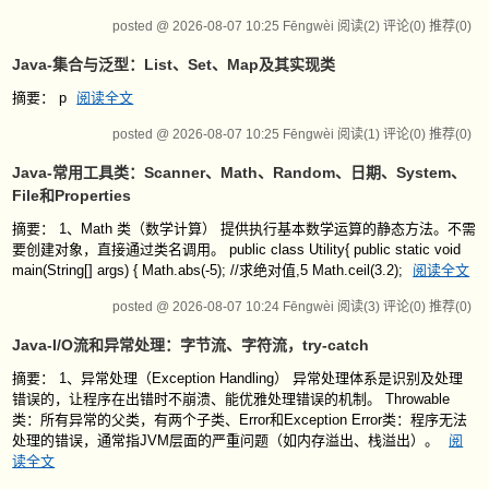
posted @ 2026-08-07 10:25 Fēngwèi
阅读(2)
评论(0)
推荐(0)
Java-集合与泛型：List、Set、Map及其实现类
摘要： p
阅读全文
posted @ 2026-08-07 10:25 Fēngwèi
阅读(1)
评论(0)
推荐(0)
Java-常用工具类：Scanner、Math、Random、日期、System、
File和Properties
摘要： 1、Math 类（数学计算） 提供执行基本数学运算的静态方法。不需
要创建对象，直接通过类名调用。 public class Utility{ public static void
main(String[] args) { Math.abs(-5); //求绝对值,5 Math.ceil(3.2);
阅读全文
posted @ 2026-08-07 10:24 Fēngwèi
阅读(3)
评论(0)
推荐(0)
Java-I/O流和异常处理：字节流、字符流，try-catch
摘要： 1、异常处理（Exception Handling） 异常处理体系是识别及处理
错误的，让程序在出错时不崩溃、能优雅处理错误的机制。 Throwable
类：所有异常的父类，有两个子类、Error和Exception Error类：程序无法
处理的错误，通常指JVM层面的严重问题（如内存溢出、栈溢出）。
阅
读全文