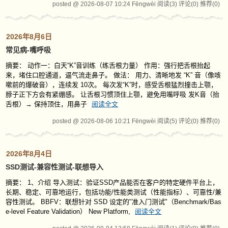
posted @ 2026-08-07 10:24 Fēngwèi
阅读(3)
评论(0)
推荐(0)
2026年8月6日
常见病-嘴呼吸
摘要： 动作一：白天“K”音训练（练舌根力量） 作用：强行把舌根抬起
来，堵住口腔通道，逼气流走鼻子。 做法： 用力、清晰地发 “K” 音（像咳
嗽前的爆破音），连续发 10次。 每次发“K”时，感受舌根猛烈撞击上颚，
脖子正下方会有紧绷感。 让舌根习惯顶住上颚，避免用嘴呼吸 发K音（抬
舌根）→ 保持顶住，用鼻子
阅读全文
posted @ 2026-08-06 10:21 Fēngwèi
阅读(5)
评论(0)
推荐(0)
2026年8月4日
SSD测试-兼容性测试-联想导入
摘要： 1、介绍 导入测试：验证SSD产品能否在客户的特定硬件平台上，
长期、稳定、可靠地运行，包括功能/性能类测试（性能指标）、可靠性/兼
容性测试。 BBFV：联想针对 SSD 设定的"准入门测试"（Benchmark/Bas
e-level Feature Validation） New Platform,
阅读全文