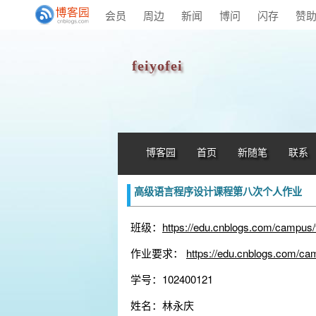
会员
周边
新闻
博问
闪存
赞
feiyofei
博客园
首页
新随笔
联系
高级语言程序设计课程第八次个人作业
班级：
https://edu.cnblogs.com/campus
作业要求：
https://edu.cnblogs.com/c
学号：102400121
姓名：林永庆