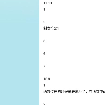
11.13
1
2
制表符是\t
3
6
7
12.9
1
函数传递的时候就是地址了，在函数中sc
2