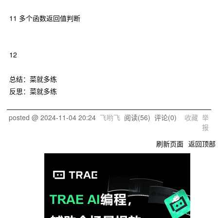
11 多个函数返回值判断
12
总结：菜就多练
反思：菜就多练
posted @
2024-11-04 20:24
飞哟飞
阅读(
56
) 评论(
0
)
收藏
举
报
刷新页面
返回顶部