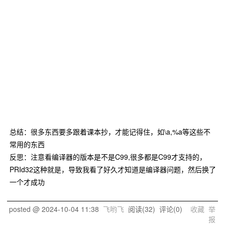
总结：很多东西要多跟着课本抄，才能记得住，如\a,%a等这些不
常用的东西
反思：注意看编译器的版本是不是C99,很多都是C99才支持的，
PRId32这种就是，导致我看了好久才知道是编译器问题，然后换了
一个才成功
posted @
2024-10-04 11:38
飞哟飞
阅读(
32
) 评论(
0
)
收藏
举
报