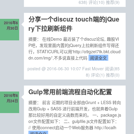
638)
评论(10)
推荐(9)
分享一个discuz touch端的jQue
2016年6
ry下拉刷新组件
月30日
摘要： 在线Demo 最近装了个discuz论坛, 趣股VI
P吧，发现里面内置的jQuery上拉刷新组件写得还
行，STATICURL可以用'http://o9gzet7tk.bkt.cloud
dn.com/img/',不多说直接上代码
阅读全文
posted @ 2016-06-30 10:07 Fast Mover
阅读(85
8)
评论(1)
推荐(0)
Gulp常用前端流程自动化配置
2016年6
月24日
摘要： 前言 近期的项目全部由Grunt + LESS 转向
改用Gulp + SASS 进行前端开发，也就奔着Gulp
那比较好用的自定义函数而来的。 一、package.js
on文件配置如下： 二、gulpfile.js文件配置如下：
// 使用connect启动一个Web服务器 http://localh
阅读全文