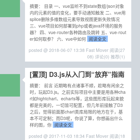
摘要： 目录 一、vue监听不到state数组/json对象
内的元素的值的变化，要手动通知触发 二、vue用
splice删除多维数组元素导致视图更新失败情况
三、vue项目如何部署到php或者java环境的服务
器？ 四、vue-router各种路由及跳转 五、vue-rout
er如何取参？ 六、vue中如何
阅读全文
posted @ 2018-06-07 13:38 Fast Mover
阅读(27
08)
评论(0)
推荐(1)
[置顶]
D3.js从入门到“放弃”指南
摘要： 前言 近期略有点诸事不顺，趁略有闲余之
时，玩起D3.js。之前实际项目中主要是用各种cha
rt如hightchart、echarts等，这些图形库玩起来貌
都是完美的，一切皆可配置，但几年前接触了D3
之后，觉得前面那chart类库局限的地方在于，基
本不可定制；而D3呢，你说了算，你想画出什么
样的图，你
阅读全文
posted @ 2017-11-03 18:34 Fast Mover
阅读(18