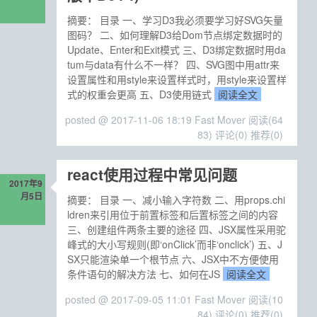
摘要： 目录 一、学习D3我必须要学习好SVG矢量
图码？ 二、如何理解D3给Dom节点绑定数据时的
Update、Enter和Exit模式 三、D3绑定数据时用da
tum与data有什么不一样？ 四、SVG图中用attr来
设置属性和用style来设置样式时，用style来设置样
式的权重会更高 五、D3使用链式
阅读全文
posted @ 2017-11-06 18:19 Fast Mover
阅读(64
83)
评论(0)
推荐(0)
react使用过程中常见问题
2017年9
月5日
摘要： 目录 一、减小输入字符数 二、用props.chi
ldren来引用位于前置标签和后置标签之间的内容
三、创建组件两条主要的途径 四、JSX属性采用驼
峰式的大小写规则(即‘onClick’而非‘onclick’) 五、J
SX只能渲染单一个根节点 六、JSX中不方便使用
条件语句的解决方法 七、如何在JS
阅读全文
posted @ 2017-09-05 11:01 Fast Mover
阅读(10
84)
评论(0)
推荐(0)