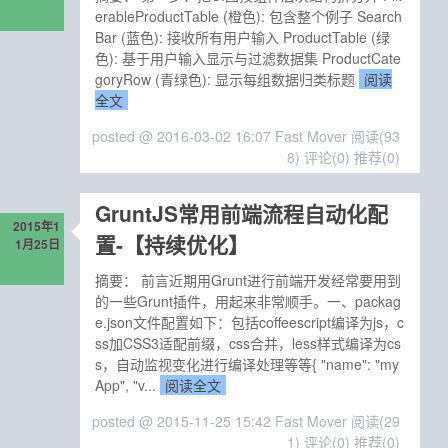
erableProductTable (橙色): 包含整个例子 Search
Bar (蓝色): 接收所有用户输入 ProductTable (绿
色): 基于用户输入显示与过滤数据集 ProductCate
goryRow (青绿色): 显示每组数据归类标题
阅读
全文
posted @ 2016-03-02 16:07 Fast Mover
阅读(93
8)
评论(0)
推荐(0)
GruntJS常用前端流程自动化配
2015年1
置-【持续优化】
1月25日
摘要： 前言近期用Grunt进行前端开发经常要用到
的一些Grunt插件，用起来非常顺手。一、packag
e.json文件配置如下：包括coffeescript编译为js，c
ss加CSS3适配前缀，css合并，less样式编译为cs
s，自动监视变化进行编译处理等等{ "name": "my
App", "v...
阅读全文
posted @ 2015-11-25 15:42 Fast Mover
阅读(29
1)
评论(0)
推荐(0)