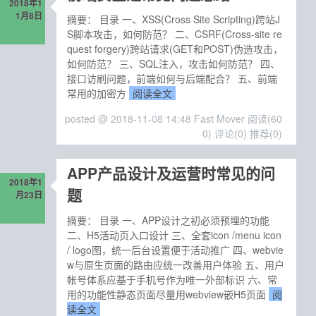
2018年1
1月8日
摘要： 目录 一、XSS(Cross Site Scripting)跨站J
S脚本攻击，如何防范？ 二、CSRF(Cross-site re
quest forgery)跨站请求(GET和POST)伪造攻击，
如何防范？ 三、SQL注入，攻击如何防范？ 四、
接口访刷问题，前端如何与后端配合？ 五、前端
常用的加密方
阅读全文
posted @ 2018-11-08 14:48 Fast Mover
阅读(60
0)
评论(0)
推荐(0)
APP产品设计及运营时常见的问
2018年1
题
月23日
摘要： 目录 一、APP设计之初必须预埋的功能
二、H5活动页入口设计 三、全套icon /menu icon
/ logo图，统一后台设置便于活动推广 四、webvie
w与原生页面的路由应统一改善用户体验 五、用户
帐号体系应基于手机号作为唯一外部标识 六、常
用的功能性静态页面尽量用webview嵌H5页面
阅
读全文