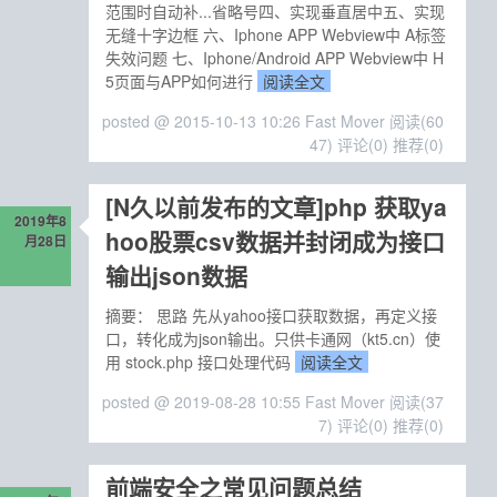
范围时自动补...省略号四、实现垂直居中五、实现
无缝十字边框 六、Iphone APP Webview中 A标签
失效问题 七、Iphone/Android APP Webview中 H
5页面与APP如何进行
阅读全文
posted @ 2015-10-13 10:26 Fast Mover
阅读(60
47)
评论(0)
推荐(0)
[N久以前发布的文章]php 获取ya
2019年8
hoo股票csv数据并封闭成为接口
月28日
输出json数据
摘要： 思路 先从yahoo接口获取数据，再定义接
口，转化成为json输出。只供卡通网（kt5.cn）使
用 stock.php 接口处理代码
阅读全文
posted @ 2019-08-28 10:55 Fast Mover
阅读(37
7)
评论(0)
推荐(0)
前端安全之常见问题总结