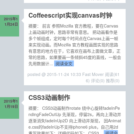
Coffeescript实现canvas时钟
2015年1
1月24日
摘要： 前言 参照Mozilla 官方教程，要在Canvas
上画动画时钟，思路非常有意思。 把动画看作是
多个帧组成，定时每个时间点在Canvas上画一帧
来实现动画。而Mozilla 官方教程画图实现的思路
有意思的地方在于，它喜欢在画布上面做文章，正
常的思路，如果要画一条倾斜45度的直线，一般会
先用数据计...
阅读全文
posted @ 2015-11-24 10:33 Fast Mover
阅读(61
6)
评论(0)
推荐(0)
CSS3动画制作
2015年1
1月19日
摘要： CSS3动画制作rotate 绕中心旋转fadeInPe
ndingFadeOutUp 先渐现，停留2s，再向上滑动并
逐渐消失fadeInUp2D 向上滑动并渐现， 因Animat
e.css的fadeInUp不支持iphone6 plus，自己用2d
重写效果如下：详细代码如下： CSS3...
阅读全