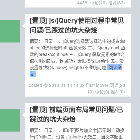
4488)
评论(19)
推荐(33)
[置顶]
js/jQuery使用过程中常见
问题/已踩过的坑大杂烩
摘要： 目录 一、jQuery选择器选择选中的或者dis
abled的选择框时attr函数无效 二、jQuery each函
数的break/continue 三、jQuery 获取元素的left会
值/left数值 四、js 监听元素触摸/划屏动作 五、没
设置导致$(window).height()不准确问题
阅读全
文
posted @ 2016-01-14 14:32 Fast Mover
阅读(23
10)
评论(0)
推荐(0)
[置顶]
前端页面布局常见问题/已
踩过的坑大杂烩
摘要： 目录 一、IE8下[图片加文字]展示时自动换
行的问题二、设置了z-index无效三、当文字超出