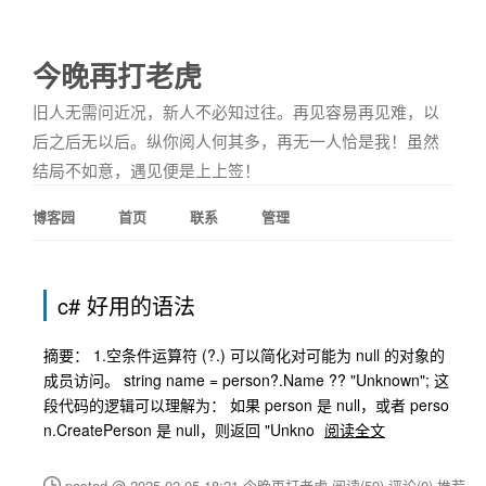
今晚再打老虎
旧人无需问近况，新人不必知过往。再见容易再见难，以
后之后无以后。纵你阅人何其多，再无一人恰是我！虽然
结局不如意，遇见便是上上签！
博客园
首页
联系
管理
c# 好用的语法
摘要： 1.空条件运算符 (?.) 可以简化对可能为 null 的对象的
成员访问。 string name = person?.Name ?? "Unknown"; 这
段代码的逻辑可以理解为： 如果 person 是 null，或者 perso
n.CreatePerson 是 null，则返回 "Unkno
阅读全文
posted @ 2025-02-05 18:21 今晚再打老虎
阅读(59)
评论(0)
推荐