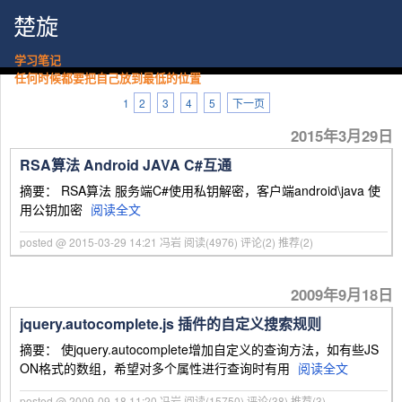
楚旋
学习笔记
任何时候都要把自己放到最低的位置
1
2
3
4
5
下一页
2015年3月29日
RSA算法 Android JAVA C#互通
摘要： RSA算法 服务端C#使用私钥解密，客户端android\java 使
用公钥加密
阅读全文
posted @ 2015-03-29 14:21 冯岩
阅读(4976)
评论(2)
推荐(2)
2009年9月18日
jquery.autocomplete.js 插件的自定义搜索规则
摘要： 使jquery.autocomplete增加自定义的查询方法，如有些JS
ON格式的数组，希望对多个属性进行查询时有用
阅读全文
posted @ 2009-09-18 11:20 冯岩
阅读(15750)
评论(38)
推荐(3)